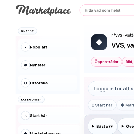
SNABBT
r/
vvs-vat
◆
VVS, v
Populärt
•
Öppna trådar
Bild
Nyheter
#
Utforska
○
Logga in för att 
KATEGORIER
⌂
Start här
◆
Mar
Start här
⌂
Bästa
▾
Över
Marketplace.se
◆