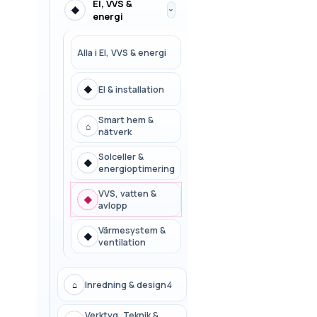
El, VVS &
◆
›
energi
Alla i
El, VVS & energi
◆
El & installation
Smart hem &
⌂
nätverk
Solceller &
◆
energioptimering
VVS, vatten &
◆
avlopp
Värmesystem &
◆
ventilation
⌂
Inredning & design
4
Verktyg, Teknik &