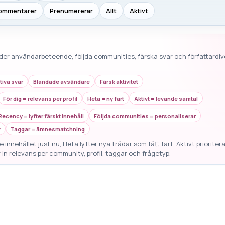
ommentarer
Prenumererar
Allt
Aktivt
der användarbeteende, följda communities, färska svar och författardive
tiva svar
Blandade avsändare
Färsk aktivitet
För dig = relevans per profil
Heta = ny fart
Aktivt = levande samtal
Recency = lyfter färskt innehåll
Följda communities = personaliserar
v
Taggar = ämnesmatchning
 innehållet just nu, Heta lyfter nya trådar som fått fart, Aktivt prioriter
 in relevans per community, profil, taggar och frågetyp.