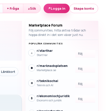
↗
Logga in
Skapa konto
+ Fråga
⌕
Sök
Marketplace Forum
Följ communities, hitta aktiva trådar och
hoppa direkt in i det som växer just nu.
POPULÄRA COMMUNITIES
r/
starthar
⌂
Följ
Start här
r/
marknadsplatsen
◆
Följ
Marketplace.se
Länkkort
r/
teknikochai
⚙
Följ
Teknik och AI
r/
ekonomiochjuridik
₿
Följ
Ekonomi och juridik