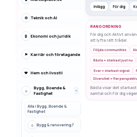
Inlägg
För dig
K
Teknik och AI
⚙
RANGORDNING
För dig och Aktivt använ
Ekonomi och juridik
₿
att lyfta rätt trådar.
Följda communities
Ak
Karriär och företagande
⚑
Bästa = starkast just nu
Svar = starkast signal
Hem och livsstil
♥
Diversitet = fler perspekti
Bästa visar det starkaste
Bygg, Boende &
⌂
›
Fastighet
samtal och För dig väger
Alla i
Bygg, Boende &
Fastighet
⌂
Bygg & renovering
7