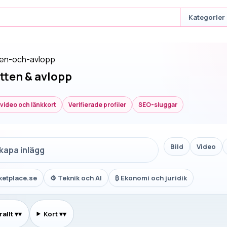
Kategorier
ten-och-avlopp
atten & avlopp
, video och länkkort
Verifierade profiler
SEO-sluggar
Bild
Video
skapa inlägg
ketplace.se
⚙
Teknik och AI
₿
Ekonomi och juridik
allt
▾
Kort
▾