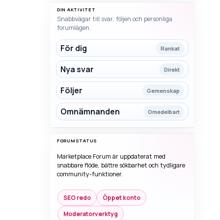
DIN AKTIVITET
Snabbvägar till svar, följen och personliga
forumlägen.
För dig
Rankat
Nya svar
Direkt
Följer
Gemenskap
Omnämnanden
Omedelbart
FORUMSTATUS
Marketplace Forum är uppdaterat med
snabbare flöde, bättre sökbarhet och tydligare
community-funktioner.
SEO redo
Öppet konto
Moderatorverktyg