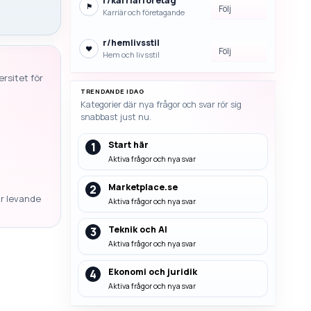
r/
karriarforetag
⚑
Följ
Karriär och företagande
r/
hemlivsstil
♥
Följ
Hem och livsstil
rsitet för
TRENDANDE IDAG
Kategorier där nya frågor och svar rör sig
snabbast just nu.
Start här
1
Aktiva frågor och nya svar
Marketplace.se
2
ar levande
Aktiva frågor och nya svar
Teknik och AI
3
Aktiva frågor och nya svar
Ekonomi och juridik
4
Aktiva frågor och nya svar