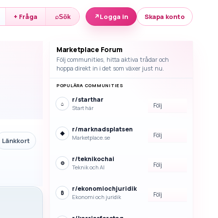
↗
Logga in
Skapa konto
+ Fråga
⌕
Sök
Marketplace Forum
Följ communities, hitta aktiva trådar och
hoppa direkt in i det som växer just nu.
POPULÄRA COMMUNITIES
r/
starthar
⌂
Följ
Start här
r/
marknadsplatsen
◆
Följ
Marketplace.se
Länkkort
r/
teknikochai
⚙
Följ
Teknik och AI
r/
ekonomiochjuridik
₿
Följ
Ekonomi och juridik