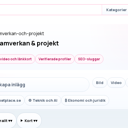
Kategorier
amverkan-och-projekt
samverkan & projekt
, video och länkkort
Verifierade profiler
SEO-sluggar
Bild
Video
skapa inlägg
ketplace.se
⚙
Teknik och AI
₿
Ekonomi och juridik
allt
▾
Kort
▾