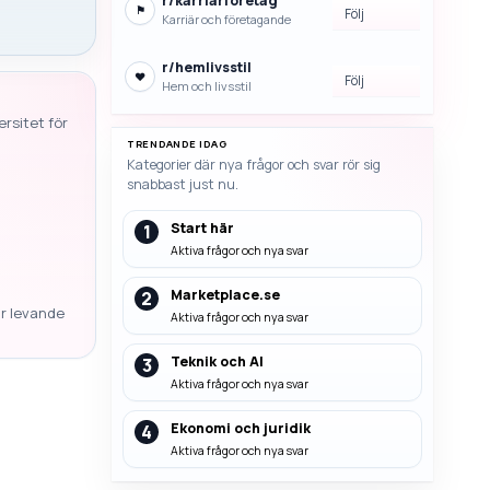
r/
karriarforetag
⚑
Följ
Karriär och företagande
r/
hemlivsstil
♥
Följ
Hem och livsstil
rsitet för
TRENDANDE IDAG
Kategorier där nya frågor och svar rör sig
snabbast just nu.
Start här
1
Aktiva frågor och nya svar
Marketplace.se
2
ar levande
Aktiva frågor och nya svar
Teknik och AI
3
Aktiva frågor och nya svar
Ekonomi och juridik
4
Aktiva frågor och nya svar