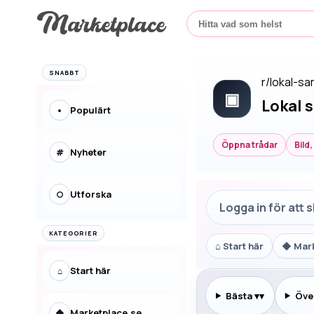
SNABBT
r/
lokal-s
▣
Lokal 
Populärt
•
Öppna trådar
Bild
Nyheter
#
Utforska
○
Logga in för att 
KATEGORIER
⌂
Start här
◆
Mar
Start här
⌂
Bästa
▾
Över
Marketplace.se
◆