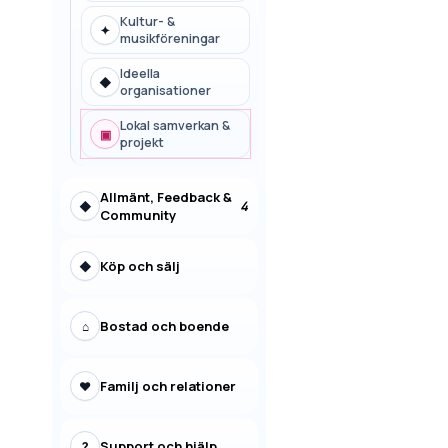
Kultur- &
✦
musikföreningar
Ideella
◆
organisationer
Lokal samverkan &
▣
projekt
Allmänt, Feedback &
4
◆
Community
Köp och sälj
◆
Bostad och boende
⌂
Familj och relationer
♥
Support och hjälp
?