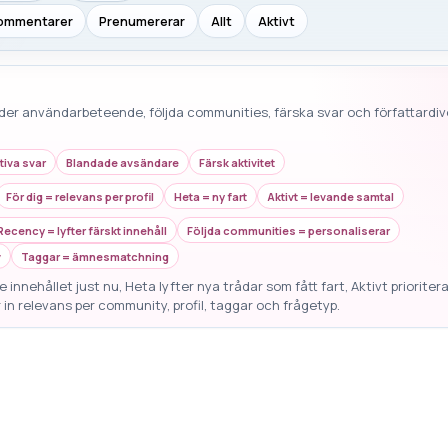
ommentarer
Prenumererar
Allt
Aktivt
der användarbeteende, följda communities, färska svar och författardive
tiva svar
Blandade avsändare
Färsk aktivitet
För dig = relevans per profil
Heta = ny fart
Aktivt = levande samtal
Recency = lyfter färskt innehåll
Följda communities = personaliserar
v
Taggar = ämnesmatchning
 innehållet just nu, Heta lyfter nya trådar som fått fart, Aktivt prioriter
 in relevans per community, profil, taggar och frågetyp.