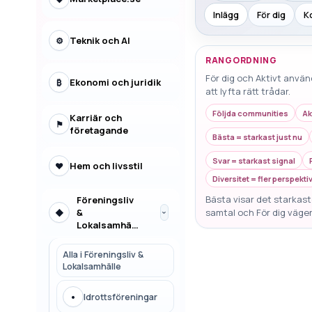
Inlägg
För dig
K
Teknik och AI
⚙
RANGORDNING
För dig och Aktivt använ
Ekonomi och juridik
₿
att lyfta rätt trådar.
Följda communities
Ak
Karriär och
⚑
företagande
Bästa = starkast just nu
Svar = starkast signal
Hem och livsstil
♥
Diversitet = fler perspekti
Bästa visar det starkaste
Föreningsliv
&
samtal och För dig väger
◆
›
Lokalsamhälle
Alla i
Föreningsliv &
Lokalsamhälle
•
Idrottsföreningar