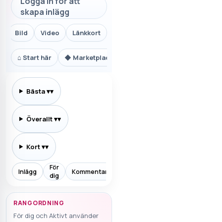
Logga in för att
skapa inlägg
Bild
Video
Länkkort
⌂
Start här
◆
Marketplace.se
⚙
Teknik och AI
₿
Ekon
Bästa
▾
Överallt
▾
Kort
▾
För
Inlägg
Kommentarer
Prenumererar
Allt
Aktiv
dig
RANGORDNING
För dig och Aktivt använder