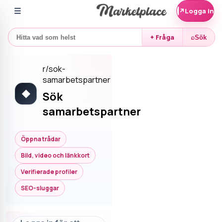
☰
↗
Logga in
+ Fråga
⌕
Sök
r/
sok-
samarbetspartner
◆
Sök
samarbetspartner
Öppna trådar
Bild, video och länkkort
Verifierade profiler
SEO-sluggar