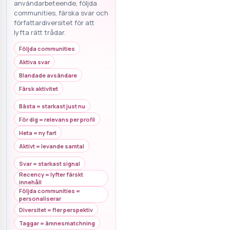
användarbeteende, följda
communities, färska svar och
författardiversitet för att
lyfta rätt trådar.
Följda communities
Aktiva svar
Blandade avsändare
Färsk aktivitet
Bästa = starkast just nu
För dig = relevans per profil
Heta = ny fart
Aktivt = levande samtal
Svar = starkast signal
Recency = lyfter färskt
innehåll
Följda communities =
personaliserar
Diversitet = fler perspektiv
Taggar = ämnesmatchning