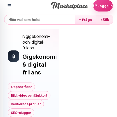
☰
↗
Logga in
+ Fråga
⌕
Sök
r/
gigekonomi-
och-digital-
frilans
Gigekonomi
₿
& digital
frilans
Öppna trådar
Bild, video och länkkort
Verifierade profiler
SEO-sluggar