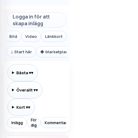
Logga in för att
skapa inlägg
Bild
Video
Länkkort
⌂
Start här
◆
Marketplace.se
⚙
Teknik och AI
₿
Ekon
Bästa
▾
Överallt
▾
Kort
▾
För
Inlägg
Kommentarer
Prenumererar
Allt
Aktiv
dig