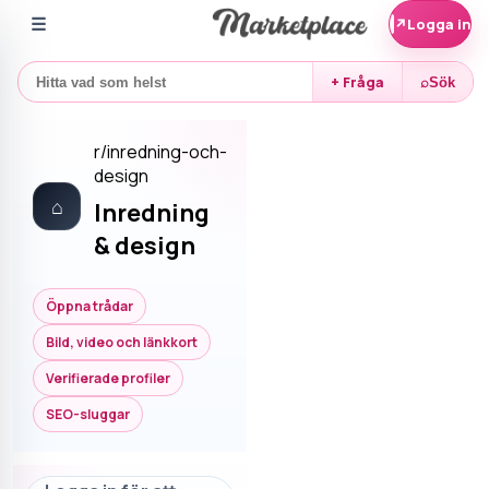
☰
↗
Logga in
+ Fråga
⌕
Sök
r/
inredning-och-
design
⌂
Inredning
& design
Öppna trådar
Bild, video och länkkort
Verifierade profiler
SEO-sluggar