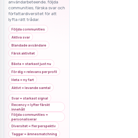
användarbeteende, följda
communities, färska svar och
författardiversitet för att
lyfta rätt trådar.
Följda communities
Aktiva svar
Blandade avsändare
Färsk aktivitet
Bästa = starkast just nu
För dig = relevans per profil
Heta = ny fart
Aktivt = levande samtal
Svar = starkast signal
Recency = lyfter färskt
innehåll
Följda communities =
personaliserar
Diversitet = fler perspektiv
Taggar = ämnesmatchning