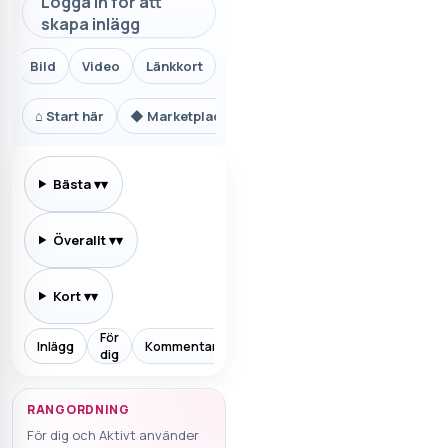
Logga in för att
skapa inlägg
Bild
Video
Länkkort
⌂
Start här
◆
Marketplace.se
⚙
Teknik och AI
₿
Ekon
Bästa
▾
Överallt
▾
Kort
▾
För
Inlägg
Kommentarer
Prenumererar
Allt
Aktiv
dig
RANGORDNING
För dig och Aktivt använder