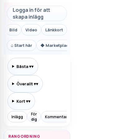
Logga in för att
skapa inlägg
Bild
Video
Länkkort
⌂
Start här
◆
Marketplace.se
⚙
Teknik och AI
₿
Ekon
Bästa
▾
Överallt
▾
Kort
▾
För
Inlägg
Kommentarer
Prenumererar
Allt
Aktiv
dig
RANGORDNING