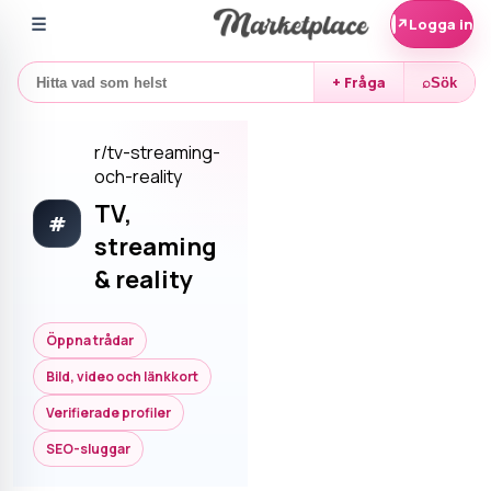
☰
↗
Logga in
+ Fråga
⌕
Sök
r/
tv-streaming-
och-reality
TV,
#
streaming
& reality
Öppna trådar
Bild, video och länkkort
Verifierade profiler
SEO-sluggar