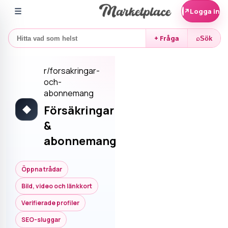
☰
↗
Logga in
+ Fråga
⌕
Sök
r/
forsakringar-
och-
abonnemang
Försäkringar
◆
&
abonnemang
Öppna trådar
Bild, video och länkkort
Verifierade profiler
SEO-sluggar