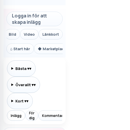
Logga in för att
skapa inlägg
Bild
Video
Länkkort
⌂
Start här
◆
Marketplace.se
⚙
Teknik och AI
₿
Ekon
Bästa
▾
Överallt
▾
Kort
▾
För
Inlägg
Kommentarer
Prenumererar
Allt
Aktiv
dig