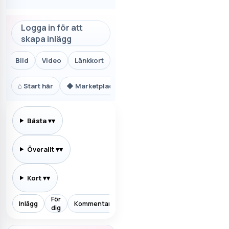
Logga in för att
skapa inlägg
Bild
Video
Länkkort
⌂
Start här
◆
Marketplace.se
⚙
Teknik och AI
₿
Ekon
Bästa
▾
Överallt
▾
Kort
▾
För
Inlägg
Kommentarer
Prenumererar
Allt
Aktiv
dig