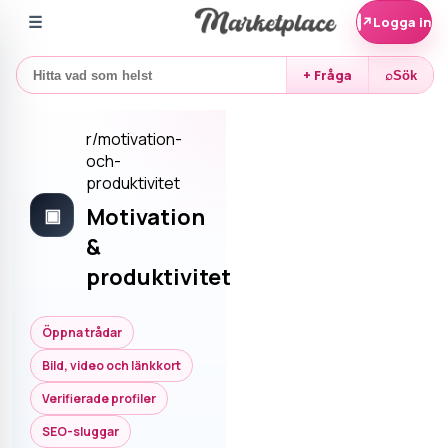
☰
↗
Logga in
+ Fråga
⌕
Sök
r/
motivation-
och-
produktivitet
Motivation
▣
&
produktivitet
Öppna trådar
Bild, video och länkkort
Verifierade profiler
SEO-sluggar