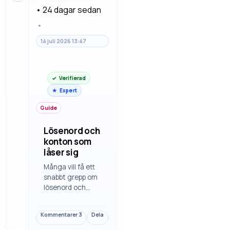
•
24 dagar sedan
•
14 juli 2026 13:47
Verifierad
Expert
Guide
Lösenord och
konton som
låser sig
Många vill få ett
snabbt grepp om
lösenord och
konton som låser
sig. Då blir det
Kommentarer
3
Dela
Länk
enklare att
använda för den