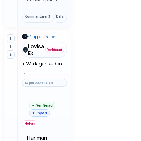
i vad man gör när
mejl inte kommer
Kommentarer
3
Dela
Länk
fram. Det är ofta
detaljerna som
avgör, inte bara
r/
support-hjalp
•
?
rubriken eller den
↑
första känslan. Vi
Lovisa
1
går igenom
L
Verifierad
Ek
↓
felsökning steg
för steg så m…
•
24 dagar sedan
•
14 juli 2026 14:49
Verifierad
Expert
Nyhet
Hur man