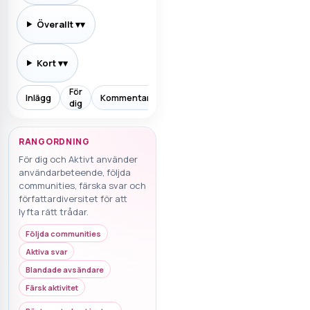
Överallt
▾
Kort
▾
För
Inlägg
Kommentarer
Prenumererar
Allt
Aktiv
dig
RANGORDNING
För dig och Aktivt använder
användarbeteende, följda
communities, färska svar och
författardiversitet för att
lyfta rätt trådar.
Följda communities
Aktiva svar
Blandade avsändare
Färsk aktivitet