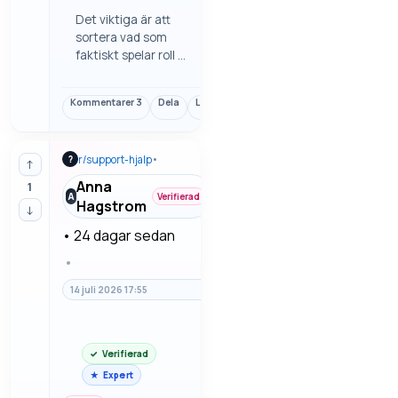
Det viktiga är att
sortera vad som
faktiskt spelar roll i
problem med ljud i
samtal och
Kommentarer
3
Dela
Länk
videosamtal. Det är
ofta detaljerna som
avgör, inte bara
r/
support-hjalp
•
?
rubriken eller den
↑
första känslan. Vi
Anna
1
går igenom
A
Verifierad
Hagstrom
↓
felsökning steg för
steg…
•
24 dagar sedan
•
14 juli 2026 17:55
Verifierad
Expert