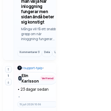
man välja När
inloggning
fungerar men
sidan ändå beter
sig konstigt
Många vill få ett snabbt
grepp om när
inloggning fungerar
men sidan ändå beter
sig konstigt. Då blir det
Kommentarer
3
Dela
Länk
enklare att använda för
den som snabbt vill
komma vidare. Vi går
r/
support-hjalp
•
?
igenom felsökning
↑
steg för steg så man
Elin
1
slipper gi…
E
Verifierad
Karlsson
↓
•
23 dagar sedan
•
15 juli 2026 10:56