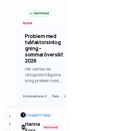
Verifierad
Nyhet
Problem med
tvåfaktorsinlog
gning –
sommaröversikt
2026
Här samlas de
viktigaste frågorna
kring problem med
tvåfaktorsinloggnin
g. Det blir mest
Kommentarer
2
Dela
Länk
användbart när man
kopplar det till
vardag, beslut och
r/
support-hjalp
•
?
vad som går att
↑
göra direkt. Vi går
Hanna
1
igenom felsökning
H
Verifierad
Fors