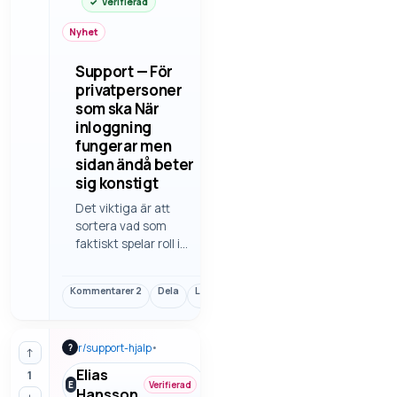
Verifierad
Nyhet
Support — För
privatpersoner
som ska När
inloggning
fungerar men
sidan ändå beter
sig konstigt
Det viktiga är att
sortera vad som
faktiskt spelar roll i
när inloggning
fungerar men sidan
Kommentarer
2
Dela
Länk
ändå beter sig
konstigt. Det är ofta
detaljerna som avgör,
r/
support-hjalp
•
?
inte bara rubriken
↑
eller den första
Elias
1
känslan. Vi går
E
Verifierad
Hansson