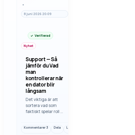
•
8 juni 2026 20:09
Verifierad
Nyhet
Support — Så
jämför du Vad
man
kontrollerar när
en dator blir
långsam
Det viktiga är att
sortera vad som
faktiskt spelar roll i
vad man
kontrollerar när en
Kommentarer
3
Dela
Länk
dator blir långsam.