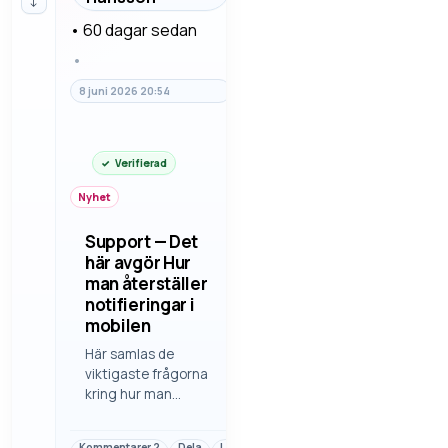
↓
igenom felsöknin…
•
60 dagar sedan
•
8 juni 2026 20:54
Verifierad
Nyhet
Support — Det
här avgör Hur
man återställer
notifieringar i
mobilen
Här samlas de
viktigaste frågorna
kring hur man
återställer
notifieringar i
Kommentarer
2
Dela
Länk