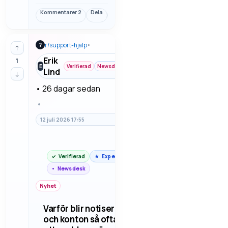
fart på kvällen.
Kommentarer
2
Dela
Länk
Det blir mest
användbart när
man kopplar det
r/
support-hjalp
•
?
till vardag, beslut
↑
och vad som går
Erik
1
att göra direkt. Vi
E
Verifierad
Newsdesk
Lind
↓
går igenom
felsökning steg
•
26 dagar sedan
för steg så man
•
sl…
12 juli 2026 17:55
Verifierad
Expert
Newsdesk
Nyhet
Varför blir notiser
och konton så ofta