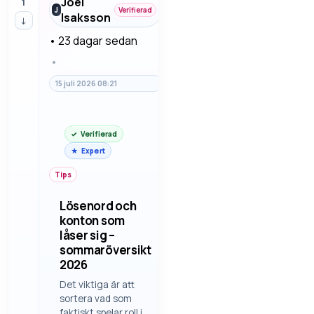
Joel
1
känslan. Vi går
J
Verifierad
Isaksson
↓
igenom
felsökning steg
•
23 dagar sedan
för steg så man
•
sl…
15 juli 2026 08:21
Verifierad
Expert
Tips
Lösenord och
konton som
låser sig –
sommaröversikt
2026
Det viktiga är att
sortera vad som
faktiskt spelar roll i