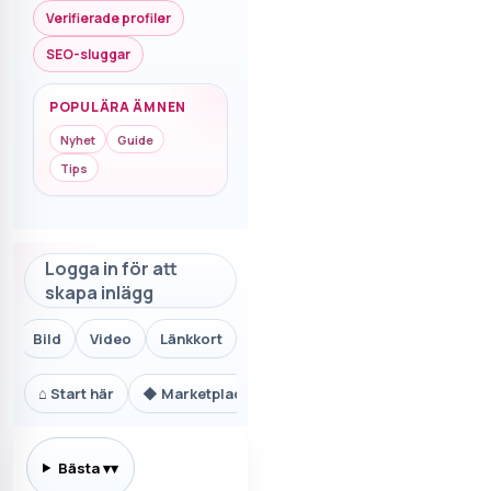
Verifierade profiler
SEO-sluggar
POPULÄRA ÄMNEN
Nyhet
Guide
Tips
Logga in för att
skapa inlägg
Bild
Video
Länkkort
⌂
Start här
◆
Marketplace.se
⚙
Teknik och AI
₿
Ekon
Bästa
▾