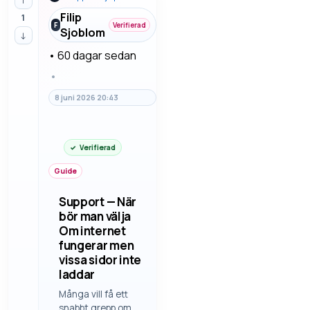
misstag. Vi går
Filip
1
igenom felsökning
F
Verifierad
Sjoblom
↓
steg för steg…
•
60 dagar sedan
•
8 juni 2026 20:43
Verifierad
Guide
Support — När
bör man välja
Om internet
fungerar men
vissa sidor inte
laddar
Många vill få ett
snabbt grepp om