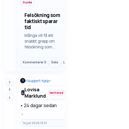
Guide
Felsökning som
faktiskt sparar
tid
Många vill få ett
snabbt grepp om
felsökning som
faktiskt sparar tid. Då
blir det enklare att
Kommentarer
3
Dela
Länk
använda för den som
snabbt vill komma
vidare. Vi går igenom
r/
support-hjalp
•
?
felsökning steg för
↑
steg så man slipper
Lovisa
1
gissa.
L
Verifierad
Marklund
↓
•
24 dagar sedan
•
14 juli 2026 15:51