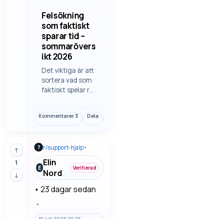
Felsökning
som faktiskt
sparar tid –
sommarövers
ikt 2026
Det viktiga är att
sortera vad som
faktiskt spelar roll
i felsökning som
faktiskt sparar
Kommentarer
3
Dela
Länk
tid. Det är ofta
detaljerna som
avgör, inte bara
r/
support-hjalp
•
?
rubriken eller den
↑
första känslan. Vi
Elin
1
går igenom
E
Verifierad
Nord
↓
felsökning steg
för steg så man…
•
23 dagar sedan
•