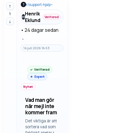
r/
support-hjalp
•
?
↑
Henrik
1
H
Verifierad
Eklund
↓
•
24 dagar sedan
•
14 juli 2026 16:53
Verifierad
Expert
Nyhet
Vad man gör
när mejl inte
kommer fram
Det viktiga är att
sortera vad som
faktiskt spelar roll