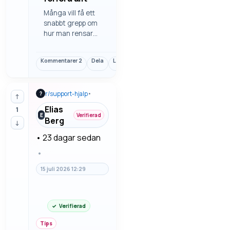
Många vill få ett
snabbt grepp om
hur man rensar
cache utan att
förlora allt. Då blir
Kommentarer
2
Dela
Länk
det enklare att
använda för den
som snabbt vill
r/
support-hjalp
•
?
komma vidare. Vi
↑
går igenom
Elias
1
felsökning steg för
E
Verifierad
Berg
↓
steg så man slipper
gissa.
•
23 dagar sedan
•
15 juli 2026 12:29
Verifierad
Tips