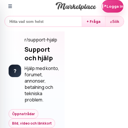
☰
↗
Logga in
+ Fråga
⌕
Sök
r/
support-hjalp
Support
och hjälp
Hjälp med konto,
?
forumet,
annonser,
betalning och
tekniska
problem.
Öppna trådar
Bild, video och länkkort