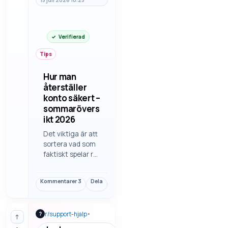
15 juli 2026 10:25
Verifierad
Tips
Hur man
återställer
konto säkert –
sommarövers
ikt 2026
Det viktiga är att
sortera vad som
faktiskt spelar roll
i hur man
återställer konto
Kommentarer
3
Dela
Länk
säkert. Det är
ofta detaljerna
som avgör, inte
r/
support-hjalp
•
?
bara rubriken eller
↑
den första