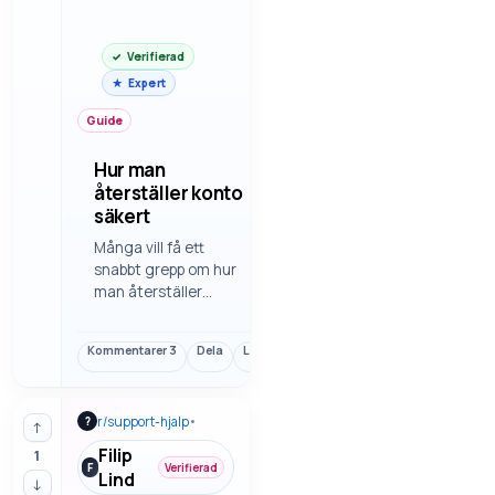
Verifierad
Expert
Guide
Hur man
återställer konto
säkert
Många vill få ett
snabbt grepp om hur
man återställer
konto säkert. Då blir
det enklare att
Kommentarer
3
Dela
Länk
använda för den som
snabbt vill komma
vidare. Vi går igenom
r/
support-hjalp
•
?
felsökning steg för
↑
steg så man slipper
Filip
1
gissa.
F
Verifierad
Lind
↓