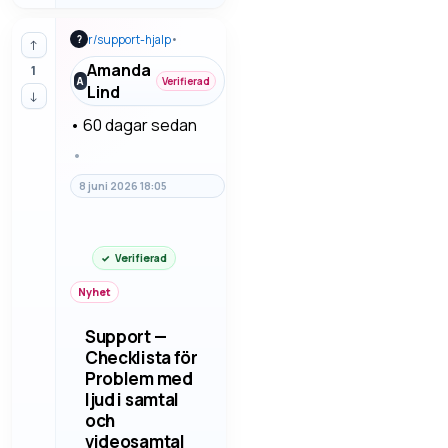
Det är ofta
detaljerna som
r/
support-hjalp
•
?
avgör, inte bara
↑
rubriken eller den
Amanda
1
första känslan. Vi
A
Verifierad
Lind
↓
går igenom
felsökning steg
•
60 dagar sedan
för…
•
8 juni 2026 18:05
Verifierad
Nyhet
Support —
Checklista för
Problem med
ljud i samtal
och
videosamtal