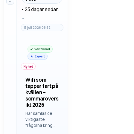
↓
steg för steg så
man s…
•
23 dagar sedan
•
15 juli 2026 08:52
Verifierad
Expert
Nyhet
Wifi som
tappar fart på
kvällen –
sommarövers
ikt 2026
Här samlas de
viktigaste
frågorna kring
wifi som tappar