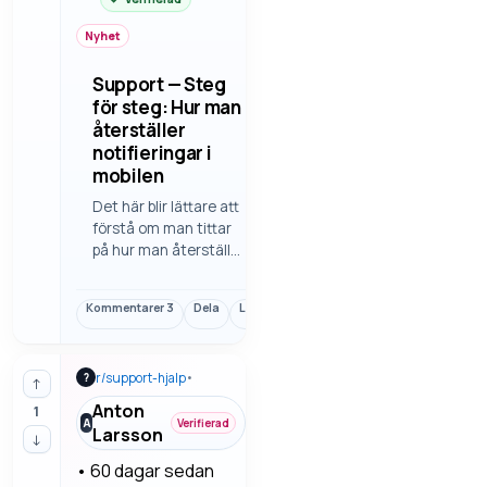
Nyhet
Support — Steg
för steg: Hur man
återställer
notifieringar i
mobilen
Det här blir lättare att
förstå om man tittar
på hur man återställer
notifieringar i mobilen.
En tydlig genomgång
Kommentarer
3
Dela
Länk
gör det lättare att
jämföra alternativ och
undvika onödiga
r/
support-hjalp
•
?
misstag. Vi går
↑
igenom felsökning
Anton
1
steg för ste…
A
Verifierad
Larsson
↓
•
60 dagar sedan