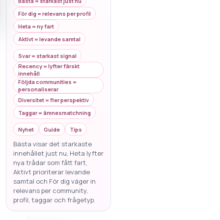
Bästa = starkast just nu
För dig = relevans per profil
Heta = ny fart
Aktivt = levande samtal
Svar = starkast signal
Recency = lyfter färskt
innehåll
Följda communities =
personaliserar
Diversitet = fler perspektiv
Taggar = ämnesmatchning
Nyhet
Guide
Tips
Bästa visar det starkaste
innehållet just nu, Heta lyfter
nya trådar som fått fart,
Aktivt prioriterar levande
samtal och För dig väger in
relevans per community,
profil, taggar och frågetyp.