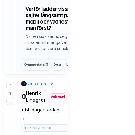
Varför laddar vissa
sajter långsamt på
mobil och vad testar
man först?
När en sida känns seg på
mobilen vill många veta vad
som brukar vara snabbaste
felsökningen. Här finns
enkla steg för cache,
Kommentarer
3
Dela
Länk
nätverk, webbläsare och
tunga skript.
r/
support-hjalp
•
?
↑
Henrik
1
H
Verifierad
Lindgren
↓
•
60 dagar sedan
•
8 juni 2026 20:50