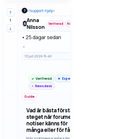
som snabbt vill
r/
support-hjalp
•
?
komma vidare. Vi
↑
går igenom
Anna
1
felsökning steg
A
Verifierad
Newsdesk
Nilsson
↓
för steg så man
slipper gissa.
•
25 dagar sedan
•
13 juli 2026 15:40
Verifierad
Expert
Newsdesk
Guide
Vad är bästa första
steget när forumets
notiser känns för
många eller för få?
När notiserna inte känns rätt