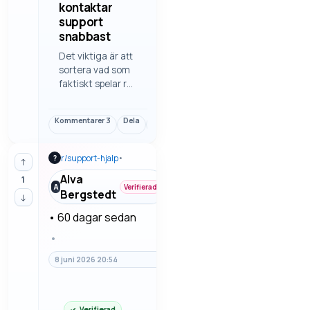
kontaktar
support
snabbast
Det viktiga är att
sortera vad som
faktiskt spelar roll
i hur man
kontaktar
Kommentarer
3
Dela
Länk
support snabbast.
Det är ofta
detaljerna som
r/
support-hjalp
•
?
↑
avgör, inte bara
Alva
1
rubriken eller den
A
Verifierad
Bergstedt
första känslan. Vi
↓
går igenom
•
60 dagar sedan
felsökning steg
för steg så man…
•
8 juni 2026 20:54
Verifierad