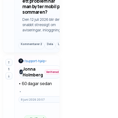
ett problem när
man byter mobil på
sommaren?
Den 12 juli 2026 blir det
snabbt stressigt om
aviseringar, inloggningar
och säkerhetskonton
inte fungerar efter ett
Kommentarer
2
Dela
Länk
byte av telefon eller
nummer. Här finns varför
just sommaren ofta gör
r/
support-hjalp
•
?
sådana problem mer
↑
märkbara.
Jonna
1
J
Verifierad
Holmberg
↓
•
60 dagar sedan
•
8 juni 2026 20:57