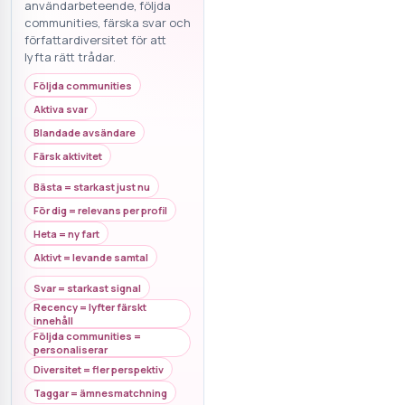
användarbeteende, följda
communities, färska svar och
författardiversitet för att
lyfta rätt trådar.
Följda communities
Aktiva svar
Blandade avsändare
Färsk aktivitet
Bästa = starkast just nu
För dig = relevans per profil
Heta = ny fart
Aktivt = levande samtal
Svar = starkast signal
Recency = lyfter färskt
innehåll
Följda communities =
personaliserar
Diversitet = fler perspektiv
Taggar = ämnesmatchning