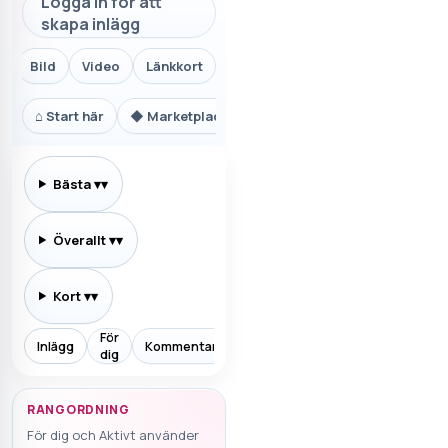
Logga in för att
skapa inlägg
Bild
Video
Länkkort
⌂
Start här
◆
Marketplace.se
⚙
Teknik och AI
₿
Ekon
Bästa
▾
Överallt
▾
Kort
▾
För
Inlägg
Kommentarer
Prenumererar
Allt
Aktiv
dig
RANGORDNING
För dig och Aktivt använder