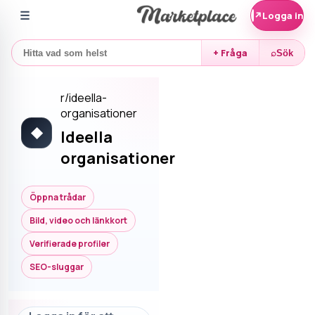
☰
↗
Logga in
+ Fråga
⌕
Sök
r/
ideella-
organisationer
◆
Ideella
organisationer
Öppna trådar
Bild, video och länkkort
Verifierade profiler
SEO-sluggar