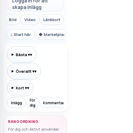
Logga in för att
skapa inlägg
Bild
Video
Länkkort
⌂
Start här
◆
Marketplace.se
⚙
Teknik och AI
₿
Ekon
Bästa
▾
Överallt
▾
Kort
▾
För
Inlägg
Kommentarer
Prenumererar
Allt
Aktiv
dig
RANGORDNING
För dig och Aktivt använder