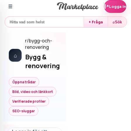
☰
↗
Logga in
+ Fråga
⌕
Sök
r/
bygg-och-
renovering
⌂
Bygg &
renovering
Öppna trådar
Bild, video och länkkort
Verifierade profiler
SEO-sluggar