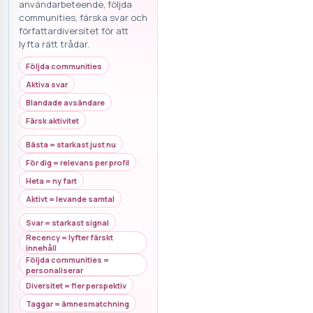
användarbeteende, följda
communities, färska svar och
författardiversitet för att
lyfta rätt trådar.
Följda communities
Aktiva svar
Blandade avsändare
Färsk aktivitet
Bästa = starkast just nu
För dig = relevans per profil
Heta = ny fart
Aktivt = levande samtal
Svar = starkast signal
Recency = lyfter färskt
innehåll
Följda communities =
personaliserar
Diversitet = fler perspektiv
Taggar = ämnesmatchning