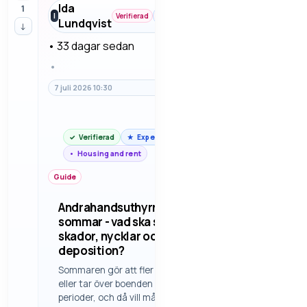
Ida
1
Housing
I
Verifierad
Lundqvist
and rent
↓
•
33 dagar sedan
•
7 juli 2026 10:30
Verifierad
Expert
Housing and rent
Guide
Andrahandsuthyrning i
sommar - vad ska stå om
skador, nycklar och
deposition?
Sommaren gör att fler hyr ut
eller tar över boenden kortare
perioder, och då vill många