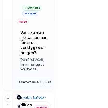
Verifierad
Expert
Guide
Vad ska man
skriva när man
lånar ut
verktyg över
helgen?
Den 9 juli 2026
lånar många ut
verktyg till
granne, vän eller
släkting och vill
Kommentarer
172
Dela
Länk
slippa
missförstånd om
skick och
r/
juridik-lagfragor
•
⚖
återlämning. Här
↑
finns vad som
Niklas
1
brukar vara bra
N
Verifierad