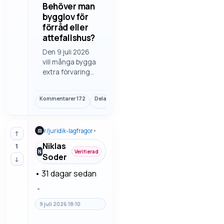
Behöver man
bygglov för
förråd eller
attefallshus?
Den 9 juli 2026
vill många bygga
extra förvaring
eller ett litet
komplement på
Kommentarer
172
Dela
Länk
tomten utan att
fastna i onödiga
stopp. Här finns
r/
juridik-lagfragor
•
⚖
vad man brukar
↑
tänka på kring
Niklas
1
bygglov för
N
Verifierad
Soder
↓
förråd eller
attefallshus.
•
31 dagar sedan
•
9 juli 2026 18:10