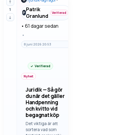
r/
juridik-lagfragor
•
⚖
vanliga tvister, sena
↑
betalningar och pri…
Patrik
1
P
Verifierad
Granlund
↓
•
61 dagar sedan
•
8 juni 2026 20:53
Verifierad
Nyhet
Juridik — Så gör
du när det gäller
Handpenning
och kvitto vid
begagnat köp
Det viktiga är att
sortera vad som