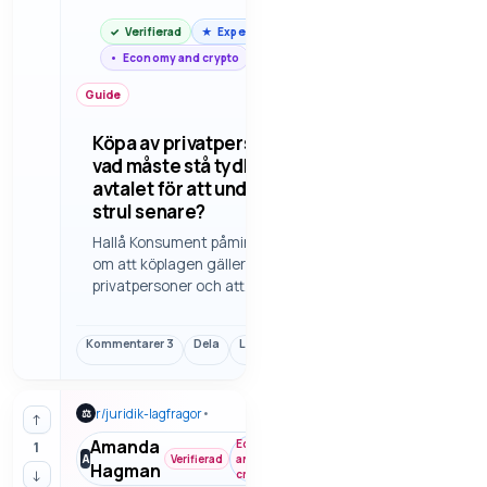
Verifierad
Expert
Economy and crypto
Guide
Köpa av privatperson -
vad måste stå tydligt i
avtalet för att undvika
strul senare?
Hallå Konsument påminner
om att köplagen gäller mellan
privatpersoner och att
mycket kan avtalas
annorlunda om det skrivs
Kommentarer
3
Dela
Länk
tydligt. Här tittar vi på vad
som bör stå klart i en privat
affär för att minska risken för
r/
juridik-lagfragor
•
⚖
tvist…
↑
Amanda
Economy
1
A
Verifierad
and
Hagman
↓
crypto