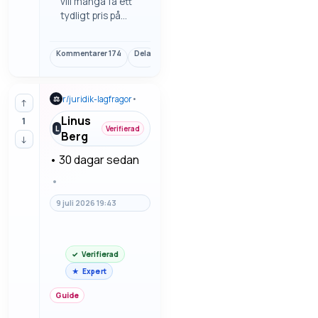
vill många få ett
tydligt pris på
golvläggning
men undvika att
Kommentarer
174
Dela
Länk
det blir rörigt när
underarbete eller
material
r/
juridik-lagfragor
•
⚖
tillkommer. Här
↑
finns vad man
Linus
1
ska tänka på när
L
Verifierad
Berg
↓
man begär offert
på golvläggning.
•
30 dagar sedan
•
9 juli 2026 19:43
Verifierad
Expert
Guide