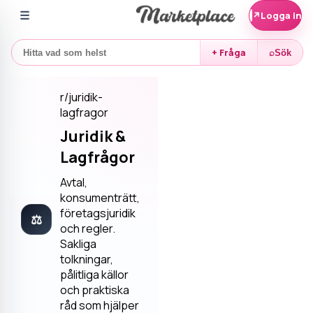
☰
↗
Logga in
+ Fråga
⌕
Sök
r/
juridik-
lagfragor
Juridik &
Lagfrågor
Avtal,
konsumenträtt,
företagsjuridik
⚖
och regler.
Sakliga
tolkningar,
pålitliga källor
och praktiska
råd som hjälper