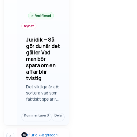
Verifierad
Nyhet
Juridik — Så
gör du när det
gäller Vad
man bör
spara om en
affär blir
tvistig
Det viktiga är att
sortera vad som
faktiskt spelar roll
i vad man bör
spara om en affär
Kommentarer
3
Dela
Länk
blir tvistig. Det är
ofta detaljerna
som avgör, inte
r/
juridik-lagfragor
•
⚖
bara rubriken eller
↑