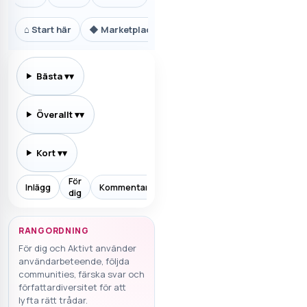
⌂
Start här
◆
Marketplace.se
⚙
Teknik och AI
₿
Ekon
Bästa
▾
Överallt
▾
Kort
▾
För
Inlägg
Kommentarer
Prenumererar
Allt
Aktiv
dig
RANGORDNING
För dig och Aktivt använder
användarbeteende, följda
communities, färska svar och
författardiversitet för att
lyfta rätt trådar.