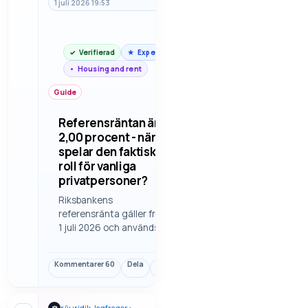
1 juli 2026 19:53
Verifierad
Expert
Housing and rent
Guide
Referensräntan är
2,00 procent - när
spelar den faktiskt
roll för vanliga
privatpersoner?
Riksbankens
referensränta gäller från
1 juli 2026 och används
bland annat som grund i
vissa ränteberäkningar
Kommentarer
60
Dela
Länk
enligt räntelagen. Här
tittar vi på när den
faktiskt blir relevant i