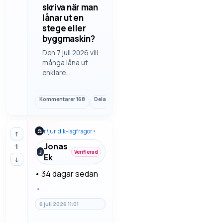
skriva när man
lånar ut en
stege eller
byggmaskin?
Den 7 juli 2026 vill
många låna ut
enklare
byggutrustning
utan att det blir
Kommentarer
168
Dela
Länk
oklart vem som
ansvarar för
skador eller
r/
juridik-lagfragor
•
⚖
återlämning. Här
↑
finns vad man
Jonas
1
brukar skriva när
J
Verifierad
Ek
↓
man lånar ut en
stege eller
•
34 dagar sedan
byggmaskin.
•
6 juli 2026 11:01