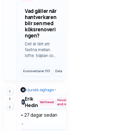
Vad gäller när
hantverkaren
blir sen med
köksrenoveri
ngen?
Det är lätt att
fastna mellan
löfte, tidplan och
vad som faktiskt
är rimligt när en
Kommentarer
133
Dela
Länk
renovering drar
ut på tiden. Här
tittar vi på vilka
r/
juridik-lagfragor
•
⚖
frågor som
↑
brukar vara
Erik
1
Housing
viktigast först.
E
Verifierad
Hedin
and rent
↓
•
27 dagar sedan
•