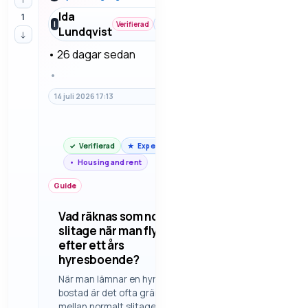
den första
Ida
1
Housing
känslan. Vi håller
I
Verifierad
Lundqvist
and rent
↓
fokus på tydliga
avtal, ansv…
•
26 dagar sedan
•
14 juli 2026 17:13
Verifierad
Expert
Housing and rent
Guide
Vad räknas som normalt
slitage när man flyttar ut
efter ett års
hyresboende?
När man lämnar en hyrd
bostad är det ofta gränsen
mellan normalt slitage och