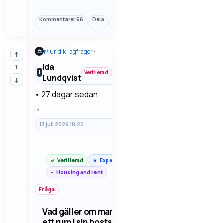
veta vad som måste vara
skriftligt. Det viktigaste är att
Kommentarer
66
Dela
Länk
vara tydlig med skick,
betalning och ansvar.
r/
juridik-lagfragor
•
⚖
↑
Ida
1
Housing
I
Verifierad
Lundqvist
and rent
↓
•
27 dagar sedan
•
13 juli 2026 18:20
Verifierad
Expert
Housing and rent
Fråga
Vad gäller om man hyr ut
ett rum i sin bostad?