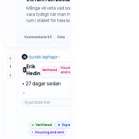
Många vill veta vad som ska
vara tydligt när man hyr ut ett
rum i stället för hela bostaden.
Här tittar vi på vad som bör stå
om tillgång, ansvar, betalning
Kommentarer
63
Dela
Länk
och vad som får användas.
r/
juridik-lagfragor
•
⚖
↑
Erik
1
Housing
E
Verifierad
Hedin
and rent
↓
•
27 dagar sedan
•
13 juli 2026 11:01
Verifierad
Expert
Housing and rent