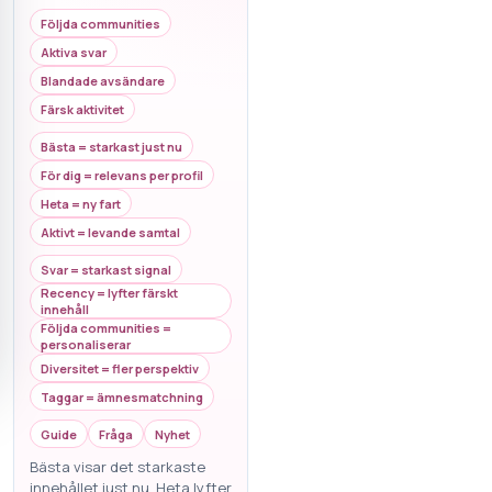
Följda communities
Aktiva svar
Blandade avsändare
Färsk aktivitet
Bästa = starkast just nu
För dig = relevans per profil
Heta = ny fart
Aktivt = levande samtal
Svar = starkast signal
Recency = lyfter färskt
innehåll
Följda communities =
personaliserar
Diversitet = fler perspektiv
Taggar = ämnesmatchning
Guide
Fråga
Nyhet
Bästa visar det starkaste
innehållet just nu, Heta lyfter