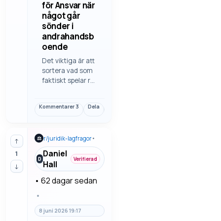
för Ansvar när
något går
sönder i
andrahandsb
oende
Det viktiga är att
sortera vad som
faktiskt spelar roll
i ansvar när
något går sönder
Kommentarer
3
Dela
Länk
i
andrahandsboen
de. Det är ofta
r/
juridik-lagfragor
•
⚖
detaljerna som
↑
avgör, inte bara
Daniel
1
rubriken eller den
D
Verifierad
Hall
↓
första känslan. Vi
håller fokus på
•
62 dagar sedan
tydliga avtal,…
•
8 juni 2026 19:17