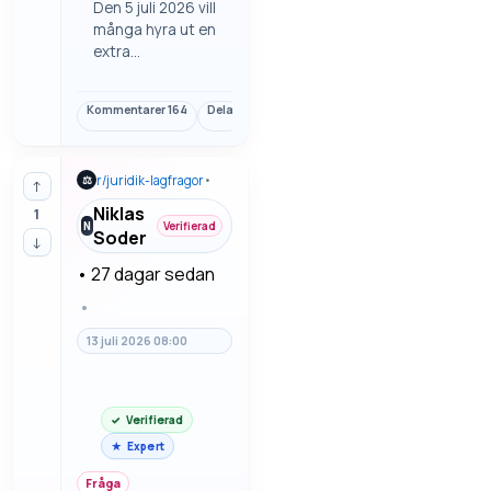
Den 5 juli 2026 vill
många hyra ut en
extra
parkeringsplats
utan att få
Kommentarer
164
Dela
Länk
oklarheter om
betalning eller
regler senare.
r/
juridik-lagfragor
•
⚖
Här finns hur man
↑
kan skriva ett
Niklas
1
enkelt avtal när
N
Verifierad
Soder
↓
man hyr ut en
parkeringsplats
•
27 dagar sedan
privat.
•
13 juli 2026 08:00
Verifierad
Expert
Fråga