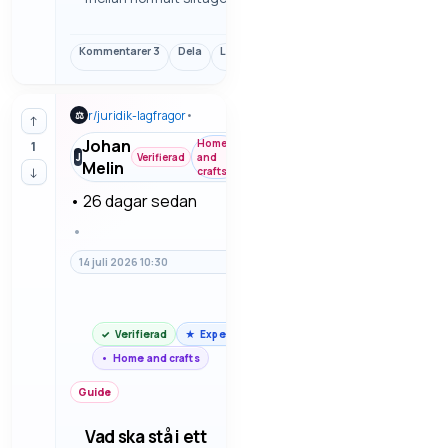
ersättningsbar skada som
avgör diskussionen. Här tittar
Kommentarer
3
Dela
Länk
vi på hur man brukar resonera
om märken, hål och
småskador efter ett vanligt
r/
juridik-lagfragor
•
⚖
boende.
↑
Johan
Home
1
J
Verifierad
and
Melin
↓
crafts
•
26 dagar sedan
•
14 juli 2026 10:30
Verifierad
Expert
Home and crafts
Guide
Vad ska stå i ett