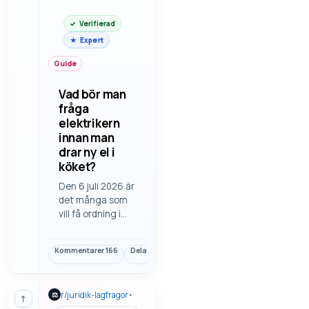
Verifierad
Expert
Guide
Vad bör man
fråga
elektrikern
innan man
drar ny el i
köket?
Den 6 juli 2026 är
det många som
vill få ordning i
köket och
samtidigt veta
Kommentarer
166
Dela
Länk
vad som krävs
innan man drar
ny el. Här finns
r/
juridik-lagfragor
•
⚖
vad man brukar
↑