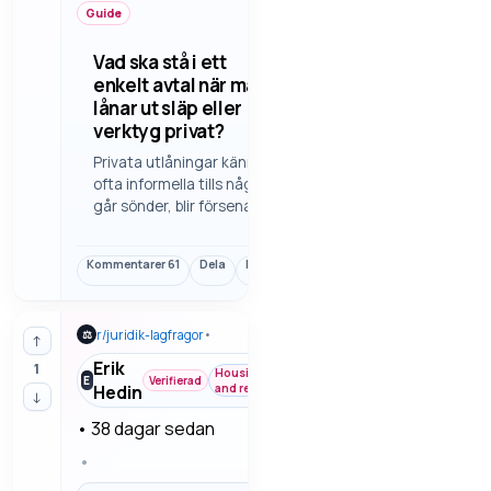
Guide
Vad ska stå i ett
enkelt avtal när man
lånar ut släp eller
verktyg privat?
Privata utlåningar känns
ofta informella tills något
går sönder, blir försenat
eller inte lämnas tillbaka
som tänkt. Här tittar vi på
Kommentarer
61
Dela
Länk
vad som är klokt att
skriva även i ett enkelt
upplägg mellan två
r/
juridik-lagfragor
•
⚖
privatpersoner.
↑
Erik
1
Housing
E
Verifierad
Hedin
and rent
↓
•
38 dagar sedan
•