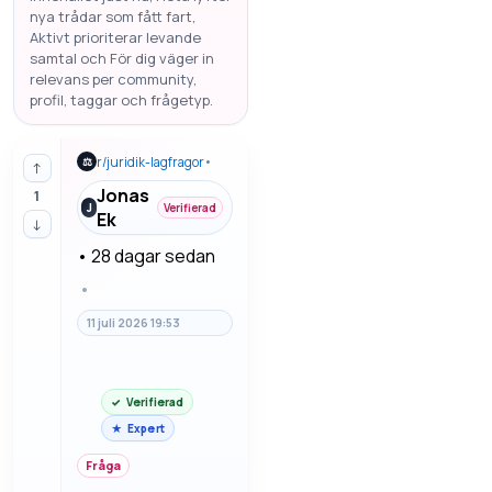
nya trådar som fått fart,
Aktivt prioriterar levande
samtal och För dig väger in
relevans per community,
profil, taggar och frågetyp.
r/
juridik-lagfragor
•
⚖
↑
Jonas
1
J
Verifierad
Ek
↓
•
28 dagar sedan
•
11 juli 2026 19:53
Verifierad
Expert
Fråga