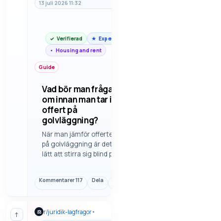
13 juli 2026 11:32
Verifierad
Expert
Housing and rent
Guide
Vad bör man fråga
om innan man tar in
offert på
golvläggning?
När man jämför offerter
på golvläggning är det
lätt att stirra sig blind på
totalsumman och missa
vad som faktiskt ingår.
Kommentarer
117
Dela
Länk
Här finns vilka frågor som
brukar vara viktigast om
underarbete, material,
r/
juridik-lagfragor
•
⚖
tidsplan och ansvar.
↑