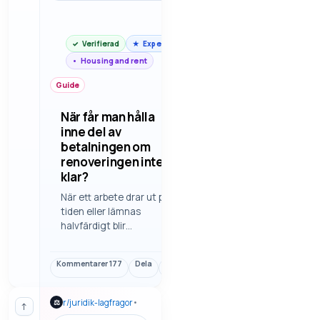
Verifierad
Expert
Housing and rent
Guide
När får man hålla
inne del av
betalningen om
renoveringen inte är
klar?
När ett arbete drar ut på
tiden eller lämnas
halvfärdigt blir
betalningen snabbt en
känslig fråga. Här tittar vi
Kommentarer
177
Dela
Länk
på hur man brukar
resonera när något
återstår, slutresultatet
r/
juridik-lagfragor
•
⚖
↑
inte håller måttet eller