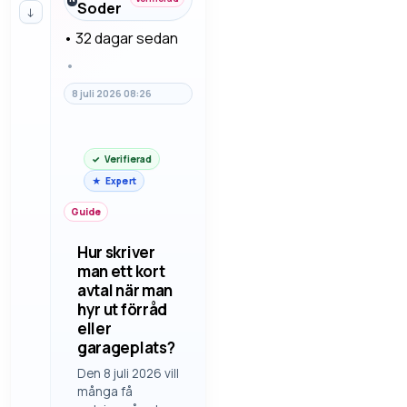
Soder
↓
att skriva när
man lånar ut
•
32 dagar sedan
verktyg över
•
helgen.
8 juli 2026 08:26
Verifierad
Expert
Guide
Hur skriver
man ett kort
avtal när man
hyr ut förråd
eller
garageplats?
Den 8 juli 2026 vill
många få