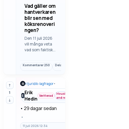
Vad gäller om
hantverkaren
blir sen med
köksrenoveri
ngen?
Den 11 juli 2026
vill många veta
vad som faktiskt
gäller när en
köksrenovering
Kommentarer
250
Dela
Länk
drar ut på tiden
och vardagen blir
svårare att få
r/
juridik-lagfragor
•
⚖
ihop. Här finns
↑
vad som brukar
Erik
1
Housing
vara viktigt om
E
Verifierad
Hedin
and rent
↓
hantverkaren blir
sen med
•
29 dagar sedan
köksrenoveringe
•
n.
11 juli 2026 12:34