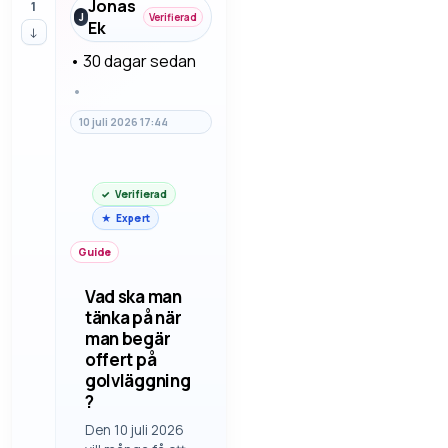
Jonas
1
tidsplanen har spru…
J
Verifierad
Ek
↓
•
30 dagar sedan
•
10 juli 2026 17:44
Verifierad
Expert
Guide
Vad ska man
tänka på när
man begär
offert på
golvläggning
?
Den 10 juli 2026