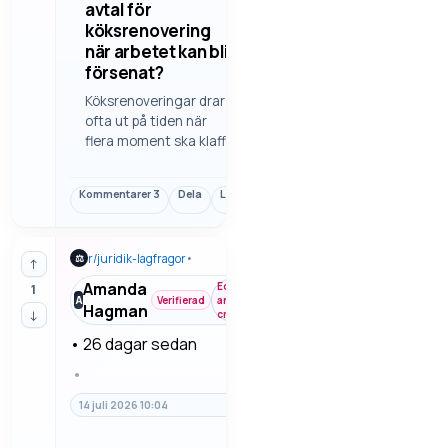
avtal för
köksrenovering
när arbetet kan bli
försenat?
Köksrenoveringar drar
ofta ut på tiden när
flera moment ska klaffa
samtidigt. Här tittar vi
på vilka delar som bör
Kommentarer
3
Dela
Länk
vara tydliga i avtalet
redan från början för att
förseningar inte ska bli
r/
juridik-lagfragor
•
⚖
onödigt dyra.
↑
Amanda
Economy
1
A
Verifierad
and
Hagman
↓
crypto
•
26 dagar sedan
•
14 juli 2026 10:04