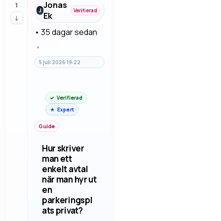
fråga elektrikern
Jonas
1
innan man drar
J
Verifierad
Ek
↓
ny el i köket.
•
35 dagar sedan
•
5 juli 2026 19:22
Verifierad
Expert
Guide
Hur skriver
man ett
enkelt avtal
när man hyr ut
en
parkeringspl
ats privat?