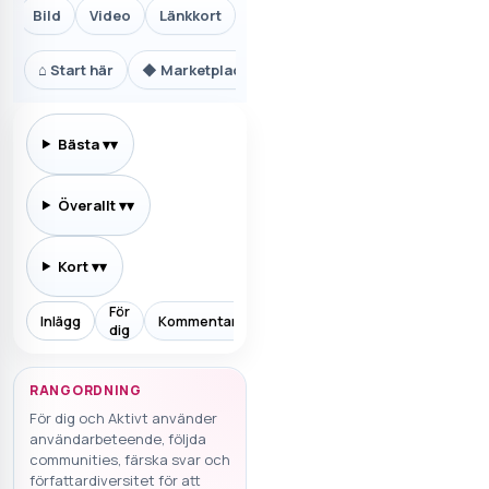
Bild
Video
Länkkort
⌂
Start här
◆
Marketplace.se
⚙
Teknik och AI
₿
Ekon
Bästa
▾
Överallt
▾
Kort
▾
För
Inlägg
Kommentarer
Prenumererar
Allt
Aktiv
dig
RANGORDNING
För dig och Aktivt använder
användarbeteende, följda
communities, färska svar och
författardiversitet för att