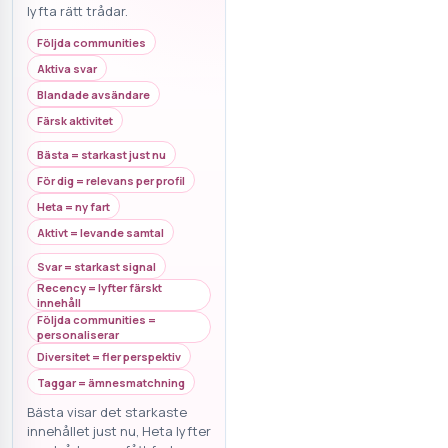
lyfta rätt trådar.
Följda communities
Aktiva svar
Blandade avsändare
Färsk aktivitet
Bästa = starkast just nu
För dig = relevans per profil
Heta = ny fart
Aktivt = levande samtal
Svar = starkast signal
Recency = lyfter färskt
innehåll
Följda communities =
personaliserar
Diversitet = fler perspektiv
Taggar = ämnesmatchning
Bästa visar det starkaste
innehållet just nu, Heta lyfter