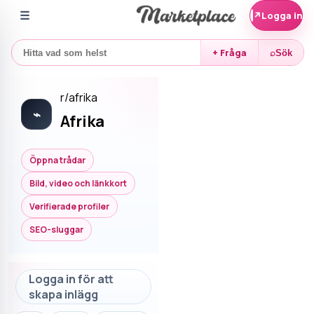
☰
↗
Logga in
+ Fråga
⌕
Sök
r/
afrika
⌁
Afrika
Öppna trådar
Bild, video och länkkort
Verifierade profiler
SEO-sluggar
Logga in för att
skapa inlägg