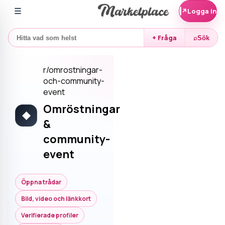
☰
↗
Logga in
+ Fråga
⌕
Sök
r/
omrostningar-
och-community-
event
Omröstningar
◆
&
community-
event
Öppna trådar
Bild, video och länkkort
Verifierade profiler