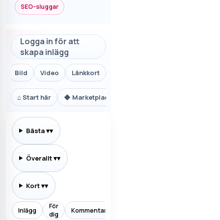
SEO-sluggar
Logga in för att
skapa inlägg
Bild
Video
Länkkort
⌂
Start här
◆
Marketplace.se
⚙
Teknik och AI
₿
Ekon
Bästa
▾
Överallt
▾
Kort
▾
För
Inlägg
Kommentarer
Prenumererar
Allt
Aktiv
dig