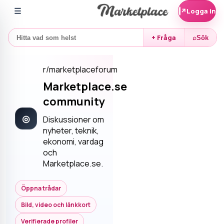
☰
↗
Logga in
+ Fråga
⌕
Sök
r/
marketplaceforum
Marketplace.se
community
◎
Diskussioner om
nyheter, teknik,
ekonomi, vardag
och
Marketplace.se.
Öppna trådar
Bild, video och länkkort
Verifierade profiler