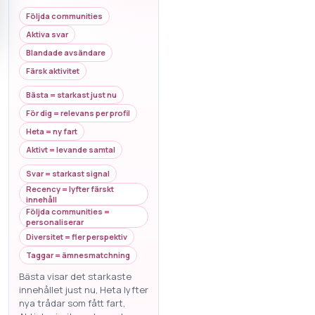
Följda communities
Aktiva svar
Blandade avsändare
Färsk aktivitet
Bästa = starkast just nu
För dig = relevans per profil
Heta = ny fart
Aktivt = levande samtal
Svar = starkast signal
Recency = lyfter färskt
innehåll
Följda communities =
personaliserar
Diversitet = fler perspektiv
Taggar = ämnesmatchning
Bästa visar det starkaste
innehållet just nu, Heta lyfter
nya trådar som fått fart,