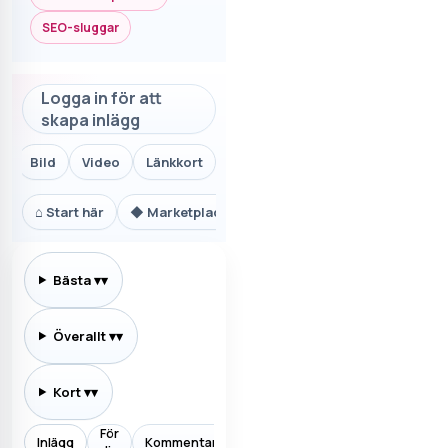
SEO-sluggar
Logga in för att
skapa inlägg
Bild
Video
Länkkort
⌂
Start här
◆
Marketplace.se
⚙
Teknik och AI
₿
Ekon
Bästa
▾
Överallt
▾
Kort
▾
För
Inlägg
Kommentarer
Prenumererar
Allt
Aktiv