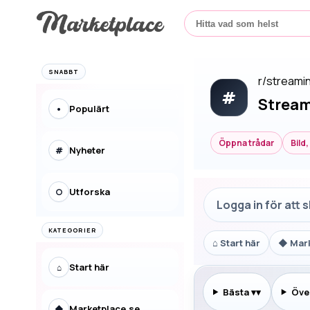
SNABBT
r/
streami
#
Stream
Populärt
•
Öppna trådar
Bild
Nyheter
#
Utforska
○
Logga in för att 
KATEGORIER
⌂
Start här
◆
Mar
Start här
⌂
Bästa
▾
Över
Marketplace.se
◆