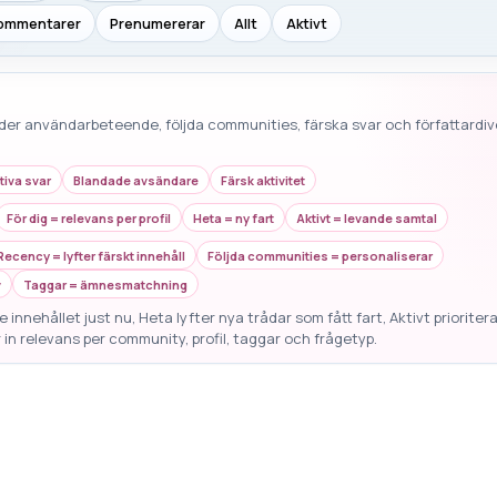
ommentarer
Prenumererar
Allt
Aktivt
der användarbeteende, följda communities, färska svar och författardive
tiva svar
Blandade avsändare
Färsk aktivitet
För dig = relevans per profil
Heta = ny fart
Aktivt = levande samtal
Recency = lyfter färskt innehåll
Följda communities = personaliserar
v
Taggar = ämnesmatchning
 innehållet just nu, Heta lyfter nya trådar som fått fart, Aktivt prioriter
 in relevans per community, profil, taggar och frågetyp.