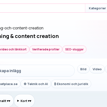
Kategorier
ng-och-content-creation
ing & content creation
, video och länkkort
Verifierade profiler
SEO-sluggar
Bild
Video
skapa inlägg
ketplace.se
⚙
Teknik och AI
₿
Ekonomi och juridik
allt
▾
Kort
▾