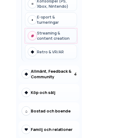
Konsolspel (PS,
≡
Xbox, Nintendo)
E-sport &
•
turneringar
Streaming &
#
content creation
◆
Retro & VR/AR
Allmänt, Feedback &
4
◆
Community
Köp och sälj
◆
Bostad och boende
⌂
Familj och relationer
♥