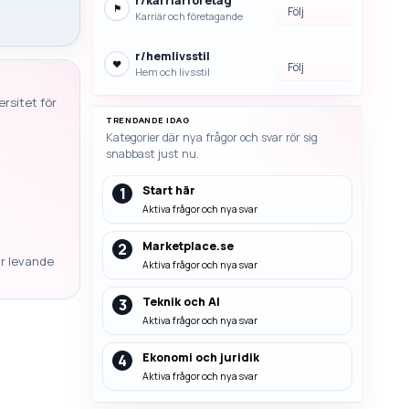
r/
karriarforetag
⚑
Följ
Karriär och företagande
r/
hemlivsstil
♥
Följ
Hem och livsstil
rsitet för
TRENDANDE IDAG
Kategorier där nya frågor och svar rör sig
snabbast just nu.
Start här
1
Aktiva frågor och nya svar
Marketplace.se
2
ar levande
Aktiva frågor och nya svar
Teknik och AI
3
Aktiva frågor och nya svar
Ekonomi och juridik
4
Aktiva frågor och nya svar