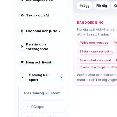
Inlägg
För dig
K
Teknik och AI
⚙
RANGORDNING
För dig och Aktivt använ
Ekonomi och juridik
₿
att lyfta rätt trådar.
Följda communities
Ak
Karriär och
⚑
företagande
Bästa = starkast just nu
Svar = starkast signal
Hem och livsstil
♥
Diversitet = fler perspekti
Bästa visar det starkaste
Gaming & E-
•
›
sport
samtal och För dig väger
Alla i
Gaming & E-sport
≡
PC-spel