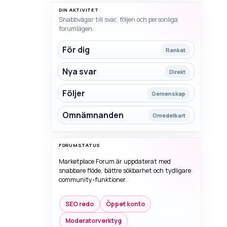
DIN AKTIVITET
Snabbvägar till svar, följen och personliga
forumlägen.
För dig
Rankat
Nya svar
Direkt
Följer
Gemenskap
Omnämnanden
Omedelbart
FORUMSTATUS
Marketplace Forum är uppdaterat med
snabbare flöde, bättre sökbarhet och tydligare
community-funktioner.
SEO redo
Öppet konto
Moderatorverktyg