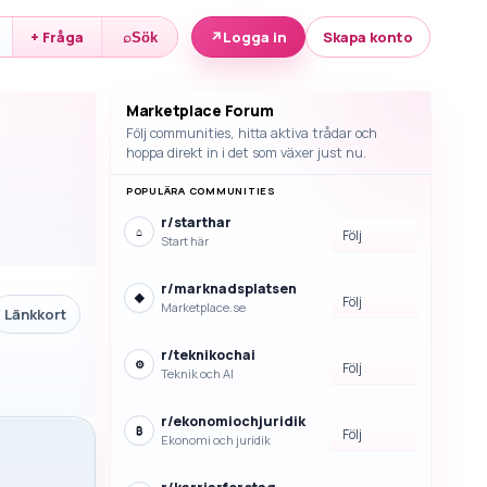
↗
Logga in
Skapa konto
+ Fråga
⌕
Sök
Marketplace Forum
Följ communities, hitta aktiva trådar och
hoppa direkt in i det som växer just nu.
POPULÄRA COMMUNITIES
r/
starthar
⌂
Följ
Start här
r/
marknadsplatsen
◆
Följ
Marketplace.se
Länkkort
r/
teknikochai
⚙
Följ
Teknik och AI
r/
ekonomiochjuridik
₿
Följ
Ekonomi och juridik