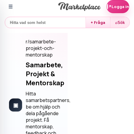
☰
↗
Logga in
+ Fråga
⌕
Sök
r/
samarbete-
projekt-och-
mentorskap
Samarbete,
Projekt &
Mentorskap
Hitta
samarbetspartners,
▣
be om hjälp och
dela pågående
projekt. Få
mentorskap,
feedback och