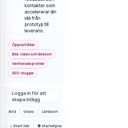
kontakter som
accelererar din
idé från
prototyp till
leverans.
Öppna trådar
Bild, video och länkkort
Verifierade profiler
SEO-sluggar
Logga in för att
skapa inlägg
Bild
Video
Länkkort
⌂
Start här
◆
Marketplace.se
⚙
Teknik och AI
₿
Ekon