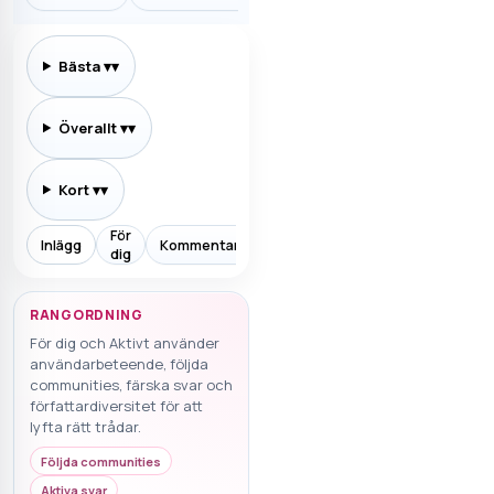
Bästa
▾
Överallt
▾
Kort
▾
För
Inlägg
Kommentarer
Prenumererar
Allt
Aktiv
dig
RANGORDNING
För dig och Aktivt använder
användarbeteende, följda
communities, färska svar och
författardiversitet för att
lyfta rätt trådar.
Följda communities
Aktiva svar