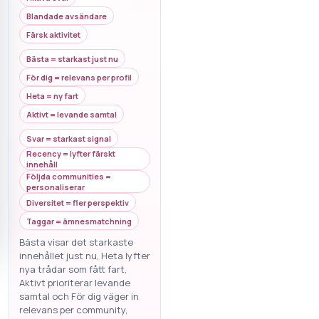
Blandade avsändare
Färsk aktivitet
Bästa = starkast just nu
För dig = relevans per profil
Heta = ny fart
Aktivt = levande samtal
Svar = starkast signal
Recency = lyfter färskt
innehåll
Följda communities =
personaliserar
Diversitet = fler perspektiv
Taggar = ämnesmatchning
Bästa visar det starkaste
innehållet just nu, Heta lyfter
nya trådar som fått fart,
Aktivt prioriterar levande
samtal och För dig väger in
relevans per community,