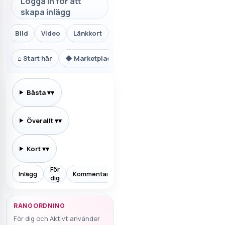
Logga in för att
skapa inlägg
Bild
Video
Länkkort
⌂
Start här
◆
Marketplace.se
⚙
Teknik och AI
₿
Ekon
Bästa
▾
Överallt
▾
Kort
▾
För
Inlägg
Kommentarer
Prenumererar
Allt
Aktiv
dig
RANGORDNING
För dig och Aktivt använder