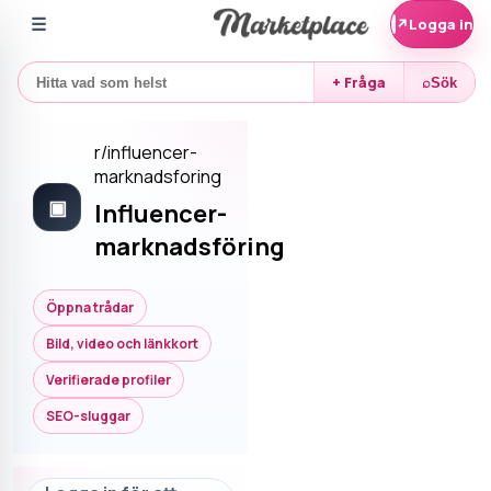
☰
↗
Logga in
+ Fråga
⌕
Sök
r/
influencer-
marknadsforing
▣
Influencer-
marknadsföring
Öppna trådar
Bild, video och länkkort
Verifierade profiler
SEO-sluggar