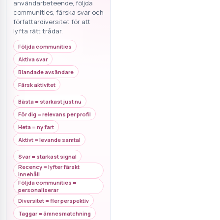
användarbeteende, följda
communities, färska svar och
författardiversitet för att
lyfta rätt trådar.
Följda communities
Aktiva svar
Blandade avsändare
Färsk aktivitet
Bästa = starkast just nu
För dig = relevans per profil
Heta = ny fart
Aktivt = levande samtal
Svar = starkast signal
Recency = lyfter färskt
innehåll
Följda communities =
personaliserar
Diversitet = fler perspektiv
Taggar = ämnesmatchning