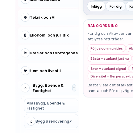
Inlägg
För dig
K
Teknik och AI
⚙
RANGORDNING
För dig och Aktivt använ
Ekonomi och juridik
₿
att lyfta rätt trådar.
Följda communities
Ak
Karriär och företagande
⚑
Bästa = starkast just nu
Svar = starkast signal
Hem och livsstil
♥
Diversitet = fler perspekti
Bästa visar det starkaste
Bygg, Boende &
⌂
›
Fastighet
samtal och För dig väger
Alla i
Bygg, Boende &
Fastighet
⌂
Bygg & renovering
7