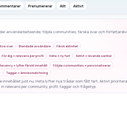
ommentarer
Prenumererar
Allt
Aktivt
der användarbeteende, följda communities, färska svar och författardive
tiva svar
Blandade avsändare
Färsk aktivitet
För dig = relevans per profil
Heta = ny fart
Aktivt = levande samtal
Recency = lyfter färskt innehåll
Följda communities = personaliserar
v
Taggar = ämnesmatchning
 innehållet just nu, Heta lyfter nya trådar som fått fart, Aktivt prioriter
 in relevans per community, profil, taggar och frågetyp.