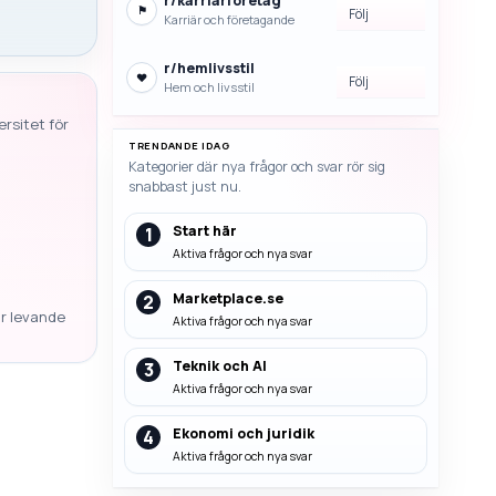
r/
karriarforetag
⚑
Följ
Karriär och företagande
r/
hemlivsstil
♥
Följ
Hem och livsstil
rsitet för
TRENDANDE IDAG
Kategorier där nya frågor och svar rör sig
snabbast just nu.
Start här
1
Aktiva frågor och nya svar
Marketplace.se
2
ar levande
Aktiva frågor och nya svar
Teknik och AI
3
Aktiva frågor och nya svar
Ekonomi och juridik
4
Aktiva frågor och nya svar