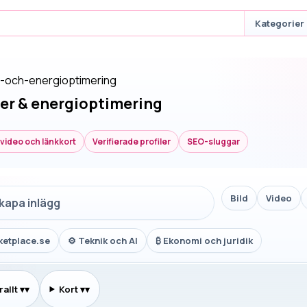
Kategorier
r-och-energioptimering
ler & energioptimering
, video och länkkort
Verifierade profiler
SEO-sluggar
Bild
Video
skapa inlägg
ketplace.se
⚙
Teknik och AI
₿
Ekonomi och juridik
allt
▾
Kort
▾