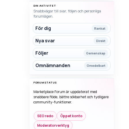
DIN AKTIVITET
Snabbvägar till svar, följen och personliga
forumlägen.
För dig
Rankat
Nya svar
Direkt
Följer
Gemenskap
Omnämnanden
Omedelbart
FORUMSTATUS
Marketplace Forum är uppdaterat med
snabbare flöde, bättre sökbarhet och tydligare
community-funktioner.
SEO redo
Öppet konto
Moderatorverktyg