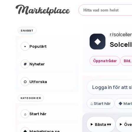
SNABBT
r/
solcelle
◆
Solcel
Populärt
•
Öppna trådar
Bild
Nyheter
#
Utforska
○
Logga in för att 
KATEGORIER
⌂
Start här
◆
Mar
Start här
⌂
Bästa
▾
Över
Marketplace.se
◆