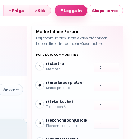
↗
Logga in
Skapa konto
+ Fråga
⌕
Sök
Marketplace Forum
Följ communities, hitta aktiva trådar och
hoppa direkt in i det som växer just nu.
POPULÄRA COMMUNITIES
r/
starthar
⌂
Följ
Start här
r/
marknadsplatsen
◆
Följ
Marketplace.se
Länkkort
r/
teknikochai
⚙
Följ
Teknik och AI
r/
ekonomiochjuridik
₿
Följ
Ekonomi och juridik