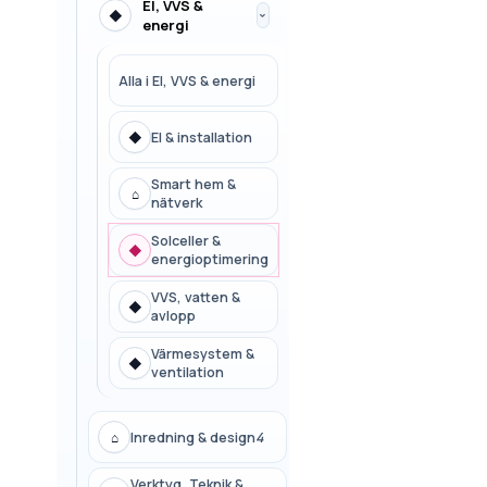
El, VVS &
◆
›
energi
Alla i
El, VVS & energi
◆
El & installation
Smart hem &
⌂
nätverk
Solceller &
◆
energioptimering
VVS, vatten &
◆
avlopp
Värmesystem &
◆
ventilation
⌂
Inredning & design
4
Verktyg, Teknik &