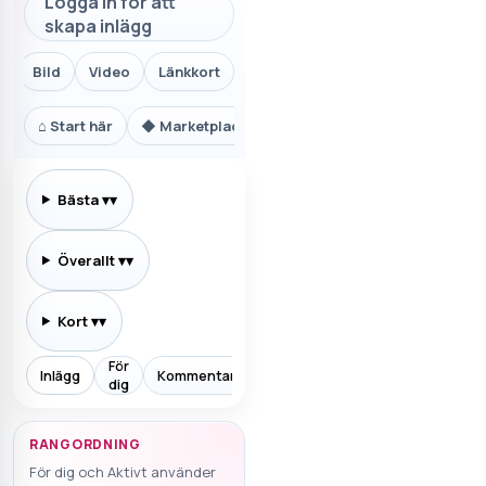
Logga in för att
skapa inlägg
Bild
Video
Länkkort
⌂
Start här
◆
Marketplace.se
⚙
Teknik och AI
₿
Ekon
Bästa
▾
Överallt
▾
Kort
▾
För
Inlägg
Kommentarer
Prenumererar
Allt
Aktiv
dig
RANGORDNING
För dig och Aktivt använder