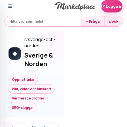
☰
↗
Logga in
+ Fråga
⌕
Sök
r/
sverige-och-
norden
◆
Sverige &
Norden
Öppna trådar
Bild, video och länkkort
Verifierade profiler
SEO-sluggar