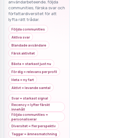
användarbeteende, följda
communities, färska svar och
författardiversitet för att
lyfta rätt trådar.
Följda communities
Aktiva svar
Blandade avsändare
Färsk aktivitet
Bästa = starkast just nu
För dig = relevans per profil
Heta = ny fart
Aktivt = levande samtal
Svar = starkast signal
Recency = lyfter färskt
innehåll
Följda communities =
personaliserar
Diversitet = fler perspektiv
Taggar = ämnesmatchning