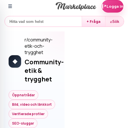
☰
↗
Logga in
+ Fråga
⌕
Sök
r/
community-
etik-och-
trygghet
Community-
◆
etik &
trygghet
Öppna trådar
Bild, video och länkkort
Verifierade profiler
SEO-sluggar