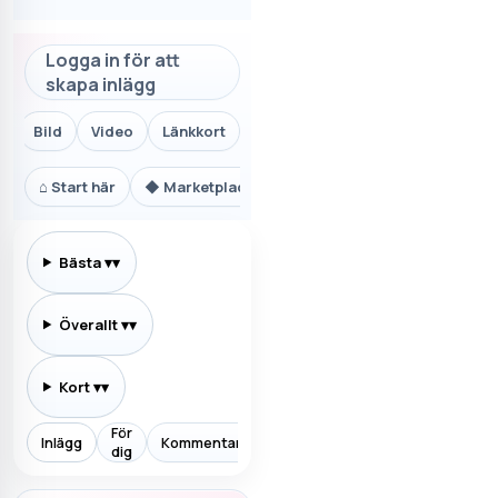
Logga in för att
skapa inlägg
Bild
Video
Länkkort
⌂
Start här
◆
Marketplace.se
⚙
Teknik och AI
₿
Ekon
Bästa
▾
Överallt
▾
Kort
▾
För
Inlägg
Kommentarer
Prenumererar
Allt
Aktiv
dig