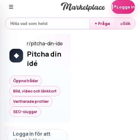
☰
↗
Logga in
+ Fråga
⌕
Sök
r/
pitcha-din-ide
Pitcha din
◆
idé
Öppna trådar
Bild, video och länkkort
Verifierade profiler
SEO-sluggar
Logga in för att