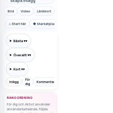
skapa inlägg
Bild
Video
Länkkort
⌂
Start här
◆
Marketplace.se
⚙
Teknik och AI
₿
Ekon
Bästa
▾
Överallt
▾
Kort
▾
För
Inlägg
Kommentarer
Prenumererar
Allt
Aktiv
dig
RANGORDNING
För dig och Aktivt använder
användarbeteende, följda