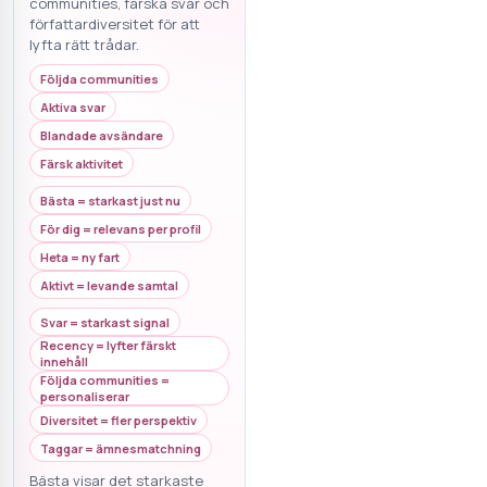
communities, färska svar och
författardiversitet för att
lyfta rätt trådar.
Följda communities
Aktiva svar
Blandade avsändare
Färsk aktivitet
Bästa = starkast just nu
För dig = relevans per profil
Heta = ny fart
Aktivt = levande samtal
Svar = starkast signal
Recency = lyfter färskt
innehåll
Följda communities =
personaliserar
Diversitet = fler perspektiv
Taggar = ämnesmatchning
Bästa visar det starkaste