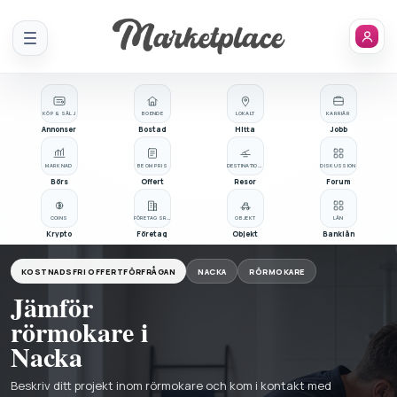
Meny
KÖP & SÄLJ
BOENDE
LOKALT
KARRIÄR
Annonser
Bostad
Hitta
Jobb
MARKNAD
BE OM PRIS
DESTINATIONER
DISKUSSION
Börs
Offert
Resor
Forum
COINS
FÖRETAGSREGISTER
OBJEKT
LÅN
Krypto
Företag
Objekt
Banklån
KOSTNADSFRI OFFERTFÖRFRÅGAN
NACKA
RÖRMOKARE
Jämför
rörmokare i
Nacka
Beskriv ditt projekt inom rörmokare och kom i kontakt med