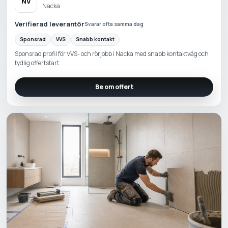
NV
Nacka
Verifierad leverantör
Svarar ofta samma dag
Sponsrad
VVS
Snabb kontakt
Sponsrad profil för VVS- och rörjobb i Nacka med snabb kontaktväg och
tydlig offertstart.
Be om offert