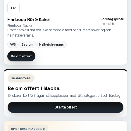
FR
Finnboda Rör & Kakel
Företagsprofil
Inom 48 h
Finnboda · Nacka
Bra för projekt där VVS ska samspela med badrumsrenovering och
helhetsleverans.
VVS
Badrum
Helhetsleverans
Be om offert
SNABBSTART
Be om offert i
Nacka
Skicka en kort förfrågan så kopplas den mot rätt kategori, ort och företag.
Starta offert
SPONSRAD PLACERING