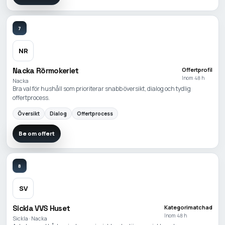
7
NR
Nacka Rörmokeriet
Offertprofil
Inom 48 h
Nacka
Bra val för hushåll som prioriterar snabb översikt, dialog och tydlig
offertprocess.
Översikt
Dialog
Offertprocess
Be om offert
8
SV
Sickla VVS Huset
Kategorimatchad
Inom 48 h
Sickla · Nacka