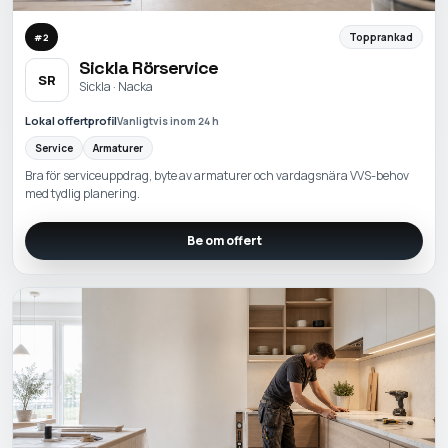
Topprankad
#
2
Sickla Rörservice
SR
Sickla · Nacka
Lokal offertprofil
Vanligtvis inom 24 h
Service
Armaturer
Bra för serviceuppdrag, byte av armaturer och vardagsnära VVS-behov
med tydlig planering.
Be om offert