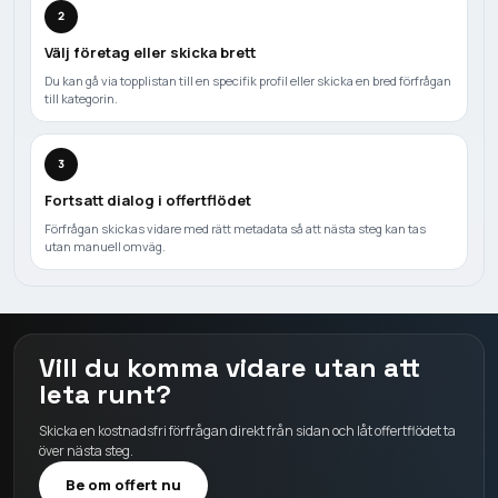
2
Välj företag eller skicka brett
Du kan gå via topplistan till en specifik profil eller skicka en bred förfrågan
till kategorin.
3
Fortsatt dialog i offertflödet
Förfrågan skickas vidare med rätt metadata så att nästa steg kan tas
utan manuell omväg.
Vill du komma vidare utan att
leta runt?
Skicka en kostnadsfri förfrågan direkt från sidan och låt offertflödet ta
över nästa steg.
Be om offert nu