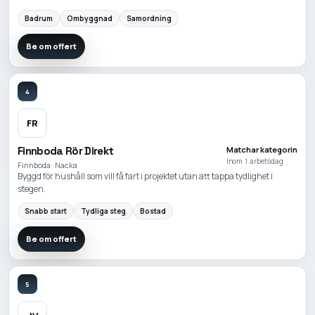
Badrum
Ombyggnad
Samordning
Be om offert
4
FR
Finnboda Rör Direkt
Matchar kategorin
Inom 1 arbetsdag
Finnboda · Nacka
Byggd för hushåll som vill få fart i projektet utan att tappa tydlighet i
stegen.
Snabb start
Tydliga steg
Bostad
Be om offert
5