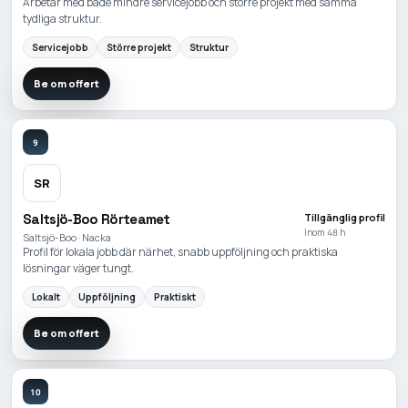
Arbetar med både mindre servicejobb och större projekt med samma
tydliga struktur.
Servicejobb
Större projekt
Struktur
Be om offert
9
SR
Saltsjö-Boo Rörteamet
Tillgänglig profil
Inom 48 h
Saltsjö-Boo · Nacka
Profil för lokala jobb där närhet, snabb uppföljning och praktiska
lösningar väger tungt.
Lokalt
Uppföljning
Praktiskt
Be om offert
10