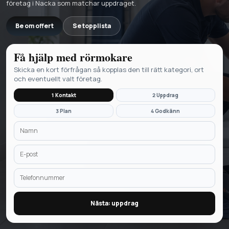
företag i Nacka som matchar uppdraget.
Be om offert
Se topplista
Få hjälp med
rörmokare
Skicka en kort förfrågan så kopplas den till rätt kategori, ort
och eventuellt valt företag.
1 Kontakt
2 Uppdrag
3 Plan
4 Godkänn
Nästa: uppdrag