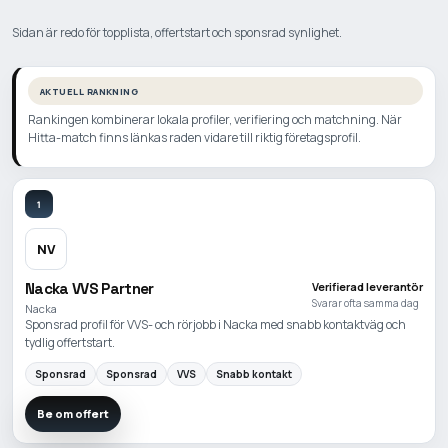
Sidan är redo för topplista, offertstart och sponsrad synlighet.
AKTUELL RANKNING
Rankingen kombinerar lokala profiler, verifiering och matchning. När
Hitta-match finns länkas raden vidare till riktig företagsprofil.
1
NV
Nacka VVS Partner
Verifierad leverantör
Svarar ofta samma dag
Nacka
Sponsrad profil för VVS- och rörjobb i Nacka med snabb kontaktväg och
tydlig offertstart.
Sponsrad
Sponsrad
VVS
Snabb kontakt
Be om offert