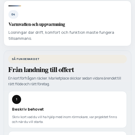
04
Varmvatten och uppvarmning
Losningar dar drift, komfort och funktion maste fungera
tillsammans.
SÅ FUNGERAR DET
Från landning till offert
En kort förfrågan räcker. Marketplace skickar sedan vidare ärendet till
rätt flöde och rätt företag.
1
Beskriv behovet
Skriv kort vad du vill ha hjälp med inom rörmokare, var projektet finns
och när du vill starta.