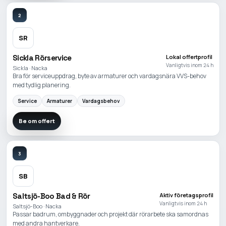
2
SR
Sickla Rörservice
Lokal offertprofil
Vanligtvis inom 24 h
Sickla · Nacka
Bra för serviceuppdrag, byte av armaturer och vardagsnära VVS-behov
med tydlig planering.
Service
Armaturer
Vardagsbehov
Be om offert
3
SB
Saltsjö-Boo Bad & Rör
Aktiv företagsprofil
Vanligtvis inom 24 h
Saltsjö-Boo · Nacka
Passar badrum, ombyggnader och projekt där rörarbete ska samordnas
med andra hantverkare.