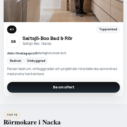
Topprankad
#
3
Saltsjö-Boo Bad & Rör
SB
Saltsjö-Boo · Nacka
Aktiv företagsprofil
Vanligtvis inom 24 h
Badrum
Ombyggnad
Passar badrum, ombyggnader och projekt där rörarbete ska samordnas
med andra hantverkare.
Be om offert
TOP 10
Rörmokare i Nacka