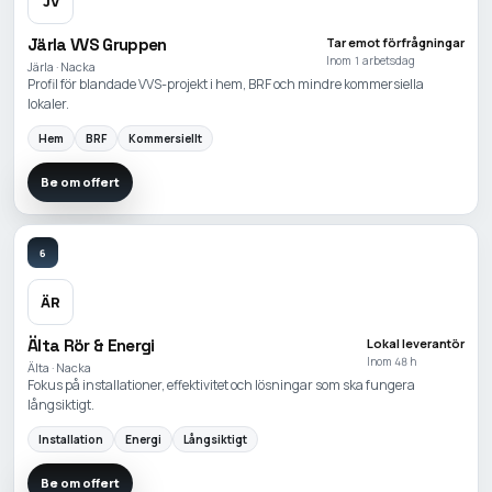
JV
Järla VVS Gruppen
Tar emot förfrågningar
Inom 1 arbetsdag
Järla · Nacka
Profil för blandade VVS-projekt i hem, BRF och mindre kommersiella
lokaler.
Hem
BRF
Kommersiellt
Be om offert
6
ÄR
Älta Rör & Energi
Lokal leverantör
Inom 48 h
Älta · Nacka
Fokus på installationer, effektivitet och lösningar som ska fungera
långsiktigt.
Installation
Energi
Långsiktigt
Be om offert