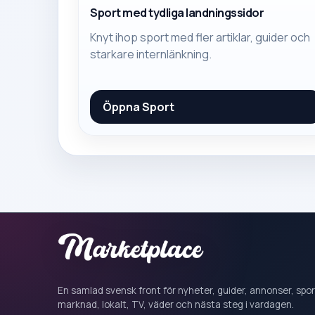
Sport med tydliga landningssidor
Knyt ihop sport med fler artiklar, guider och
starkare internlänkning.
Öppna
Sport
En samlad svensk front för nyheter, guider, annonser, spor
marknad, lokalt, TV, väder och nästa steg i vardagen.