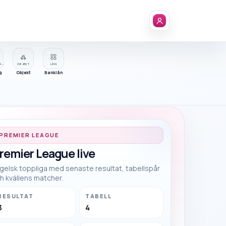
FÖRETAGSREGISTER
OBJEKT
LÅN
g
Objekt
Banklån
PREMIER LEAGUE
remier League live
gelsk toppliga med senaste resultat, tabellspår
h kvällens matcher.
RESULTAT
TABELL
3
4