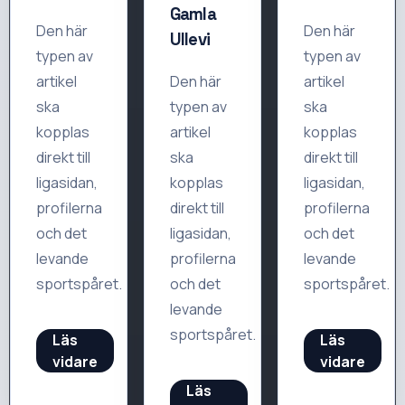
Gamla
Den här
Den här
Ullevi
typen av
typen av
artikel
Den här
artikel
ska
typen av
ska
kopplas
artikel
kopplas
direkt till
ska
direkt till
ligasidan,
kopplas
ligasidan,
profilerna
direkt till
profilerna
och det
ligasidan,
och det
levande
profilerna
levande
sportspåret.
och det
sportspåret.
levande
sportspåret.
Läs
Läs
vidare
vidare
Läs