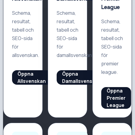
League
Schema,
Schema,
resultat,
resultat,
Schema,
tabell och
tabell och
resultat,
SEO-sida
SEO-sida
tabell och
för
för
SEO-sida
allsvenskan
.
damallsvenskan
.
för
premier
league
.
Öppna
Öppna
Allsvenskan
Damallsvenskan
Öppna
Premier
League