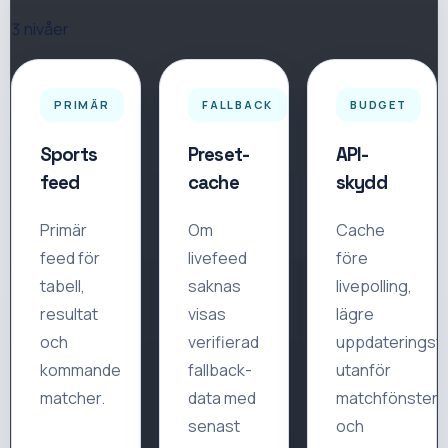
3 nivåer
PRIMÄR
FALLBACK
BUDGET
Sports
Preset-
API-
feed
cache
skydd
Primär
Om
Cache
feed för
livefeed
före
tabell,
saknas
livepolling,
resultat
visas
lägre
och
verifierad
uppdateringsf
kommande
fallback-
utanför
matcher.
data med
matchfönster
senast
och