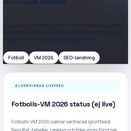
kommande matcher
En egen SEO-landning för
vm 2026
där tabellen, senaste
matcherna och kommande omgångar ligger tillsammans
med profiler och redaktionella vägar vidare.
Fotboll
VM 2026
SEO-landning
EJ VERIFIERAD LIVEFEED
Fotbolls-VM 2026 status (ej live)
Fotbolls-VM 2026 saknar verifierad sportfeed.
Resultat, tabeller, ranking och tider visas först när