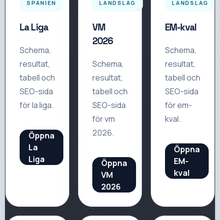
SPANIEN
LANDSLAG
LANDSLAG
La Liga
VM
EM-kval
2026
Schema,
Schema,
resultat,
Schema,
resultat,
tabell och
resultat,
tabell och
SEO-sida
tabell och
SEO-sida
för
la liga
.
SEO-sida
för
em-
för
vm
kval
.
2026
.
Öppna
La
Öppna
Liga
EM-
Öppna
kval
VM
2026