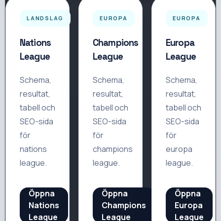
LANDSLAG
EUROPA
EUROPA
Nations
Champions
Europa
League
League
League
Schema,
Schema,
Schema,
resultat,
resultat,
resultat,
tabell och
tabell och
tabell och
SEO-sida
SEO-sida
SEO-sida
för
för
för
nations
champions
europa
league
.
league
.
league
.
Öppna
Öppna
Öppna
Nations
Champions
Europa
League
League
League