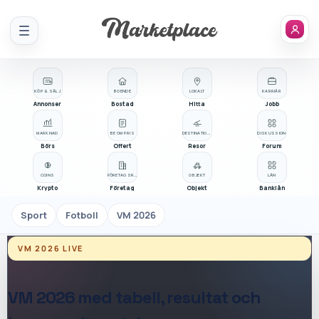
Meny
KÖP & SÄLJ
BOENDE
LOKALT
KARRIÄR
Annonser
Bostad
Hitta
Jobb
MARKNAD
BE OM PRIS
DESTINATIONER
DISKUSSION
Börs
Offert
Resor
Forum
COINS
FÖRETAGSREGISTER
OBJEKT
LÅN
Krypto
Företag
Objekt
Banklån
Sport
Fotboll
VM 2026
VM 2026
LIVE
VM 2026
med tabell, resultat och