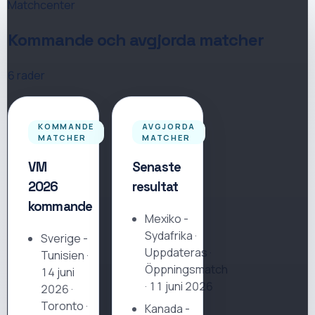
Matchcenter
Kommande och avgjorda matcher
6
rader
KOMMANDE
AVGJORDA
MATCHER
MATCHER
VM
Senaste
2026
resultat
kommande
Mexiko
-
Sydafrika
·
Sverige -
Uppdateras
·
Tunisien
·
Öppningsmatch
14 juni
· 11 juni 2026
2026 ·
Toronto ·
Kanada
-