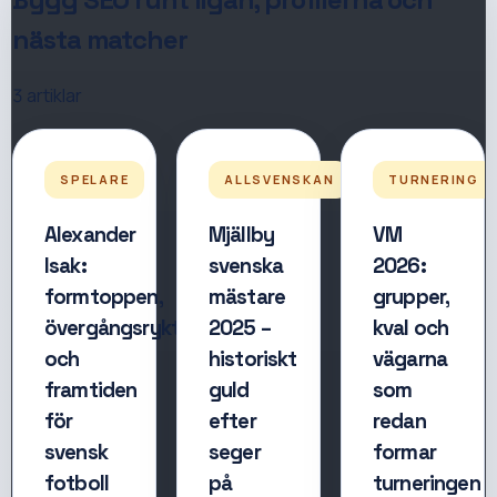
nästa matcher
3
artiklar
SPELARE
ALLSVENSKAN
TURNERING
Alexander
Mjällby
VM
Isak:
svenska
2026:
formtoppen,
mästare
grupper,
övergångsrykten
2025 –
kval och
och
historiskt
vägarna
framtiden
guld
som
för
efter
redan
svensk
seger
formar
fotboll
på
turneringen