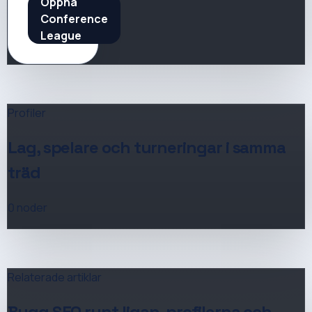
Öppna
Conference
League
Profiler
Lag, spelare och turneringar i samma
träd
0
noder
Relaterade artiklar
Bygg SEO runt ligan, profilerna och