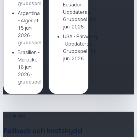
gruppspel
Ecuador
·
Uppdateras
·
Argentina
Gruppspel · 12
- Algeriet
·
juni 2026
15 juni
2026 ·
USA
-
Paraguay
gruppspel
·
Uppdateras
·
Gruppspel · 12
Brasilien -
juni 2026
Marocko
·
16 juni
2026 ·
gruppspel
Datakällor
Fallback och kvotskydd