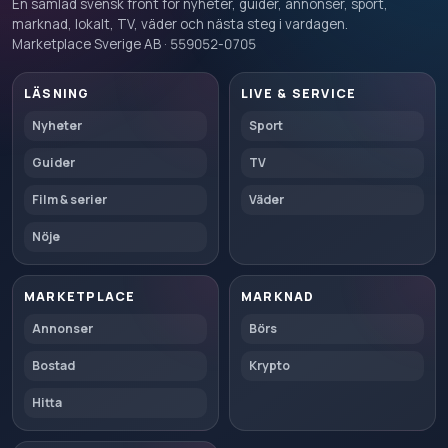
En samlad svensk front för nyheter, guider, annonser, sport,
marknad, lokalt, TV, väder och nästa steg i vardagen.
Marketplace Sverige AB · 559052-0705
LÄSNING
LIVE & SERVICE
Nyheter
Sport
Guider
TV
Film & serier
Väder
Nöje
MARKETPLACE
MARKNAD
Annonser
Börs
Bostad
Krypto
Hitta