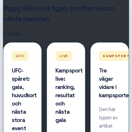
Bygg SEO runt ligan, profilerna och
nästa matcher
3
artiklar
UFC
LIVE
KAMPSPORT
UFC-
Kampsport
Tre
spåret:
live:
vägar
gala,
ranking,
vidare i
huvudkort
resultat
kampsporten
och
och
Den här
nästa
nästa
typen av
stora
gala
artikel
event