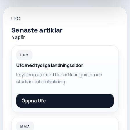
UFC
Senaste artiklar
4
spår
UFC
Ufc med tydliga landningssidor
Knyt ihop ufc med fler artiklar, guider och
starkare internlänkning.
Öppna
Ufc
MMA