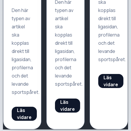
Den här
ska
Den här
typen av
kopplas
typen av
artikel
direkt till
artikel
ska
ligasidan,
ska
kopplas
profilerna
kopplas
direkt till
och det
direkt till
ligasidan,
levande
ligasidan,
profilerna
sportspåret.
profilerna
och det
och det
levande
Läs
levande
sportspåret.
vidare
sportspåret.
Läs
vidare
Läs
vidare