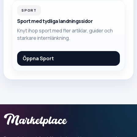
SPORT
Sport med tydliga landningssidor
Knyt ihop sport med fler artiklar, guider och
starkare internlänkning.
Öppna
Sport