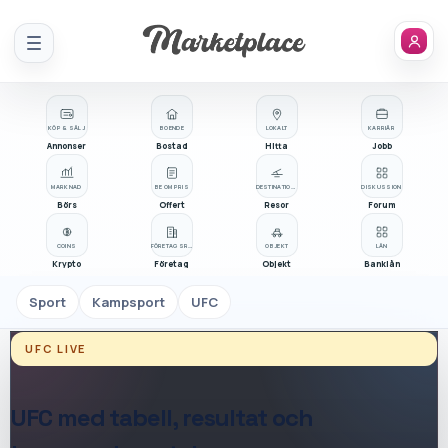
Meny
KÖP & SÄLJ
BOENDE
LOKALT
KARRIÄR
Annonser
Bostad
Hitta
Jobb
MARKNAD
BE OM PRIS
DESTINATIONER
DISKUSSION
Börs
Offert
Resor
Forum
COINS
FÖRETAGSREGISTER
OBJEKT
LÅN
Krypto
Företag
Objekt
Banklån
Sport
Kampsport
UFC
UFC
LIVE
UFC
med tabell, resultat och