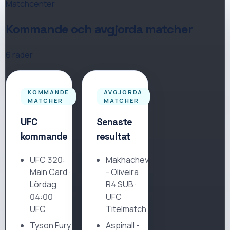
Matchcenter
Kommande och avgjorda matcher
6
rader
KOMMANDE
AVGJORDA
MATCHER
MATCHER
UFC
Senaste
kommande
resultat
UFC 320:
Makhachev
Main Card
·
-
Oliveira
·
Lördag
R4 SUB
·
04:00 ·
UFC ·
UFC
Titelmatch
Tyson Fury
Aspinall
-