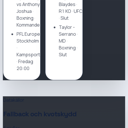
vs Anthony
Blaydes
·
Joshua
·
R1 KO
·
UFC
Boxning ·
· Slut
Kommande
Taylor
-
PFL Europe
Serrano
·
Stockholm
MD
·
·
Boxning ·
Kampsport
Slut
· Fredag
20:00
Datakällor
Fallback och kvotskydd