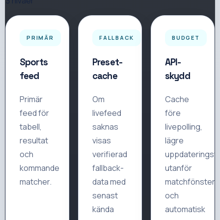
3 nivåer
PRIMÄR
FALLBACK
BUDGET
Sports
Preset-
API-
feed
cache
skydd
Primär
Om
Cache
feed för
livefeed
före
tabell,
saknas
livepolling,
resultat
visas
lägre
och
verifierad
uppdateringsf
kommande
fallback-
utanför
matcher.
data med
matchfönster
senast
och
kända
automatisk