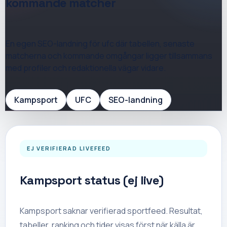
kommande matcher
En egen SEO-landning för
ufc
där tabellen, senaste
matcherna och kommande omgångar ligger tillsammans
med profiler och redaktionella vägar vidare.
Kampsport
UFC
SEO-landning
EJ VERIFIERAD LIVEFEED
Kampsport status (ej live)
Kampsport saknar verifierad sportfeed. Resultat,
tabeller, ranking och tider visas först när källa är