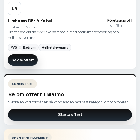
LR
Limhamn Rör & Kakel
Företagsprofil
Inom 48 h
Limhamn · Malmö
Bra för projekt där VVS ska samspela med badrumsrenovering och
helhetsleverans.
VVS
Badrum
Helhetsleverans
Be om offert
SNABBSTART
Be om offert i
Malmö
Skicka en kort förfrågan så kopplas den mot rätt kategori, ort och företag.
Starta offert
SPONSRAD PLACERING