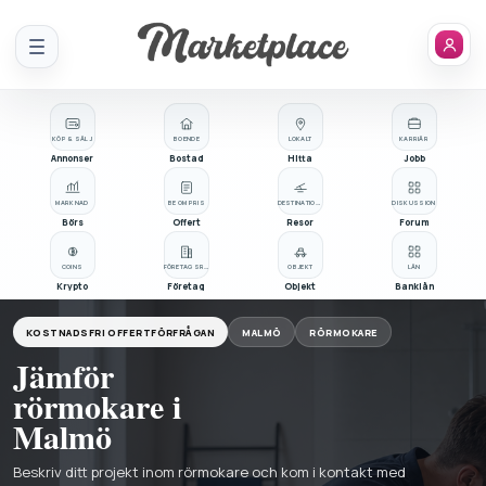
Meny
KÖP & SÄLJ
BOENDE
LOKALT
KARRIÄR
Annonser
Bostad
Hitta
Jobb
MARKNAD
BE OM PRIS
DESTINATIONER
DISKUSSION
Börs
Offert
Resor
Forum
COINS
FÖRETAGSREGISTER
OBJEKT
LÅN
Krypto
Företag
Objekt
Banklån
KOSTNADSFRI OFFERTFÖRFRÅGAN
MALMÖ
RÖRMOKARE
Jämför
rörmokare i
Malmö
Beskriv ditt projekt inom rörmokare och kom i kontakt med