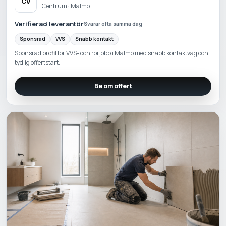
CV
Centrum · Malmö
Verifierad leverantör
Svarar ofta samma dag
Sponsrad
VVS
Snabb kontakt
Sponsrad profil för VVS- och rörjobb i Malmö med snabb kontaktväg och
tydlig offertstart.
Be om offert