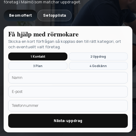
företag i Malmö som matchar uppdraget.
Be om offert
Se topplista
Få hjälp med
rörmokare
Skicka en kort förfrågan så kopplas den till rätt kategori, ort
och eventuellt valt företag.
1 Kontakt
2 Uppdrag
3 Plan
4 Godkänn
Nästa: uppdrag