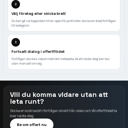
2
Välj företag eller skicka brett
Du kan gå via topplistan till en specifik profil eller skicka en bred förfrågan
till kategorin.
3
Fortsatt dialog i offertflödet
Förfrågan skickas vidare med rätt metadata så att nästa steg kan tas
utan manuell omväg.
Vill du komma vidare utan att
leta runt?
Skicka en kostnadsfri förfrågan direkt från sidan och låt offertflödet ta
över nästa steg.
Be om offert nu