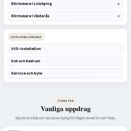
Rörmokare i Linköping
Rörmokare i Västerås
POPULÄRA UPPDRAG
VVS-installation
Kok och badrum
Service och byte
TJÄNSTER
Vanliga uppdrag
Välj ett område och skicka en tydlig förfrågan direkt till rätt flöde.