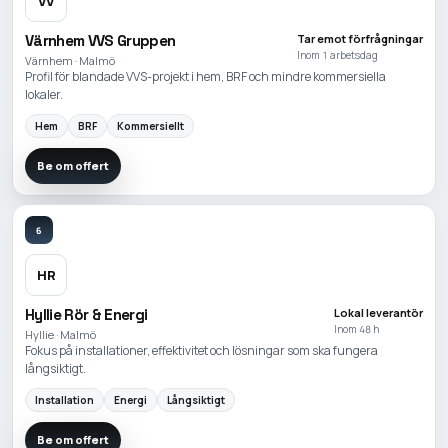
VV
Värnhem VVS Gruppen
Tar emot förfrågningar
Inom 1 arbetsdag
Värnhem · Malmö
Profil för blandade VVS-projekt i hem, BRF och mindre kommersiella
lokaler.
Hem
BRF
Kommersiellt
Be om offert
6
HR
Hyllie Rör & Energi
Lokal leverantör
Inom 48 h
Hyllie · Malmö
Fokus på installationer, effektivitet och lösningar som ska fungera
långsiktigt.
Installation
Energi
Långsiktigt
Be om offert