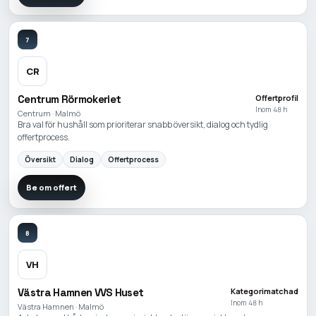
7
CR
Centrum Rörmokeriet
Offertprofil
Inom 48 h
Centrum · Malmö
Bra val för hushåll som prioriterar snabb översikt, dialog och tydlig
offertprocess.
Översikt
Dialog
Offertprocess
Be om offert
8
VH
Västra Hamnen VVS Huset
Kategorimatchad
Inom 48 h
Västra Hamnen · Malmö