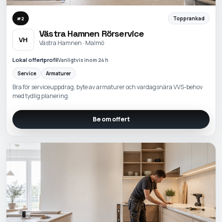
Topprankad
#
2
Västra Hamnen Rörservice
VH
Västra Hamnen · Malmö
Lokal offertprofil
Vanligtvis inom 24 h
Service
Armaturer
Bra för serviceuppdrag, byte av armaturer och vardagsnära VVS-behov
med tydlig planering.
Be om offert