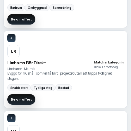
Badrum
Ombyggnad
Samordning
Be om offert
4
LR
Limhamn Rör Direkt
Matchar kategorin
Inom 1 arbetsdag
Limhamn · Malmö
Byggd för hushåll som vill få fart i projektet utan att tappa tydlighet i
stegen.
Snabb start
Tydliga steg
Bostad
Be om offert
5