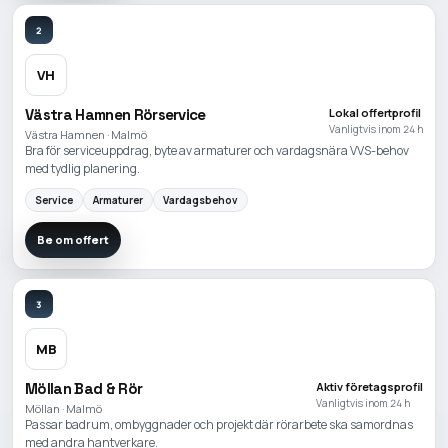
2
VH
Västra Hamnen Rörservice
Lokal offertprofil
Vanligtvis inom 24 h
Västra Hamnen · Malmö
Bra för serviceuppdrag, byte av armaturer och vardagsnära VVS-behov
med tydlig planering.
Service
Armaturer
Vardagsbehov
Be om offert
3
MB
Möllan Bad & Rör
Aktiv företagsprofil
Vanligtvis inom 24 h
Möllan · Malmö
Passar badrum, ombyggnader och projekt där rörarbete ska samordnas
med andra hantverkare.