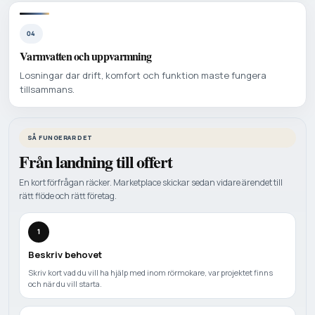
04
Varmvatten och uppvarmning
Losningar dar drift, komfort och funktion maste fungera
tillsammans.
SÅ FUNGERAR DET
Från landning till offert
En kort förfrågan räcker. Marketplace skickar sedan vidare ärendet till
rätt flöde och rätt företag.
1
Beskriv behovet
Skriv kort vad du vill ha hjälp med inom rörmokare, var projektet finns
och när du vill starta.