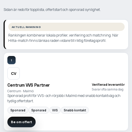
Sidan är redo för topplista, offertstart och sponsrad synlighet.
AKTUELL RANKNING
Rankingen kombinerar lokala profiler, verifiering och matchning. När
Hitta-match finns länkas raden vidare till riktig företagsprofil.
1
CV
Centrum VVS Partner
Verifierad leverantör
Svarar ofta samma dag
Centrum · Malmö
Sponsrad profil för VVS- och rörjobb i Malmö med snabb kontaktväg och
tydlig offertstart.
Sponsrad
Sponsrad
VVS
Snabb kontakt
Be om offert