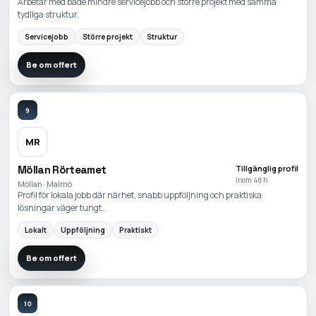
Arbetar med både mindre servicejobb och större projekt med samma
tydliga struktur.
Servicejobb
Större projekt
Struktur
Be om offert
9
MR
Möllan Rörteamet
Tillgänglig profil
Inom 48 h
Möllan · Malmö
Profil för lokala jobb där närhet, snabb uppföljning och praktiska
lösningar väger tungt.
Lokalt
Uppföljning
Praktiskt
Be om offert
10