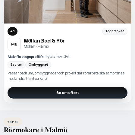
Topprankad
#
3
Möllan Bad & Rör
MB
Möllan · Malmö
Aktiv företagsprofil
Vanligtvis inom 24 h
Badrum
Ombyggnad
Passar badrum, ombyggnader och projekt där rörarbete ska samordnas
med andra hantverkare.
Be om offert
TOP 10
Rörmokare i Malmö