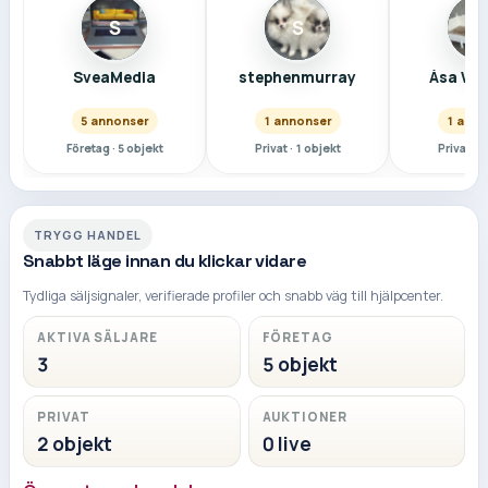
S
S
Å
SveaMedia
stephenmurray
Åsa We
5 annonser
1 annonser
1 anno
Företag
·
5
objekt
Privat
·
1
objekt
Privat
·
1
TRYGG HANDEL
Snabbt läge innan du klickar vidare
Tydliga säljsignaler, verifierade profiler och snabb väg till hjälpcenter.
AKTIVA SÄLJARE
FÖRETAG
3
5 objekt
PRIVAT
AUKTIONER
2 objekt
0 live