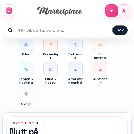
+
Sök
Köp och sälj på Marketplace.se
Bilar
Personlig
Elektroni
För
t
k
hemmet
Fordon &
Fritid &
Affärsver
Auktione
maskiner
hobby
ksamhet
r
Övrigt
NYTT JUST NU
Nytt på