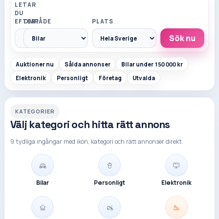
LETAR
DU
EFTER?
OMRÅDE
PLATS
Sök nu
Auktioner nu
Sålda annonser
Bilar under 150 000 kr
Elektronik
Personligt
Företag
Utvalda
KATEGORIER
Välj kategori och hitta rätt annons
9 tydliga ingångar med ikon, kategori och rätt annonser direkt.
Bilar
Personligt
Elektronik