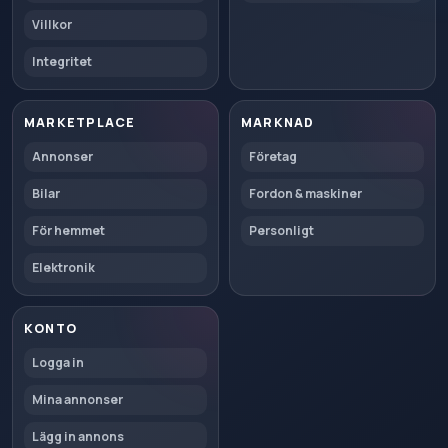
Villkor
Integritet
MARKETPLACE
MARKNAD
Annonser
Företag
Bilar
Fordon & maskiner
För hemmet
Personligt
Elektronik
KONTO
Logga in
Mina annonser
Lägg in annons