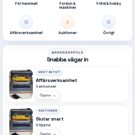
För hemmet
Fordon &
Fritid & hobby
maskiner
Affärsverksamhet
Auktioner
Övrigt
MARKNADSPULS
Snabba vägar in
MEST AKTIVT
Affärsverksamhet
5 annonser
Öppna
AUKTIONER
Slutar snart
0 öppna
Öppna