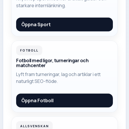
starkare internlänkning.
Öppna
Sport
FOTBOLL
Fotboll med ligor, turneringar och
matchcenter
Lyft fram turneringar, lag och artiklar i ett
naturligt SEO-flöde.
Öppna
Fotboll
ALLSVENSKAN