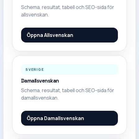
Schema, resultat, tabell och SEO-sida för
allsvenskan
.
Öppna
Allsvenskan
SVERIGE
Damallsvenskan
Schema, resultat, tabell och SEO-sida för
damallsvenskan
.
Öppna
Damallsvenskan