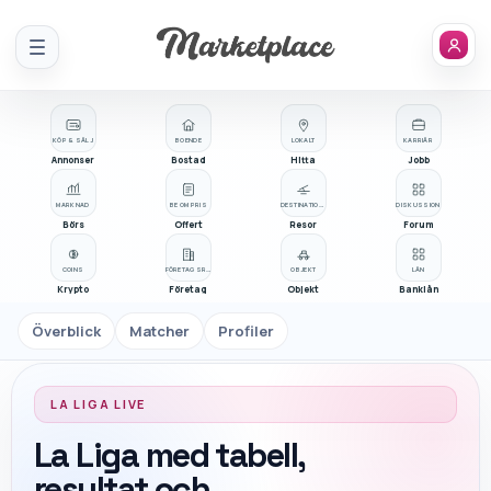
Meny
KÖP & SÄLJ
BOENDE
LOKALT
KARRIÄR
Annonser
Bostad
Hitta
Jobb
MARKNAD
BE OM PRIS
DESTINATIONER
DISKUSSION
Börs
Offert
Resor
Forum
COINS
FÖRETAGSREGISTER
OBJEKT
LÅN
Krypto
Företag
Objekt
Banklån
Överblick
Matcher
Profiler
LA LIGA
LIVE
La Liga
med tabell,
resultat och