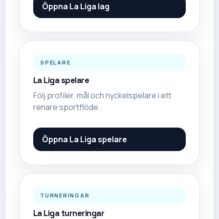
Öppna
La Liga lag
SPELARE
La Liga spelare
Följ profiler, mål och nyckelspelare i ett
renare sportflöde.
Öppna
La Liga spelare
TURNERINGAR
La Liga turneringar