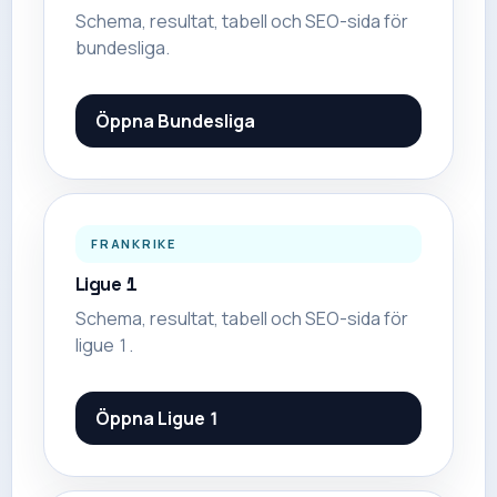
Schema, resultat, tabell och SEO-sida för
bundesliga
.
Öppna
Bundesliga
FRANKRIKE
Ligue 1
Schema, resultat, tabell och SEO-sida för
ligue 1
.
Öppna
Ligue 1