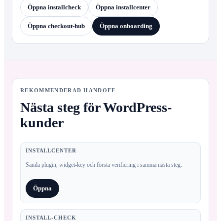
Öppna installcheck
Öppna installcenter
Öppna checkout-hub
Öppna onboarding
REKOMMENDERAD HANDOFF
Nästa steg för WordPress-
kunder
INSTALLCENTER
Samla plugin, widget-key och första verifiering i samma nästa steg.
Öppna
INSTALL-CHECK