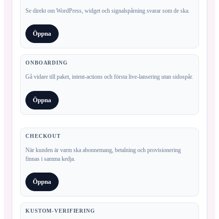
Se direkt om WordPress, widget och signalspårning svarar som de ska.
Öppna
ONBOARDING
Gå vidare till paket, intent-actions och första live-lansering utan sidospår.
Öppna
CHECKOUT
När kunden är varm ska abonnemang, betalning och provisionering
finnas i samma kedja.
Öppna
KUSTOM-VERIFIERING