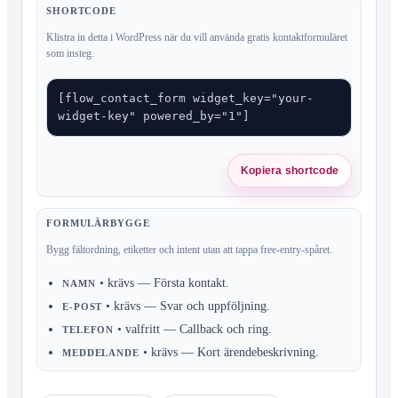
SHORTCODE
Klistra in detta i WordPress när du vill använda gratis kontaktformuläret
som insteg.
[flow_contact_form widget_key="your-
widget-key" powered_by="1"]
Kopiera shortcode
FORMULÄRBYGGE
Bygg fältordning, etiketter och intent utan att tappa free-entry-spåret.
• krävs
—
Första kontakt.
NAMN
• krävs
—
Svar och uppföljning.
E-POST
• valfritt
—
Callback och ring.
TELEFON
• krävs
—
Kort ärendebeskrivning.
MEDDELANDE