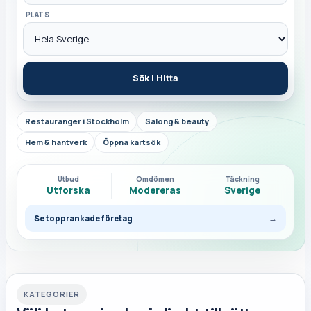
PLATS
Sök i Hitta
Restauranger i Stockholm
Salong & beauty
Hem & hantverk
Öppna kartsök
Utbud
Omdömen
Täckning
Utforska
Modereras
Sverige
Se topprankade företag
→
KATEGORIER