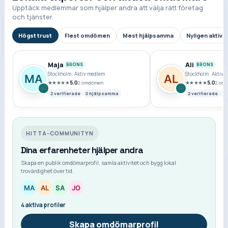
Upptäck medlemmar som hjälper andra att välja rätt företag
och tjänster.
Högst trust
Flest omdömen
Mest hjälpsamma
Nyligen aktiva
Maja
Ali
BRONS
BRONS
Stockholm
·
Aktiv medlem
Stockholm
·
Aktiv 
★★★★★
5.0
★★★★★
5.0
2
omdömen
2
omd
64
64
2
verifierade
0
hjälpsamma
2
verifierade
0
HITTA-COMMUNITYN
Dina erfarenheter hjälper andra
Skapa en publik omdömarprofil, samla aktivitet och bygg lokal
trovärdighet över tid.
4
aktiva profiler
Skapa omdömarprofil