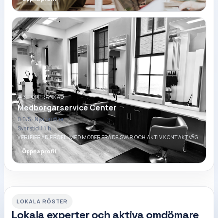
#3 TOPPRANKAD
Medborgarservice Center
0.0
/5 ·
Nya profiler
Svarstid 11 h
VERIFIERAD PROFIL MED MODERERADE SVAR OCH AKTIV KONTAKTVÄG
Öppna profil
LOKALA RÖSTER
Lokala experter och aktiva omdömare