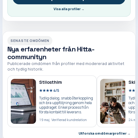
Visa alla profiler
→
SENASTE OMDÖMEN
Nya erfarenheter från Hitta-
communityn
Publicerade omdömen från profiler med modererad aktivitet
och tydlig historik.
Stilosthlm
Skil
★★★★ 4/5
★★★
Tydlig dialog, snabb återkoppling
Tydli
och bra uppföljning genom hela
och b
uppdraget. Enkel process från
uppdr
första kontakt till leverans.
första
19 maj
·
Verifierad kundrelation
24 ma
Utforska omdömarprofiler
→