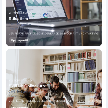
#1 TOPPRANKAD
Stilosthlm
0.0
/5 ·
Nya profiler
Svarstid 11 h
VERIFIERAD PROFIL MED MODERERADE SVAR OCH AKTIV KONTAKTVÄG
Öppna profil
#2 TOPPRANKAD
SkillHub Onlinekurs
0.0
/5 ·
Nya profiler
Svarstid 11 h
VERIFIERAD PROFIL MED MODERERADE SVAR OCH AKTIV KONTAKTVÄG
Öppna profil