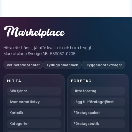
Hitta rätt tjänst, jämför kvalitet och boka tryggt.
Marketplace Sverige AB · 559052-0705
Verifierade profiler
Tydliga omdömen
Trygga kontaktvägar
HITTA
FÖRETAG
Sök tjänst
Hitta företag
Avancerad listvy
Lägg till företag/tjänst
Kartsök
Företagspaket
Kategorier
Företagsbutik