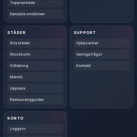
Topprankade
Senaste omdömen
STÄDER
SUPPORT
Alla städer
Hjälpcenter
Stockholm
Vanliga frågor
Göteborg
Kontakt
Malmö
Uppsala
Restaurangguider
KONTO
Logga in