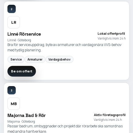
2
LR
Linné Rörservice
Lokal offertprofil
Vanligtvis inom 24 h
Linné · Göteborg
Bra för serviceuppdrag, byte av armaturer och vardagsnära VVS-behov
med tydlig planering.
Service
Armaturer
Vardagsbehov
Be om offert
3
MB
Majorna Bad & Rör
Aktiv företagsprofil
Vanligtvis inom 24 h
Majorna · Göteborg
Passar badrum, ombyggnader och projekt där rörarbete ska samordnas
med andra hantverkare.