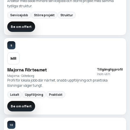
Arbetar med både mindre servicejobb och större projekt med samma
tydliga struktur.
Servicejobb
Större projekt
Struktur
Be om offert
9
MR
Majorna Rörteamet
Tillgänglig profil
Inom 48 h
Majorna · Göteborg
Profil för lokala jobb där närhet, snabb uppföljning och praktiska
lösningar väger tungt.
Lokalt
Uppföljning
Praktiskt
Be om offert
10