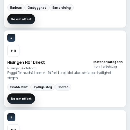
Badrum
Ombyggnad
Samordning
Be om offert
4
HR
Hisingen Rör Direkt
Matchar kategorin
Inom 1 arbetsdag
Hisingen · Göteborg
Byggd för hushåll som vill få fart i projektet utan att tappa tydlighet i
stegen.
Snabb start
Tydliga steg
Bostad
Be om offert
5