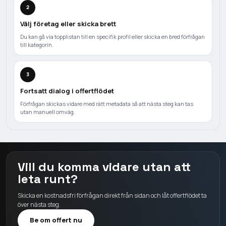
2
Välj företag eller skicka brett
Du kan gå via topplistan till en specifik profil eller skicka en bred förfrågan
till kategorin.
3
Fortsatt dialog i offertflödet
Förfrågan skickas vidare med rätt metadata så att nästa steg kan tas
utan manuell omväg.
Vill du komma vidare utan att
leta runt?
Skicka en kostnadsfri förfrågan direkt från sidan och låt offertflödet ta
över nästa steg.
Be om offert nu