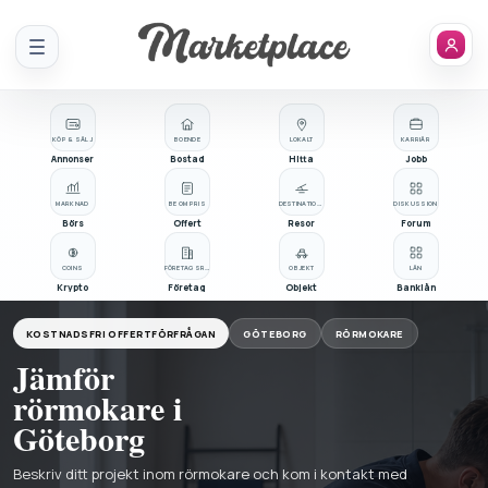
Meny
KÖP & SÄLJ
BOENDE
LOKALT
KARRIÄR
Annonser
Bostad
Hitta
Jobb
MARKNAD
BE OM PRIS
DESTINATIONER
DISKUSSION
Börs
Offert
Resor
Forum
COINS
FÖRETAGSREGISTER
OBJEKT
LÅN
Krypto
Företag
Objekt
Banklån
KOSTNADSFRI OFFERTFÖRFRÅGAN
GÖTEBORG
RÖRMOKARE
Jämför
rörmokare i
Göteborg
Beskriv ditt projekt inom rörmokare och kom i kontakt med