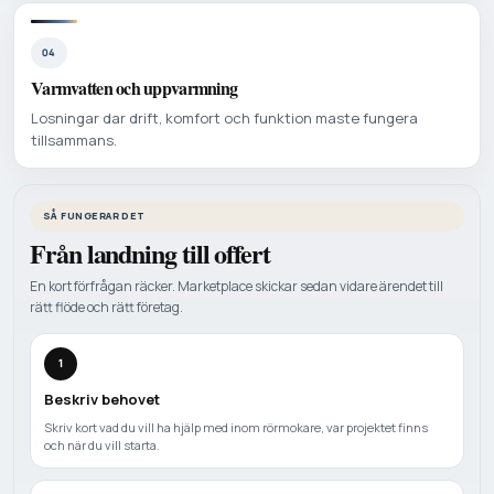
04
Varmvatten och uppvarmning
Losningar dar drift, komfort och funktion maste fungera
tillsammans.
SÅ FUNGERAR DET
Från landning till offert
En kort förfrågan räcker. Marketplace skickar sedan vidare ärendet till
rätt flöde och rätt företag.
1
Beskriv behovet
Skriv kort vad du vill ha hjälp med inom rörmokare, var projektet finns
och när du vill starta.