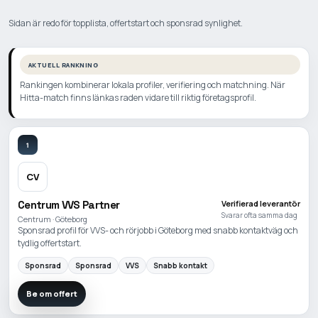
Sidan är redo för topplista, offertstart och sponsrad synlighet.
AKTUELL RANKNING
Rankingen kombinerar lokala profiler, verifiering och matchning. När
Hitta-match finns länkas raden vidare till riktig företagsprofil.
1
CV
Centrum VVS Partner
Verifierad leverantör
Svarar ofta samma dag
Centrum · Göteborg
Sponsrad profil för VVS- och rörjobb i Göteborg med snabb kontaktväg och
tydlig offertstart.
Sponsrad
Sponsrad
VVS
Snabb kontakt
Be om offert