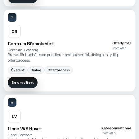
7
CR
Centrum Rörmokeriet
Offertprofil
Inom 48 h
Centrum · Göteborg
Bra val för hushåll som prioriterar snabb översikt, dialog och tydlig
offertprocess.
Översikt
Dialog
Offertprocess
Be om offert
8
LV
Linné VVS Huset
Kategorimatchad
Inom 48 h
Linné · Göteborg