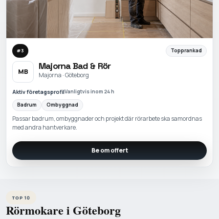
Topprankad
#
3
Majorna Bad & Rör
MB
Majorna · Göteborg
Aktiv företagsprofil
Vanligtvis inom 24 h
Badrum
Ombyggnad
Passar badrum, ombyggnader och projekt där rörarbete ska samordnas
med andra hantverkare.
Be om offert
TOP 10
Rörmokare i Göteborg