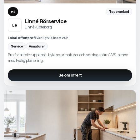
Topprankad
#
2
Linné Rörservice
LR
Linné · Göteborg
Lokal offertprofil
Vanligtvis inom 24 h
Service
Armaturer
Bra för serviceuppdrag, byte av armaturer och vardagsnära VVS-behov
med tydlig planering.
Be om offert