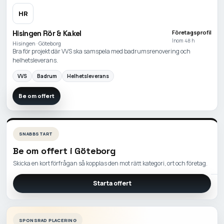
HR
Hisingen Rör & Kakel
Företagsprofil
Inom 48 h
Hisingen · Göteborg
Bra för projekt där VVS ska samspela med badrumsrenovering och
helhetsleverans.
VVS
Badrum
Helhetsleverans
Be om offert
SNABBSTART
Be om offert i
Göteborg
Skicka en kort förfrågan så kopplas den mot rätt kategori, ort och företag.
Starta offert
SPONSRAD PLACERING