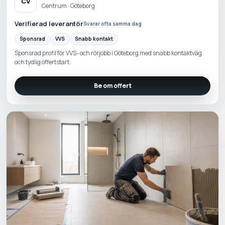
CV
Centrum · Göteborg
Verifierad leverantör
Svarar ofta samma dag
Sponsrad
VVS
Snabb kontakt
Sponsrad profil för VVS- och rörjobb i Göteborg med snabb kontaktväg
och tydlig offertstart.
Be om offert