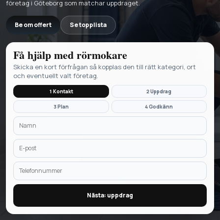
företag i Göteborg som matchar uppdraget.
Be om offert
Se topplista
Få hjälp med
rörmokare
Skicka en kort förfrågan så kopplas den till rätt kategori, ort
och eventuellt valt företag.
1 Kontakt
2 Uppdrag
3 Plan
4 Godkänn
Nästa: uppdrag