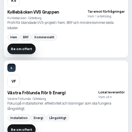
KV
Kvillebäcken VVS Gruppen
Tar emot förfrågningar
Inom 1 arbetsdag
Kvillebäcken · Göteborg
Profil för blandade VVS-projekt i hem, BRF och mindre kommersiella
lokaler.
Hem
BRF
Kommersiellt
Be om offert
6
VF
Västra Frölunda Rör & Energi
Lokal leverantör
Inom 48 h
Västra Frölunda · Göteborg
Fokus på installationer, effektivitet och lösningar som ska fungera
långsiktigt.
Installation
Energi
Långsiktigt
Be om offert