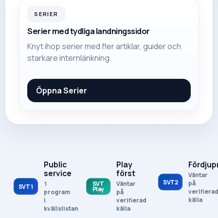
SERIER
Serier med tydliga landningssidor
Knyt ihop serier med fler artiklar, guider och
starkare internlänkning.
Öppna
Serier
Public
Play
Fördjup
service
först
Väntar
SVT2
på
1
Väntar
SVT
SVT1
Play
verifiera
program
på
källa
i
verifierad
kvällslistan
källa