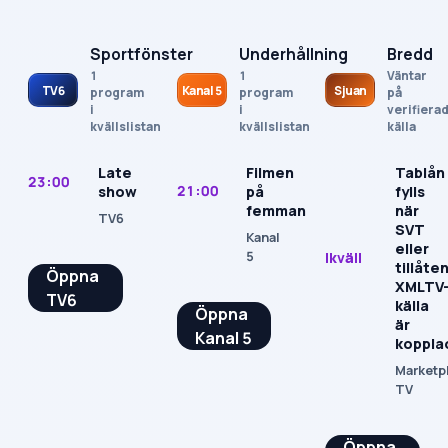
Sportfönster
Underhållning
Bredd
1
1
Väntar
TV6
Kanal 5
Sjuan
program
program
på
i
i
verifiera
kvällslistan
kvällslistan
källa
Late
Filmen
Tablån
23:00
21:00
show
på
fylls
femman
när
TV6
SVT
Kanal
eller
5
Ikväll
tillåte
Öppna
XMLTV
TV6
källa
Öppna
är
Kanal 5
koppla
Marketp
TV
Öppna