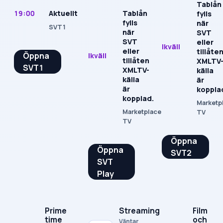
Tablån
19:00
Tablån
Aktuellt
fylls
fylls
när
SVT1
när
SVT
SVT
eller
Ikväll
eller
tillåte
Öppna
Ikväll
tillåten
XMLTV
SVT1
XMLTV-
källa
källa
är
är
koppla
kopplad.
Marketp
Marketplace
TV
TV
Öppna
Öppna
SVT2
SVT
Play
Prime
Streaming
Film
time
och
Väntar