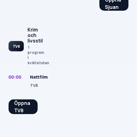
Sjuan
Krim
och
livsstil
TV8
1
program
i
kvällslistan
00:00
Nattfilm
TV8
Öppna
TV8