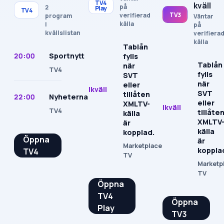
TV4
kväll
på
2
Play
TV4
TV3
verifierad
program
Väntar
källa
i
på
kvällslistan
verifiera
källa
Tablån
20:00
Sportnytt
fylls
Tablån
när
TV4
fylls
SVT
när
eller
Ikväll
SVT
tillåten
22:00
Nyheterna
eller
XMLTV-
Ikväll
TV4
tillåte
källa
XMLTV
är
källa
kopplad.
Öppna
är
Marketplace
koppla
TV4
TV
Marketp
TV
Öppna
TV4
Öppna
Play
TV3