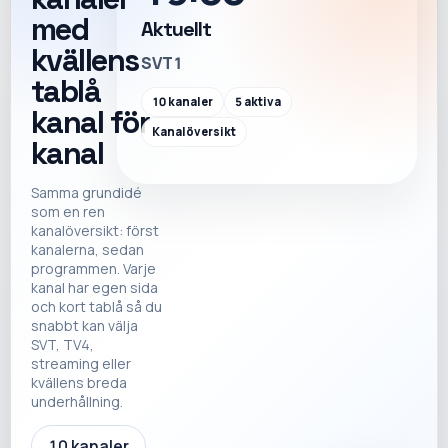
med
Aktuellt
kvällens
SVT1
tablå
10
kanaler
5
aktiva
kanal för
Kanalöversikt
kanal
Samma grundidé
som en ren
kanalöversikt: först
kanalerna, sedan
programmen. Varje
kanal har egen sida
och kort tablå så du
snabbt kan välja
SVT, TV4,
streaming eller
kvällens breda
underhållning.
10
kanaler