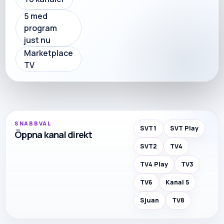
5
med
program
just nu
Marketplace
TV
SNABBVAL
SVT1
SVT Play
Öppna kanal direkt
SVT2
TV4
TV4 Play
TV3
TV6
Kanal 5
Sjuan
TV8