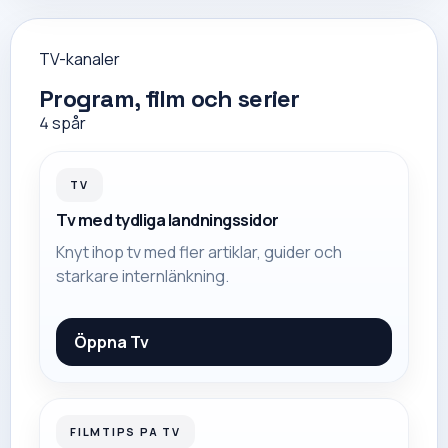
TV-kanaler
Program, film och serier
4
spår
TV
Tv med tydliga landningssidor
Knyt ihop tv med fler artiklar, guider och
starkare internlänkning.
Öppna
Tv
FILMTIPS PA TV