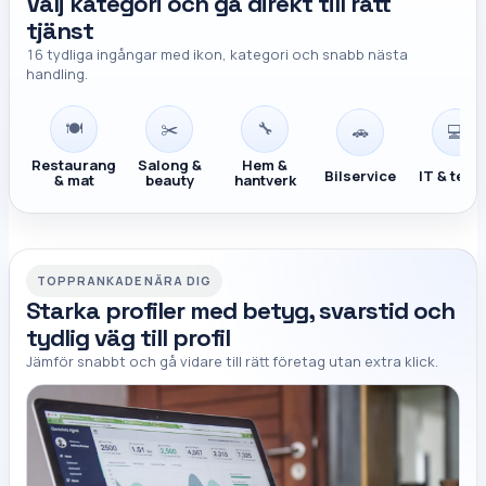
Välj kategori och gå direkt till rätt
tjänst
16 tydliga ingångar med ikon, kategori och snabb nästa
handling.
🍽️
✂️
🔧
🚗
💻
Restaurang
Salong &
Hem &
Bilservice
IT & tekn
& mat
beauty
hantverk
TOPPRANKADE NÄRA DIG
Starka profiler med betyg, svarstid och
tydlig väg till profil
Jämför snabbt och gå vidare till rätt företag utan extra klick.