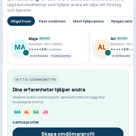
Upptäck medlemmar som hjälper andra att välja rätt företag
och tjänster.
Högst trust
Flest omdömen
Mest hjälpsamma
Nyligen aktiva
Maja
Ali
BRONS
BRONS
Stockholm
·
Aktiv medlem
Stockholm
·
Aktiv 
★★★★★
5.0
★★★★★
5.0
2
omdömen
2
omd
64
64
2
verifierade
0
hjälpsamma
2
verifierade
0
HITTA-COMMUNITYN
Dina erfarenheter hjälper andra
Skapa en publik omdömarprofil, samla aktivitet och bygg lokal
trovärdighet över tid.
4
aktiva profiler
Skapa omdömarprofil