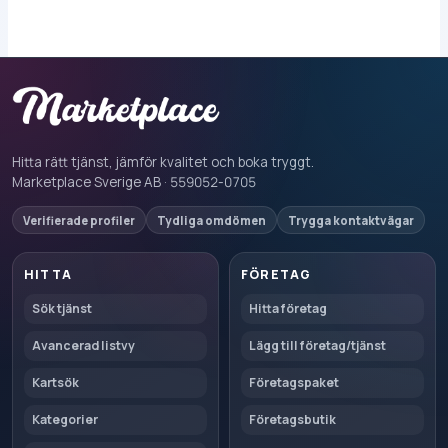
Hitta rätt tjänst, jämför kvalitet och boka tryggt.
Marketplace Sverige AB · 559052-0705
Verifierade profiler
Tydliga omdömen
Trygga kontaktvägar
HITTA
FÖRETAG
Sök tjänst
Hitta företag
Avancerad listvy
Lägg till företag/tjänst
Kartsök
Företagspaket
Kategorier
Företagsbutik