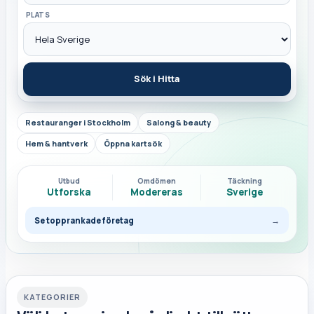
PLATS
Sök i Hitta
Restauranger i Stockholm
Salong & beauty
Hem & hantverk
Öppna kartsök
Utbud
Omdömen
Täckning
Utforska
Modereras
Sverige
Se topprankade företag
→
KATEGORIER