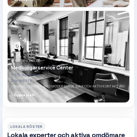
#3 TOPPRANKAD
Medborgarservice Center
0.0
/5 ·
Nya profiler
Svarstid 11 h
VERIFIERAD PROFIL MED MODERERADE SVAR OCH AKTIV KONTAKTVÄG
Öppna profil
LOKALA RÖSTER
Lokala experter och aktiva omdömare