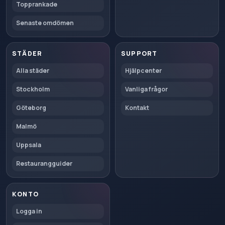
Topprankade
Senaste omdömen
STÄDER
SUPPORT
Alla städer
Hjälpcenter
Stockholm
Vanliga frågor
Göteborg
Kontakt
Malmö
Uppsala
Restaurangguider
KONTO
Logga in