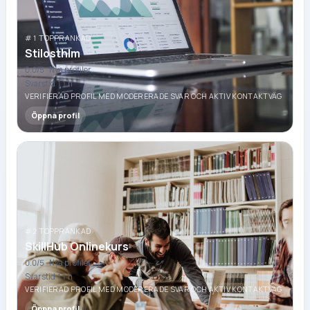
#1 TOPPRANKAD
Stilosthlm
0.0
/5 ·
Nya profiler
Svarstid 11 h
VERIFIERAD PROFIL MED MODERERADE SVAR OCH AKTIV KONTAKTVÄG
Öppna profil
#2 TOPPRANKAD
SkillHub Onlinekurs
0.0
/5 ·
Nya profiler
Svarstid 11 h
VERIFIERAD PROFIL MED MODERERADE SVAR OCH AKTIV KONTAKTVÄG
Öppna profil