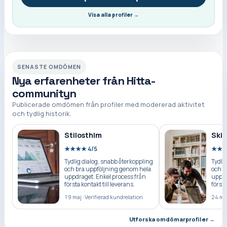
Visa alla profiler
→
SENASTE OMDÖMEN
Nya erfarenheter från Hitta-
communityn
Publicerade omdömen från profiler med modererad aktivitet
och tydlig historik.
Stilosthlm
Skil
★★★★ 4/5
★★★
Tydlig dialog, snabb återkoppling
Tydli
och bra uppföljning genom hela
och b
uppdraget. Enkel process från
uppdr
första kontakt till leverans.
första
19 maj
·
Verifierad kundrelation
24 ma
Utforska omdömarprofiler
→