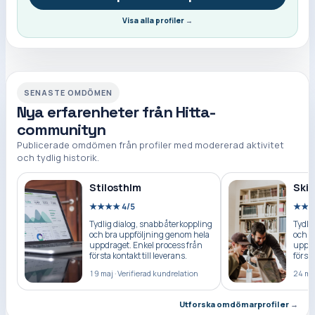
Visa alla profiler
→
SENASTE OMDÖMEN
Nya erfarenheter från Hitta-
communityn
Publicerade omdömen från profiler med modererad aktivitet
och tydlig historik.
Stilosthlm
Skil
★★★★ 4/5
★★★
Tydlig dialog, snabb återkoppling
Tydli
och bra uppföljning genom hela
och b
uppdraget. Enkel process från
uppdr
första kontakt till leverans.
första
19 maj
·
Verifierad kundrelation
24 ma
Utforska omdömarprofiler
→