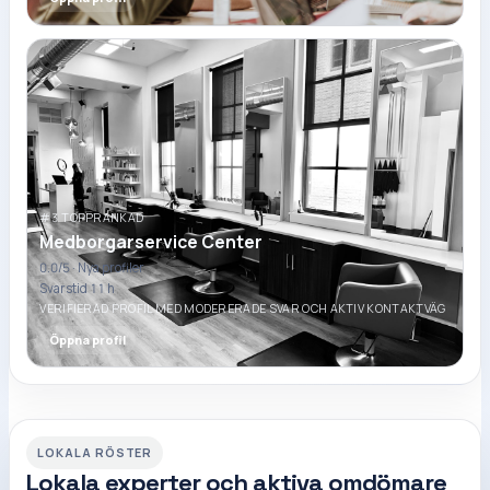
#3 TOPPRANKAD
Medborgarservice Center
0.0
/5 ·
Nya profiler
Svarstid 11 h
VERIFIERAD PROFIL MED MODERERADE SVAR OCH AKTIV KONTAKTVÄG
Öppna profil
LOKALA RÖSTER
Lokala experter och aktiva omdömare