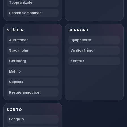
Topprankade
Senaste omdömen
STÄDER
SUPPORT
Alla städer
Hjälpcenter
Stockholm
Vanliga frågor
Göteborg
Kontakt
Malmö
Uppsala
Restaurangguider
KONTO
Logga in