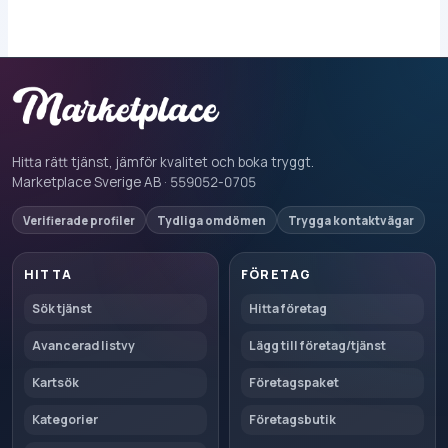
Hitta rätt tjänst, jämför kvalitet och boka tryggt.
Marketplace Sverige AB · 559052-0705
Verifierade profiler
Tydliga omdömen
Trygga kontaktvägar
HITTA
FÖRETAG
Sök tjänst
Hitta företag
Avancerad listvy
Lägg till företag/tjänst
Kartsök
Företagspaket
Kategorier
Företagsbutik