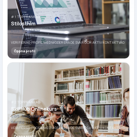
#1 TOPPRANKAD
Stilosthlm
0.0
/5 ·
Nya profiler
Svarstid 11 h
VERIFIERAD PROFIL MED MODERERADE SVAR OCH AKTIV KONTAKTVÄG
Öppna profil
#2 TOPPRANKAD
SkillHub Onlinekurs
0.0
/5 ·
Nya profiler
Svarstid 11 h
VERIFIERAD PROFIL MED MODERERADE SVAR OCH AKTIV KONTAKTVÄG
Öppna profil