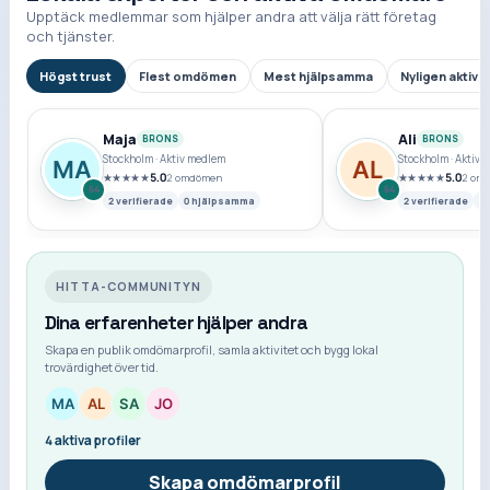
Upptäck medlemmar som hjälper andra att välja rätt företag
och tjänster.
Högst trust
Flest omdömen
Mest hjälpsamma
Nyligen aktiva
Maja
Ali
BRONS
BRONS
Stockholm
·
Aktiv medlem
Stockholm
·
Aktiv 
★★★★★
5.0
★★★★★
5.0
2
omdömen
2
omd
64
64
2
verifierade
0
hjälpsamma
2
verifierade
0
HITTA-COMMUNITYN
Dina erfarenheter hjälper andra
Skapa en publik omdömarprofil, samla aktivitet och bygg lokal
trovärdighet över tid.
4
aktiva profiler
Skapa omdömarprofil