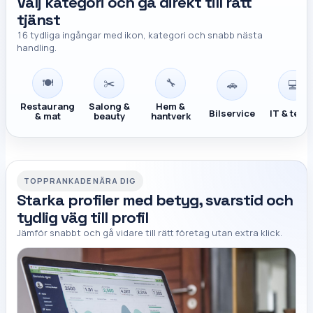
Välj kategori och gå direkt till rätt
tjänst
16 tydliga ingångar med ikon, kategori och snabb nästa
handling.
🍽️
✂️
🔧
🚗
💻
Restaurang
Salong &
Hem &
Bilservice
IT & tekn
& mat
beauty
hantverk
TOPPRANKADE NÄRA DIG
Starka profiler med betyg, svarstid och
tydlig väg till profil
Jämför snabbt och gå vidare till rätt företag utan extra klick.