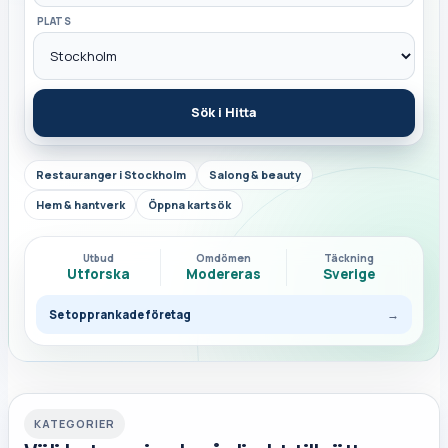
PLATS
Sök i Hitta
Restauranger i Stockholm
Salong & beauty
Hem & hantverk
Öppna kartsök
Utbud
Omdömen
Täckning
Utforska
Modereras
Sverige
Se topprankade företag
→
KATEGORIER