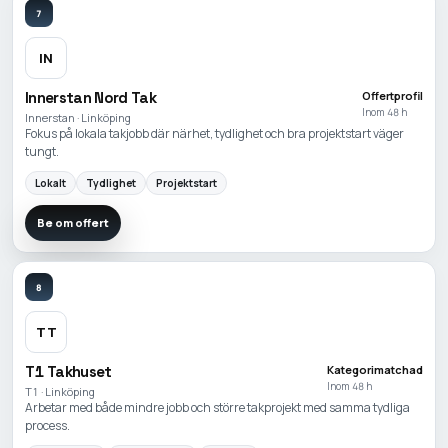
7
IN
Innerstan Nord Tak
Offertprofil
Inom 48 h
Innerstan · Linköping
Fokus på lokala takjobb där närhet, tydlighet och bra projektstart väger
tungt.
Lokalt
Tydlighet
Projektstart
Be om offert
8
TT
T1 Takhuset
Kategorimatchad
Inom 48 h
T1 · Linköping
Arbetar med både mindre jobb och större takprojekt med samma tydliga
process.