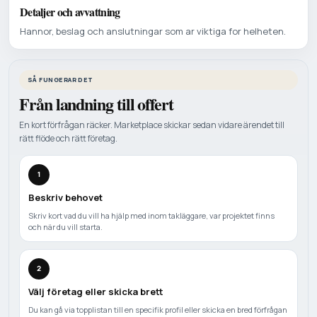
Detaljer och avvattning
Hannor, beslag och anslutningar som ar viktiga for helheten.
SÅ FUNGERAR DET
Från landning till offert
En kort förfrågan räcker. Marketplace skickar sedan vidare ärendet till
rätt flöde och rätt företag.
1
Beskriv behovet
Skriv kort vad du vill ha hjälp med inom takläggare, var projektet finns
och när du vill starta.
2
Välj företag eller skicka brett
Du kan gå via topplistan till en specifik profil eller skicka en bred förfrågan