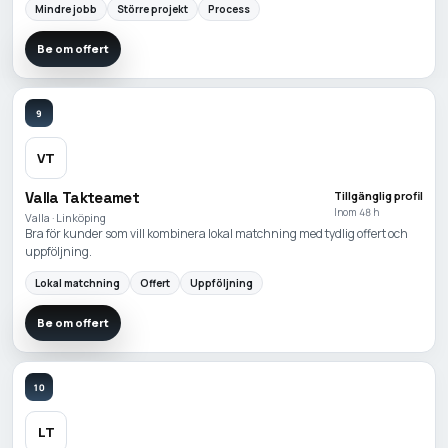
Mindre jobb
Större projekt
Process
Be om offert
9
VT
Valla Takteamet
Tillgänglig profil
Inom 48 h
Valla · Linköping
Bra för kunder som vill kombinera lokal matchning med tydlig offert och
uppföljning.
Lokal matchning
Offert
Uppföljning
Be om offert
10
LT