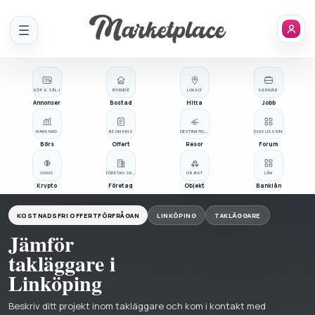
Meny
KÖP & SÄLJ
BOENDE
LOKALT
KARRIÄR
Annonser
Bostad
Hitta
Jobb
MARKNAD
BE OM PRIS
DESTINATIONER
DISKUSSION
Börs
Offert
Resor
Forum
COINS
FÖRETAGSREGISTER
OBJEKT
LÅN
Krypto
Företag
Objekt
Banklån
KOSTNADSFRI OFFERTFÖRFRÅGAN
LINKÖPING
TAKLÄGGARE
Jämför
takläggare i
Linköping
Beskriv ditt projekt inom takläggare och kom i kontakt med