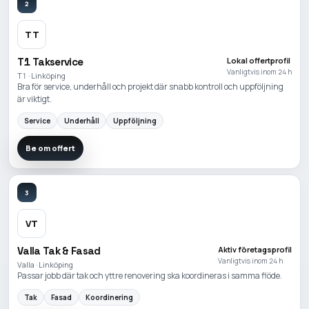
2
TT
T1 Takservice
Lokal offertprofil
Vanligtvis inom 24 h
T1 · Linköping
Bra för service, underhåll och projekt där snabb kontroll och uppföljning
är viktigt.
Service
Underhåll
Uppföljning
Be om offert
3
VT
Valla Tak & Fasad
Aktiv företagsprofil
Vanligtvis inom 24 h
Valla · Linköping
Passar jobb där tak och yttre renovering ska koordineras i samma flöde.
Tak
Fasad
Koordinering