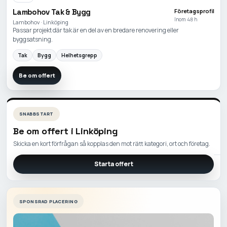
Lambohov Tak & Bygg
Företagsprofil
Inom 48 h
Lambohov · Linköping
Passar projekt där tak är en del av en bredare renovering eller
byggsatsning.
Tak
Bygg
Helhetsgrepp
Be om offert
SNABBSTART
Be om offert i
Linköping
Skicka en kort förfrågan så kopplas den mot rätt kategori, ort och företag.
Starta offert
SPONSRAD PLACERING