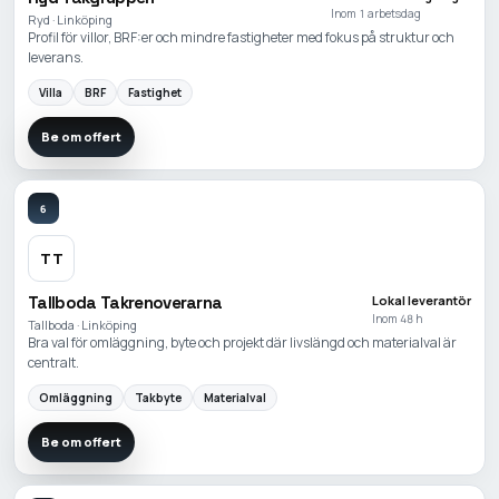
Inom 1 arbetsdag
Ryd · Linköping
Profil för villor, BRF:er och mindre fastigheter med fokus på struktur och
leverans.
Villa
BRF
Fastighet
Be om offert
6
TT
Tallboda Takrenoverarna
Lokal leverantör
Inom 48 h
Tallboda · Linköping
Bra val för omläggning, byte och projekt där livslängd och materialval är
centralt.
Omläggning
Takbyte
Materialval
Be om offert