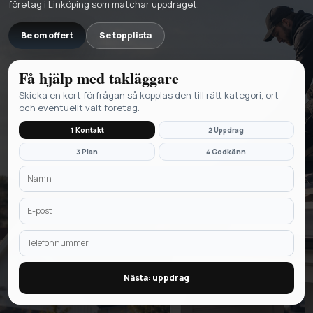
företag i Linköping som matchar uppdraget.
Be om offert
Se topplista
Få hjälp med
takläggare
Skicka en kort förfrågan så kopplas den till rätt kategori, ort
och eventuellt valt företag.
1 Kontakt
2 Uppdrag
3 Plan
4 Godkänn
Nästa: uppdrag