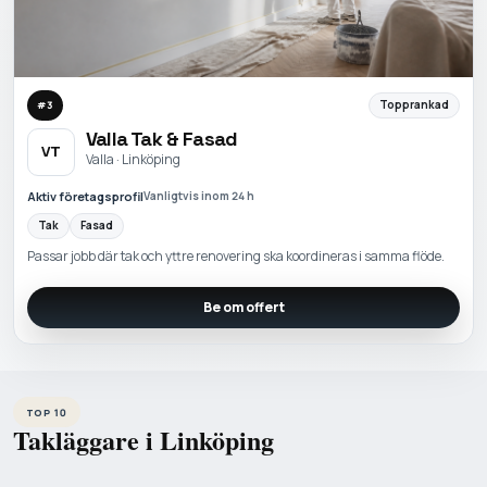
Topprankad
#
3
Valla Tak & Fasad
VT
Valla · Linköping
Aktiv företagsprofil
Vanligtvis inom 24 h
Tak
Fasad
Passar jobb där tak och yttre renovering ska koordineras i samma flöde.
Be om offert
TOP 10
Takläggare i Linköping