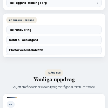
Takläggare i Helsingborg
POPULÄRA UPPDRAG
Takrenovering
Kontroll och atgard
Plattak och lutande tak
TJÄNSTER
Vanliga uppdrag
Välj ett område och skicka en tydlig förfrågan direkt till rätt flöde.
01