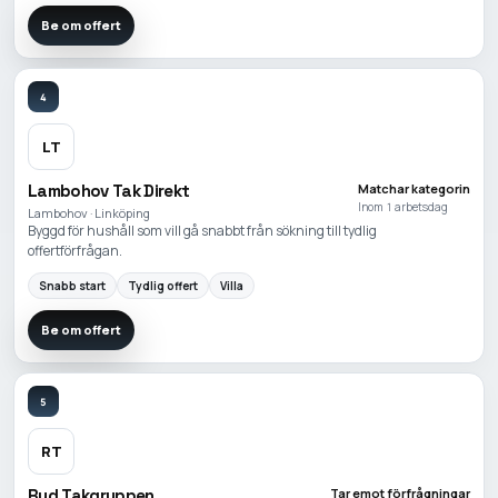
Be om offert
4
LT
Lambohov Tak Direkt
Matchar kategorin
Inom 1 arbetsdag
Lambohov · Linköping
Byggd för hushåll som vill gå snabbt från sökning till tydlig
offertförfrågan.
Snabb start
Tydlig offert
Villa
Be om offert
5
RT
Ryd Takgruppen
Tar emot förfrågningar