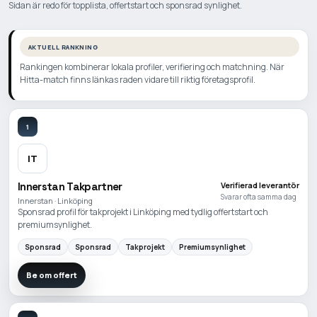
Sidan är redo för topplista, offertstart och sponsrad synlighet.
AKTUELL RANKNING
Rankingen kombinerar lokala profiler, verifiering och matchning. När
Hitta-match finns länkas raden vidare till riktig företagsprofil.
1
IT
Innerstan Takpartner
Verifierad leverantör
Svarar ofta samma dag
Innerstan · Linköping
Sponsrad profil för takprojekt i Linköping med tydlig offertstart och
premiumsynlighet.
Sponsrad
Sponsrad
Takprojekt
Premiumsynlighet
Be om offert