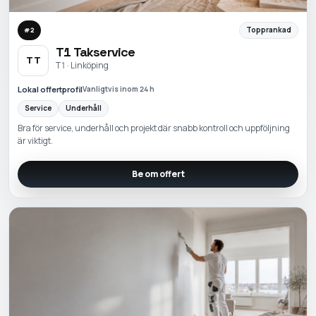
Topprankad
#
2
T1 Takservice
TT
T1 · Linköping
Lokal offertprofil
Vanligtvis inom 24 h
Service
Underhåll
Bra för service, underhåll och projekt där snabb kontroll och uppföljning
är viktigt.
Be om offert