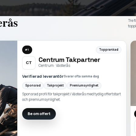
erås
Tre f
toppl
Topprankad
#
1
Centrum Takpartner
CT
Centrum · Västerås
Verifierad leverantör
Svarar ofta samma dag
Sponsrad
Takprojekt
Premiumsynlighet
Sponsrad profil för takprojekt i Västerås med tydlig offertstart
och premiumsynlighet.
Be om offert