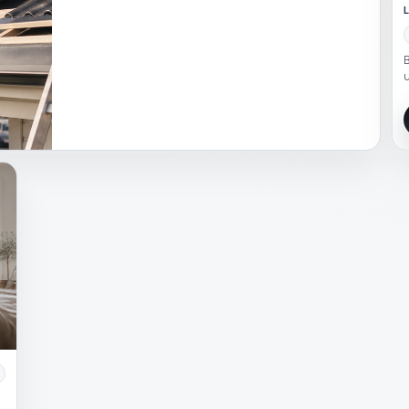
L
B
u