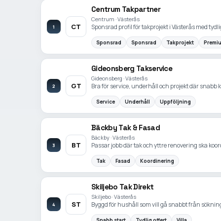
Centrum Takpartner
Centrum · Västerås
CT
Sponsrad profil för takprojekt i Västerås med tyd
1
Sponsrad
Sponsrad
Takprojekt
Premi
Gideonsberg Takservice
Gideonsberg · Västerås
GT
Bra för service, underhåll och projekt där snabb ko
2
Service
Underhåll
Uppföljning
Bäckby Tak & Fasad
Bäckby · Västerås
BT
Passar jobb där tak och yttre renovering ska koo
3
Tak
Fasad
Koordinering
Skiljebo Tak Direkt
Skiljebo · Västerås
ST
Byggd för hushåll som vill gå snabbt från sökning t
4
Snabb start
Tydlig offert
Villa