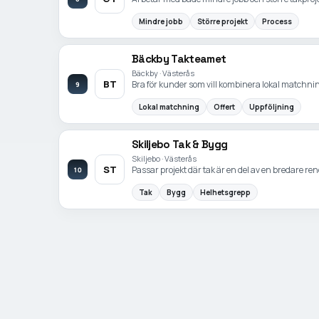
Mindre jobb
Större projekt
Process
Bäckby Takteamet
Bäckby · Västerås
BT
Bra för kunder som vill kombinera lokal matchnin
9
Lokal matchning
Offert
Uppföljning
Skiljebo Tak & Bygg
Skiljebo · Västerås
ST
Passar projekt där tak är en del av en bredare re
10
Tak
Bygg
Helhetsgrepp