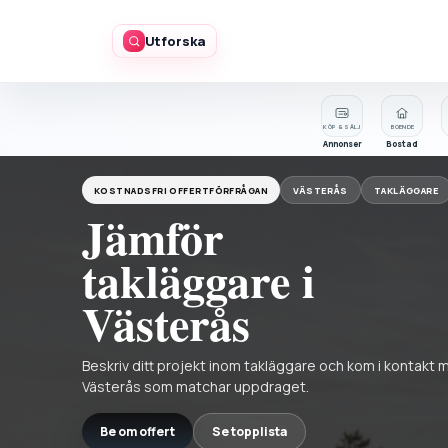
Utforska
KÖP & SÄLJ
BOENDE
Annonser
Bostad
KOSTNADSFRI OFFERTFÖRFRÅGAN
VÄSTERÅS
TAKLÄGGARE
Jämför
takläggare i
Västerås
Beskriv ditt projekt inom takläggare och kom i kontakt 
Västerås som matchar uppdraget.
Be om offert
Se topplista