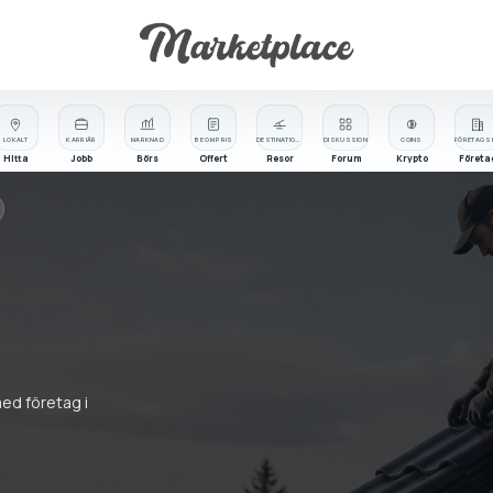
LOKALT
KARRIÄR
MARKNAD
BE OM PRIS
DESTINATIONER
DISKUSSION
COINS
Hitta
Jobb
Börs
Offert
Resor
Forum
Krypto
Företa
med företag i