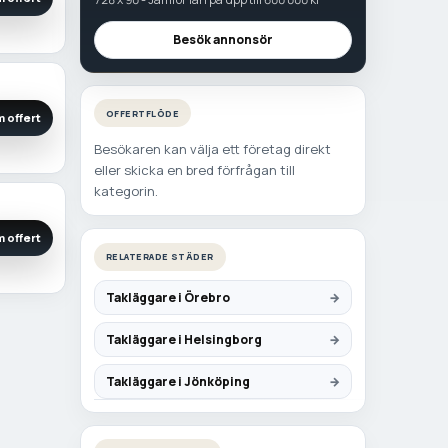
Besök annonsör
OFFERTFLÖDE
 offert
Besökaren kan välja ett företag direkt
eller skicka en bred förfrågan till
kategorin.
 offert
RELATERADE STÄDER
Takläggare i Örebro
Takläggare i Helsingborg
Takläggare i Jönköping