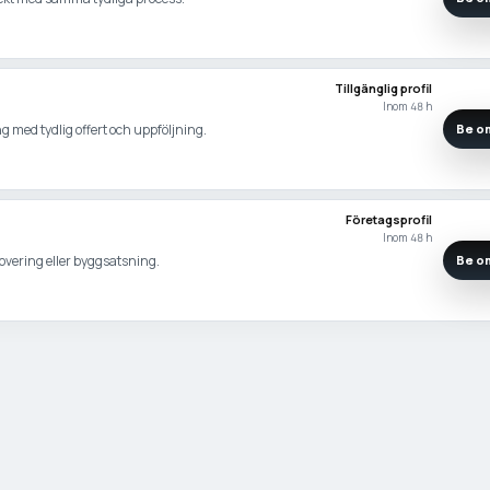
Tillgänglig profil
Inom 48 h
g med tydlig offert och uppföljning.
Be om
Företagsprofil
Inom 48 h
novering eller byggsatsning.
Be om