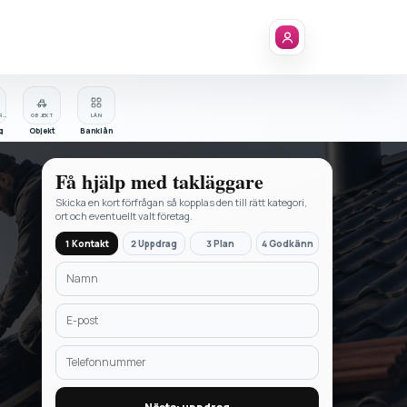
FÖRETAGSREGISTER
OBJEKT
LÅN
g
Objekt
Banklån
Få hjälp med
takläggare
Skicka en kort förfrågan så kopplas den till rätt kategori,
ort och eventuellt valt företag.
1 Kontakt
2 Uppdrag
3 Plan
4 Godkänn