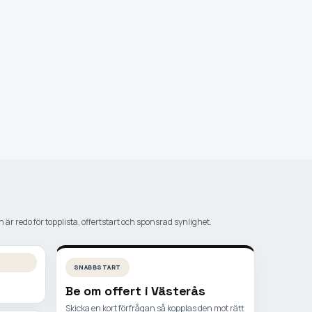
 är redo för topplista, offertstart och sponsrad synlighet.
SNABBSTART
Be om offert i
Västerås
Skicka en kort förfrågan så kopplas den mot rätt