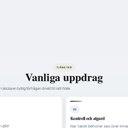
TJÄNSTER
Vanliga uppdrag
 skicka en tydlig förfrågan direkt till rätt flöde.
02
Kontroll och atgard
h BRF.
Nar taket behover ses över innan