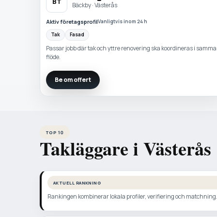
BT
Bäckby · Västerås
Aktiv företagsprofil
Vanligtvis inom 24 h
Tak
Fasad
Passar jobb där tak och yttre renovering ska koordineras i samma
flöde.
Be om offert
TOP 10
Takläggare i Västerås
AKTUELL RANKNING
Rankingen kombinerar lokala profiler, verifiering och matchning. N