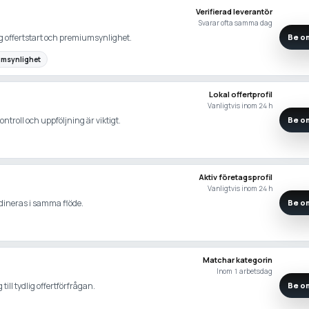
Verifierad leverantör
Svarar ofta samma dag
lig offertstart och premiumsynlighet.
Be om
umsynlighet
Lokal offertprofil
Vanligtvis inom 24 h
ntroll och uppföljning är viktigt.
Be om
Aktiv företagsprofil
Vanligtvis inom 24 h
rdineras i samma flöde.
Be om
Matchar kategorin
Inom 1 arbetsdag
ill tydlig offertförfrågan.
Be om