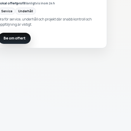
okal offertprofil
Vanligtvis inom 24 h
Service
Underhåll
ra för service, underhåll och projekt där snabb kontroll och
ppföljning är viktigt.
Be om offert