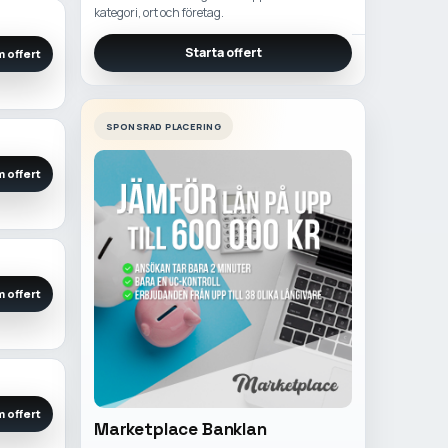
kategori, ort och företag.
Starta offert
 offert
SPONSRAD PLACERING
 offert
 offert
 offert
Marketplace Banklan