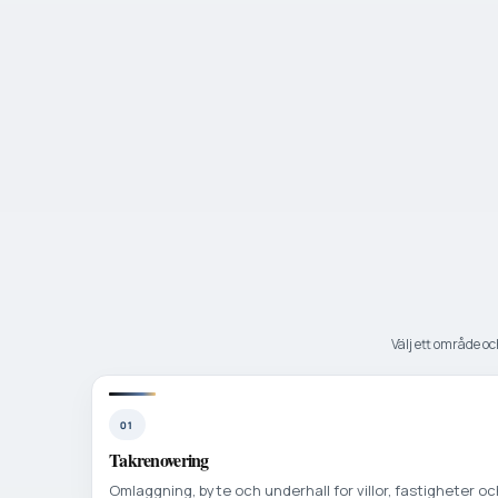
Välj ett område och
01
Takrenovering
Omlaggning, byte och underhall for villor, fastigheter oc