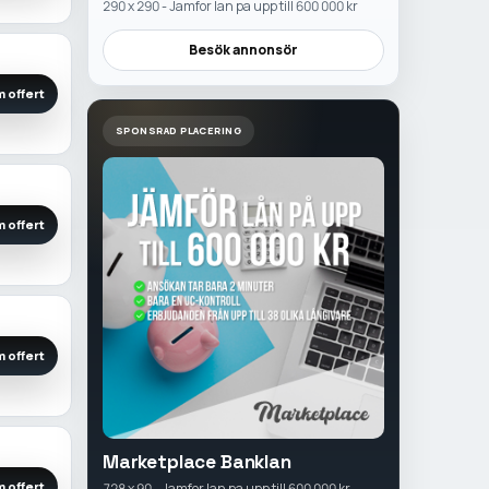
290 x 290 - Jamfor lan pa upp till 600 000 kr
Besök annonsör
 offert
SPONSRAD PLACERING
 offert
 offert
Marketplace Banklan
 offert
728 x 90 - Jamfor lan pa upp till 600 000 kr