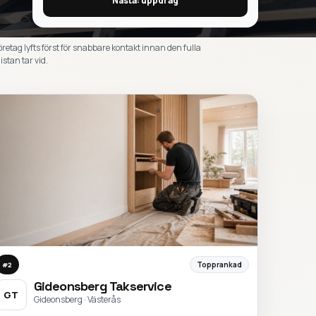
Nästa: uppdrag
öretag lyfts först för snabbare kontakt innan den fulla
istan tar vid.
Topprankad
#
2
Gideonsberg Takservice
GT
Gideonsberg · Västerås