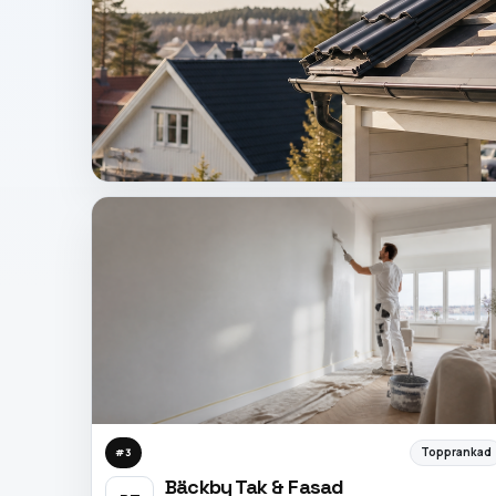
Topprankad
#
3
Bäckby Tak & Fasad