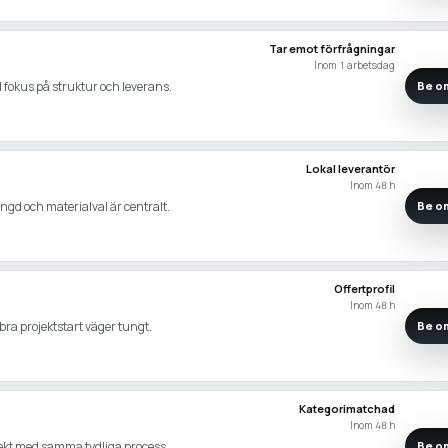
Tar emot förfrågningar
Inom 1 arbetsdag
ed fokus på struktur och leverans.
Be om
Lokal leverantör
Inom 48 h
ängd och materialval är centralt.
Be om
Offertprofil
Inom 48 h
bra projektstart väger tungt.
Be om
Kategorimatchad
Inom 48 h
jekt med samma tydliga process.
Be om