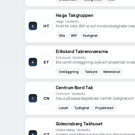
Haga Takgruppen
Haga · Västerås
HT
Profil för villor, BRF:er och mindre fastigheter m
5
Villa
BRF
Fastighet
Erikslund Takrenoverarna
Erikslund · Västerås
ET
Bra val för omläggning, byte och projekt där livsl
6
Omläggning
Takbyte
Materialval
Centrum Nord Tak
Centrum · Västerås
CN
Fokus på lokala takjobb där närhet, tydlighet och 
7
Lokalt
Tydlighet
Projektstart
Gideonsberg Takhuset
Gideonsberg · Västerås
GT
Arbetar med både mindre jobb och större takpro
8