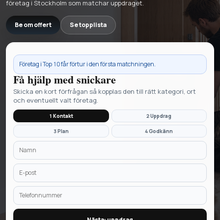
företag i Stockholm som matchar uppdraget.
Be om offert
Se topplista
Företag i
Top 10
får förtur i den första matchningen.
Få hjälp med
snickare
Skicka en kort förfrågan så kopplas den till rätt kategori, ort
och eventuellt valt företag.
1 Kontakt
2 Uppdrag
3 Plan
4 Godkänn
Nästa: uppdrag