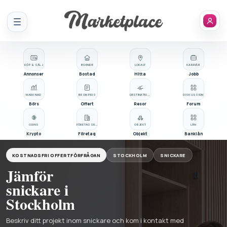
Meny
KÖP & SÄLJ
BOENDE
LOKALT
KARRIÄR
Annonser
Bostad
Hitta
Jobb
MARKNAD
BE OM PRIS
DESTINATIONER
DISKUSSION
Börs
Offert
Resor
Forum
COINS
FÖRETAGSREGISTER
OBJEKT
LÅN
Krypto
Företag
Objekt
Banklån
KOSTNADSFRI OFFERTFÖRFRÅGAN
STOCKHOLM
SNICKARE
Jämför
snickare i
Stockholm
Beskriv ditt projekt inom snickare och kom i kontakt med