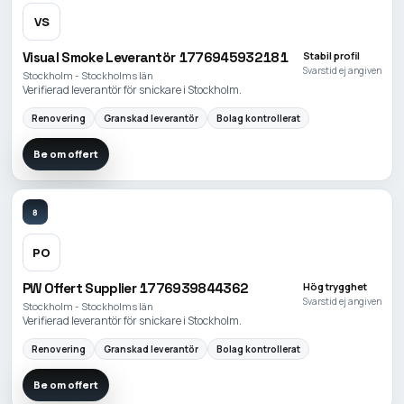
VS
Visual Smoke Leverantör 1776945932181
Stabil profil
Svarstid ej angiven
Stockholm - Stockholms län
Verifierad leverantör för snickare i Stockholm.
Renovering
Granskad leverantör
Bolag kontrollerat
Be om offert
8
PO
PW Offert Supplier 1776939844362
Hög trygghet
Svarstid ej angiven
Stockholm - Stockholms län
Verifierad leverantör för snickare i Stockholm.
Renovering
Granskad leverantör
Bolag kontrollerat
Be om offert