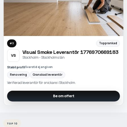
Topprankad
#
3
Visual Smoke Leverantör 1776970669183
VS
Stockholm - Stockholms län
Stabil profil
Svarstid ej angiven
Renovering
Granskad leverantör
Verifierad leverantör för snickare i Stockholm.
Be om offert
TOP 10