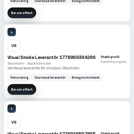
Renovering
Granskad leverantör
Bolag kontrollerat
Be om offert
4
VS
Visual Smoke Leverantör 1776969344296
Stabil profil
Svarstid ej angiven
Stockholm - Stockholms län
Verifierad leverantör för snickare i Stockholm.
Renovering
Granskad leverantör
Bolag kontrollerat
Be om offert
5
VS
Visual Smoke Leverantör 1776946597865
Stabil profil