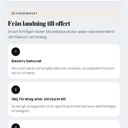
SÅ FUNGERAR DET
Från landning till offert
En kort förfrågan räcker. Marketplace skickar sedan vidare ärendet till
rätt flöde och rätt företag.
1
Beskriv behovet
Skriv kort vad du vill ha hjälp med inom snickare, var projektet finns och
när du vill starta.
2
Välj företag eller skicka brett
Du kan gå via topplistan till en specifik profil eller skicka en bred förfrågan
till kategorin.
3