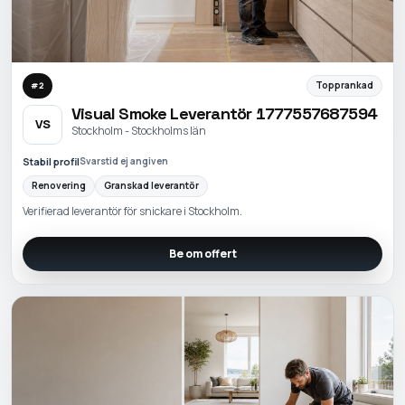
Topprankad
#
2
Visual Smoke Leverantör 1777557687594
VS
Stockholm - Stockholms län
Stabil profil
Svarstid ej angiven
Renovering
Granskad leverantör
Verifierad leverantör för snickare i Stockholm.
Be om offert