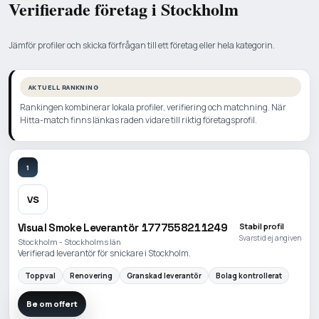
Verifierade företag i Stockholm
Jämför profiler och skicka förfrågan till ett företag eller hela kategorin.
AKTUELL RANKNING
Rankingen kombinerar lokala profiler, verifiering och matchning. När
Hitta-match finns länkas raden vidare till riktig företagsprofil.
1
VS
Visual Smoke Leverantör 1777558211249
Stabil profil
Svarstid ej angiven
Stockholm - Stockholms län
Verifierad leverantör för snickare i Stockholm.
Toppval
Renovering
Granskad leverantör
Bolag kontrollerat
Be om offert