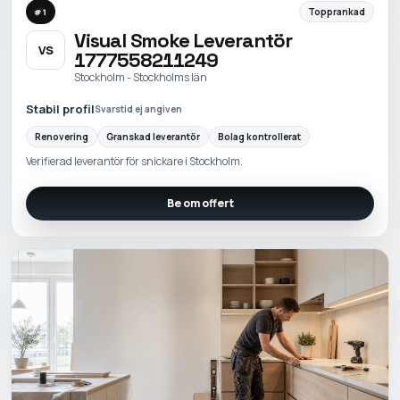
Topprankad
#
1
Visual Smoke Leverantör
VS
1777558211249
Stockholm - Stockholms län
Stabil profil
Svarstid ej angiven
Renovering
Granskad leverantör
Bolag kontrollerat
Verifierad leverantör för snickare i Stockholm.
Be om offert