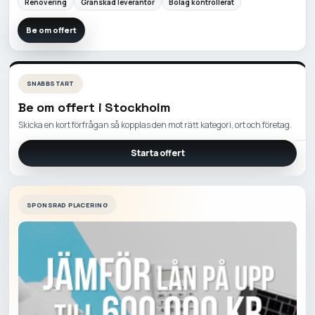
Renovering
Granskad leverantör
Bolag kontrollerat
Be om offert
SNABBSTART
Be om offert i
Stockholm
Skicka en kort förfrågan så kopplas den mot rätt kategori, ort och företag.
Starta offert
SPONSRAD PLACERING