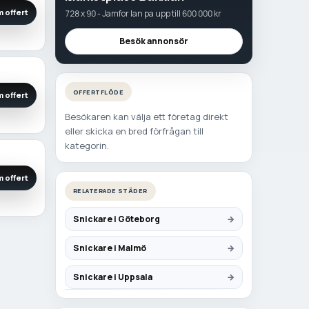
 offert
728 x 90 - Jamfor lan pa upp till 600 000 kr
Besök annonsör
OFFERTFLÖDE
 offert
Besökaren kan välja ett företag direkt
eller skicka en bred förfrågan till
kategorin.
 offert
RELATERADE STÄDER
Snickare i Göteborg
Snickare i Malmö
Snickare i Uppsala