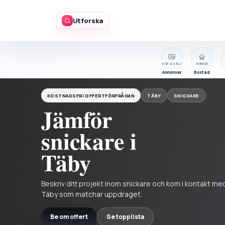
Utforska
KÖP & SÄLJ
BOENDE
Annonser
Bostad
KOSTNADSFRI OFFERTFÖRFRÅGAN
TÄBY
SNICKARE
Jämför
snickare i
Täby
Beskriv ditt projekt inom snickare och kom i kontakt med
Täby som matchar uppdraget.
Be om offert
Se topplista