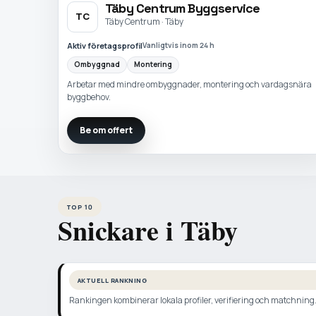
Täby Centrum Byggservice
TC
Täby Centrum · Täby
Aktiv företagsprofil
Vanligtvis inom 24 h
Ombyggnad
Montering
Arbetar med mindre ombyggnader, montering och vardagsnära
byggbehov.
Be om offert
TOP 10
Snickare i Täby
AKTUELL RANKNING
Rankingen kombinerar lokala profiler, verifiering och matchning. N