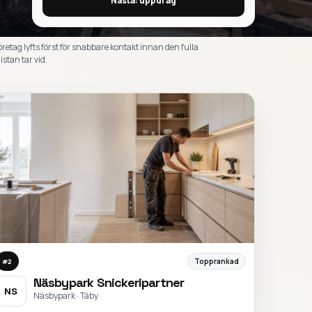
Nästa: uppdrag
öretag lyfts först för snabbare kontakt innan den fulla
istan tar vid.
Topprankad
#
2
Näsbypark Snickeripartner
NS
Näsbypark · Täby