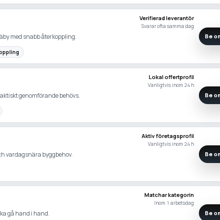
Verifierad leverantör
Svarar ofta samma dag
 Täby med snabb återkoppling.
Be om
oppling
Lokal offertprofil
Vanligtvis inom 24 h
praktiskt genomförande behövs.
Be om
Aktiv företagsprofil
Vanligtvis inom 24 h
ch vardagsnära byggbehov.
Be om
Matchar kategorin
Inom 1 arbetsdag
 ska gå hand i hand.
Be om