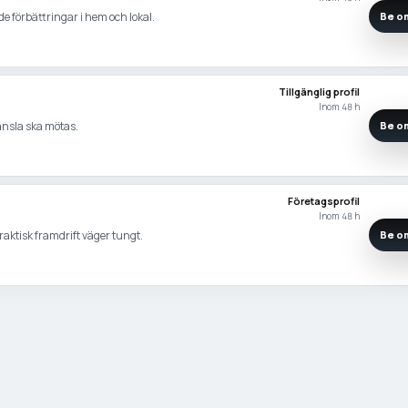
e förbättringar i hem och lokal.
Be om
Tillgänglig profil
Inom 48 h
känsla ska mötas.
Be om
Företagsprofil
Inom 48 h
praktisk framdrift väger tungt.
Be om