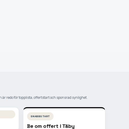
 är redo för topplista, offertstart och sponsrad synlighet.
SNABBSTART
Be om offert i
Täby