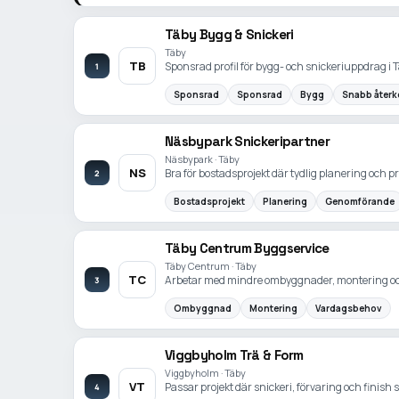
Täby Bygg & Snickeri
Täby
TB
Sponsrad profil för bygg- och snickeriuppdrag i
1
Sponsrad
Sponsrad
Bygg
Snabb återk
Näsbypark Snickeripartner
Näsbypark · Täby
NS
Bra för bostadsprojekt där tydlig planering och 
2
Bostadsprojekt
Planering
Genomförande
Täby Centrum Byggservice
Täby Centrum · Täby
TC
Arbetar med mindre ombyggnader, montering o
3
Ombyggnad
Montering
Vardagsbehov
Viggbyholm Trä & Form
Viggbyholm · Täby
VT
Passar projekt där snickeri, förvaring och finish
4