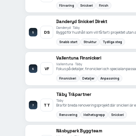
Förvaring
Snickeri
Finish
Danderyd Snickeri Direkt
Danderyd · Täby
DS
Byggd för hushåll som vill få fart i projektet utan 
5
Snabb start
Struktur
Tydliga steg
Vallentuna Finsnickeri
Vallentuna · Täby
VF
Fokus på detaljer, finsnickeri och specialanpass
6
Finsnickeri
Detaljer
Anpassning
Täby Träpartner
Täby
TT
Bra för breda renoveringsprojekt där snickeri är e
7
Renovering
Helhetsgrepp
Snickeri
Näsbypark Byggteam