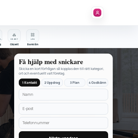
FÖRETAGSREGISTER
OBJEKT
LÅN
g
Objekt
Banklån
Få hjälp med
snickare
Skicka en kort förfrågan så kopplas den till rätt kategori,
ort och eventuellt valt företag.
1 Kontakt
2 Uppdrag
3 Plan
4 Godkänn