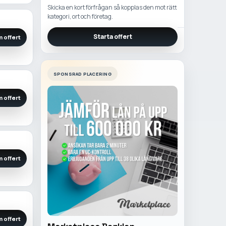
Skicka en kort förfrågan så kopplas den mot rätt
kategori, ort och företag.
Starta offert
 offert
SPONSRAD PLACERING
 offert
 offert
 offert