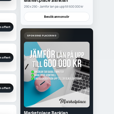
Marketplace Banklan
290 x 290 - Jamfor lan pa upp till 600 000 kr
Besök annonsör
 offert
SPONSRAD PLACERING
 offert
 offert
Marketplace Banklan