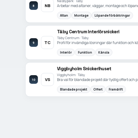
Näsbypark · Täby
NB
Arbetar med altaner, väggar, montage och löpand
8
Altan
Montage
Löpande förbättringar
Täby Centrum Interiörsnickeri
Täby Centrum · Täby
TC
Profil för invändiga lösningar där funktion och 
9
Interiör
Funktion
Känsla
Viggbyholm Snickerihuset
Viggbyholm · Täby
VS
Bra val för blandade projekt där tydlig offert och 
10
Blandade projekt
Offert
Framdrift