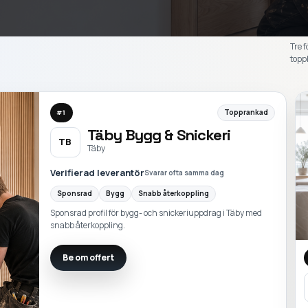
Tre f
toppl
Topprankad
#
1
Täby Bygg & Snickeri
TB
Täby
Verifierad leverantör
Svarar ofta samma dag
Sponsrad
Bygg
Snabb återkoppling
Sponsrad profil för bygg- och snickeriuppdrag i Täby med
snabb återkoppling.
Be om offert