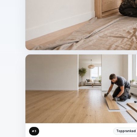
Topprankad
#
3