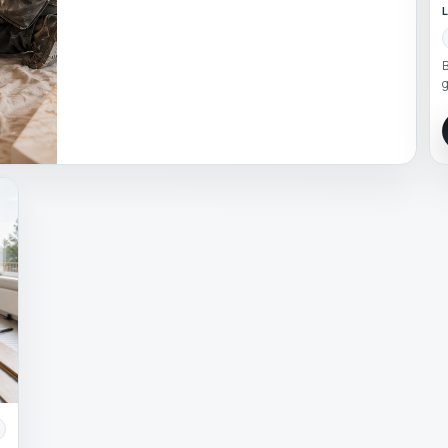
L
B
g