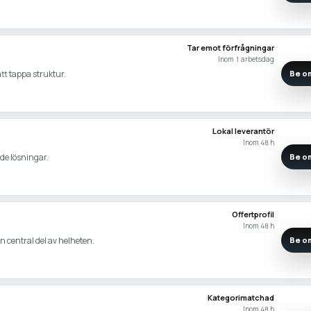
Tar emot förfrågningar
Inom 1 arbetsdag
att tappa struktur.
Be om
Lokal leverantör
Inom 48 h
ade lösningar.
Be om
Offertprofil
Inom 48 h
n central del av helheten.
Be om
Kategorimatchad
Inom 48 h