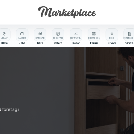
LOKALT
KARRIÄR
MARKNAD
BE OM PRIS
DESTINATIONER
DISKUSSION
COINS
Hitta
Jobb
Börs
Offert
Resor
Forum
Krypto
Företa
 företag i