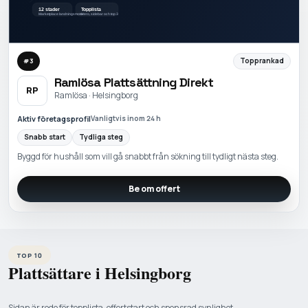
Topprankad
#
3
Ramlösa Plattsättning Direkt
RP
Ramlösa · Helsingborg
Aktiv företagsprofil
Vanligtvis inom 24 h
Snabb start
Tydliga steg
Byggd för hushåll som vill gå snabbt från sökning till tydligt nästa steg.
Be om offert
TOP 10
Plattsättare i Helsingborg
Sidan är redo för topplista, offertstart och sponsrad synlighet.