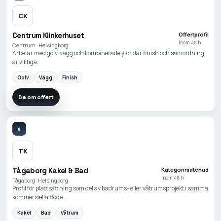
CK
Centrum Klinkerhuset
Offertprofil
Inom 48 h
Centrum · Helsingborg
Arbetar med golv, vägg och kombinerade ytor där finish och samordning
är viktiga.
Golv
Vägg
Finish
Be om offert
8
TK
Tågaborg Kakel & Bad
Kategorimatchad
Inom 48 h
Tågaborg · Helsingborg
Profil för plattsättning som del av badrums- eller våtrumsprojekt i samma
kommersiella flöde.
Kakel
Bad
Våtrum