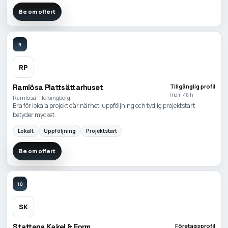
Be om offert
9
RP
Ramlösa Plattsättarhuset
Tillgänglig profil
Inom 48 h
Ramlösa · Helsingborg
Bra för lokala projekt där närhet, uppföljning och tydlig projektstart
betyder mycket.
Lokalt
Uppföljning
Projektstart
Be om offert
10
SK
Stattena Kakel & Form
Företagsprofil