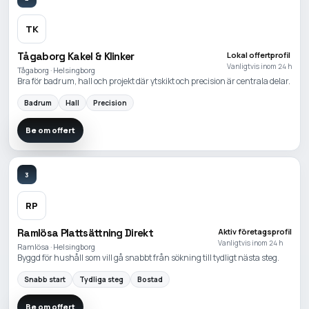
TK
Tågaborg Kakel & Klinker
Lokal offertprofil
Vanligtvis inom 24 h
Tågaborg · Helsingborg
Bra för badrum, hall och projekt där ytskikt och precision är centrala delar.
Badrum
Hall
Precision
Be om offert
3
RP
Ramlösa Plattsättning Direkt
Aktiv företagsprofil
Vanligtvis inom 24 h
Ramlösa · Helsingborg
Byggd för hushåll som vill gå snabbt från sökning till tydligt nästa steg.
Snabb start
Tydliga steg
Bostad
Be om offert