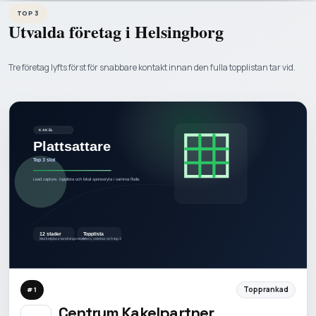
TOP 3
Utvalda företag i
Helsingborg
Tre företag lyfts först för snabbare kontakt innan den fulla topplistan tar vid.
Topprankad
#
1
Centrum Kakelpartner