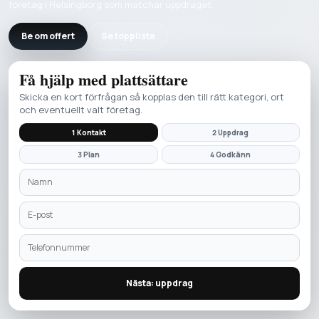
företag i Helsingborg som matchar uppdraget.
Be om offert
Se topplista
Få hjälp med
plattsättare
Skicka en kort förfrågan så kopplas den till rätt kategori, ort
och eventuellt valt företag.
1 Kontakt
2 Uppdrag
3 Plan
4 Godkänn
Nästa: uppdrag