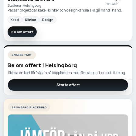
Inom 48 h
Stattena · Helsingborg
Passar projekt där kakel, klinker och designkänsla ska gå hand i hand.
Kakel
Klinker
Design
Be om offert
SNABBSTART
Be om offert i
Helsingborg
Skicka en kort förfrågan så kopplas den mot rätt kategori, ort och företag.
Starta offert
SPONSRAD PLACERING