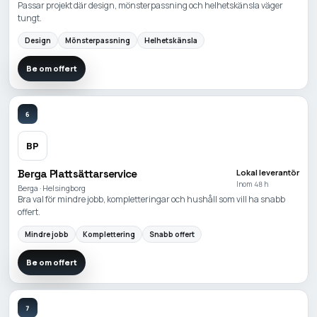
Passar projekt där design, mönsterpassning och helhetskänsla väger
tungt.
Design
Mönsterpassning
Helhetskänsla
Be om offert
6
BP
Berga Plattsättarservice
Lokal leverantör
Inom 48 h
Berga · Helsingborg
Bra val för mindre jobb, kompletteringar och hushåll som vill ha snabb
offert.
Mindre jobb
Komplettering
Snabb offert
Be om offert
7