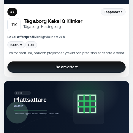
Topprankad
#
2
Tågaborg Kakel & Klinker
TK
Tågaborg · Helsingborg
Lokal offertprofil
Vanligtvis inom 24 h
Badrum
Hall
Bra för badrum, hall och projekt där ytskikt och precision är centrala delar.
Be om offert