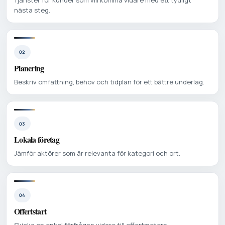
Tjänster för kunder som vill komma vidare med ett tydligt
nästa steg.
02
Planering
Beskriv omfattning, behov och tidplan för ett bättre underlag.
03
Lokala företag
Jämför aktörer som är relevanta för kategori och ort.
04
Offertstart
Skicka en enkel förfrågan vidare till offertmotorn.