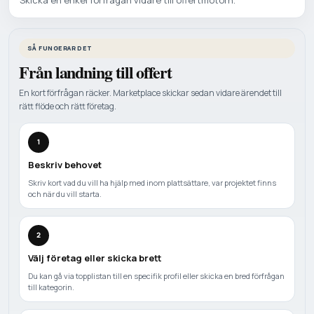
SÅ FUNGERAR DET
Från landning till offert
En kort förfrågan räcker. Marketplace skickar sedan vidare ärendet till
rätt flöde och rätt företag.
1
Beskriv behovet
Skriv kort vad du vill ha hjälp med inom plattsättare, var projektet finns
och när du vill starta.
2
Välj företag eller skicka brett
Du kan gå via topplistan till en specifik profil eller skicka en bred förfrågan
till kategorin.