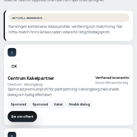
AKTUELL RANKNING
Rankingen kombinerar lokala profiler, verifiering och matchning. När
Hitta-match finns länkas raden vidare till riktig företagsprofil.
1
CK
Centrum Kakelpartner
Verifierad leverantör
Svarar ofta samma dag
Centrum · Helsingborg
Sponsrad premiumprofil för plattsättning i Helsingborg med snabb
dialog och tydlig offertstart.
Sponsrad
Sponsrad
Kakel
Snabb dialog
Be om offert
2