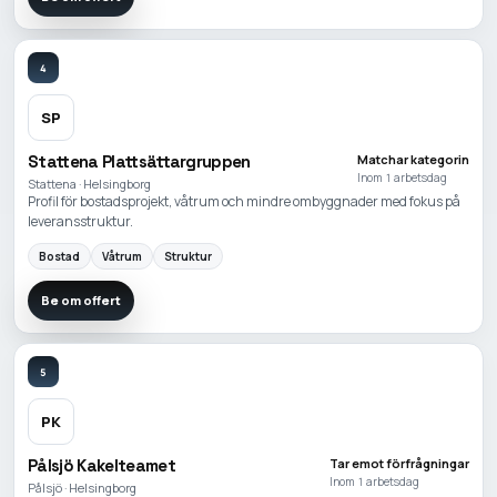
4
SP
Stattena Plattsättargruppen
Matchar kategorin
Inom 1 arbetsdag
Stattena · Helsingborg
Profil för bostadsprojekt, våtrum och mindre ombyggnader med fokus på
leveransstruktur.
Bostad
Våtrum
Struktur
Be om offert
5
PK
Pålsjö Kakelteamet
Tar emot förfrågningar
Inom 1 arbetsdag
Pålsjö · Helsingborg