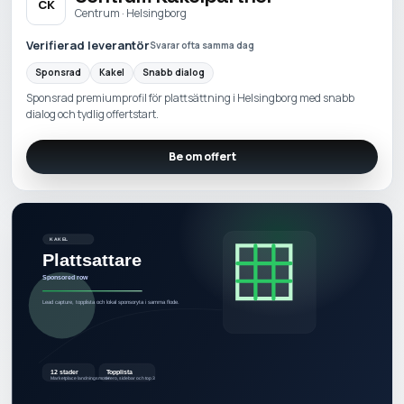
CK
Centrum · Helsingborg
Verifierad leverantör
Svarar ofta samma dag
Sponsrad
Kakel
Snabb dialog
Sponsrad premiumprofil för plattsättning i Helsingborg med snabb
dialog och tydlig offertstart.
Be om offert