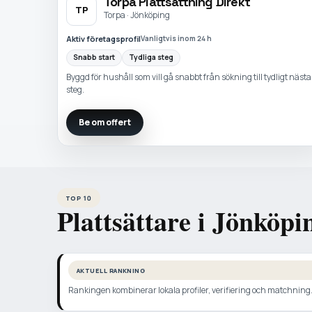
Torpa Plattsättning Direkt
TP
Torpa · Jönköping
Aktiv företagsprofil
Vanligtvis inom 24 h
Snabb start
Tydliga steg
Byggd för hushåll som vill gå snabbt från sökning till tydligt nästa
steg.
Be om offert
TOP 10
Plattsättare i Jönköpi
AKTUELL RANKNING
Rankingen kombinerar lokala profiler, verifiering och matchning. N