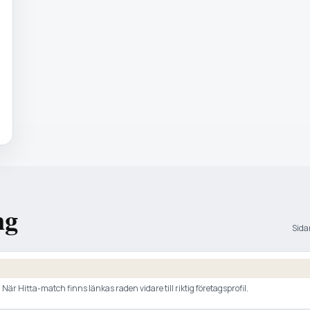
ng
Sidan
är Hitta-match finns länkas raden vidare till riktig företagsprofil.