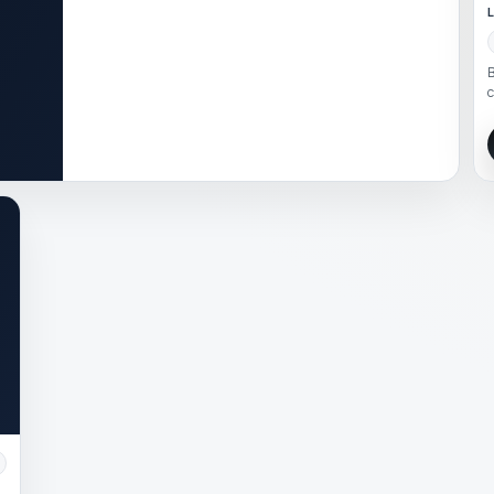
L
B
c