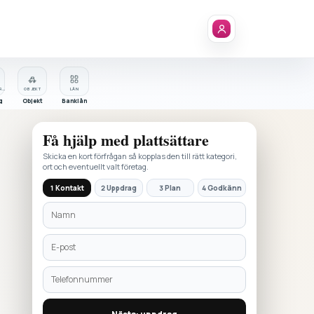
FÖRETAGSREGISTER
OBJEKT
LÅN
g
Objekt
Banklån
Få hjälp med
plattsättare
Skicka en kort förfrågan så kopplas den till rätt kategori,
ort och eventuellt valt företag.
1 Kontakt
2 Uppdrag
3 Plan
4 Godkänn