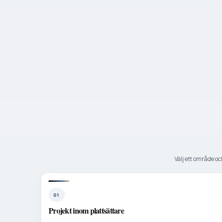
Välj ett område och
01
Projekt inom plattsättare