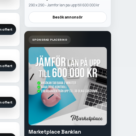
290 x 290 - Jamfor lan pa upp till 600 000 kr
Besök annonsör
 offert
SPONSRAD PLACERING
 offert
 offert
Marketplace Banklan