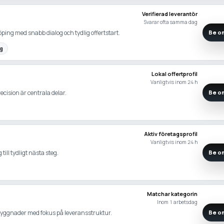
Verifierad leverantör
Svarar ofta samma dag
ping med snabb dialog och tydlig offertstart.
Be om
og
Lokal offertprofil
Vanligtvis inom 24 h
ecision är centrala delar.
Be om
Aktiv företagsprofil
Vanligtvis inom 24 h
ill tydligt nästa steg.
Be om
Matchar kategorin
Inom 1 arbetsdag
mbyggnader med fokus på leveransstruktur.
Be om