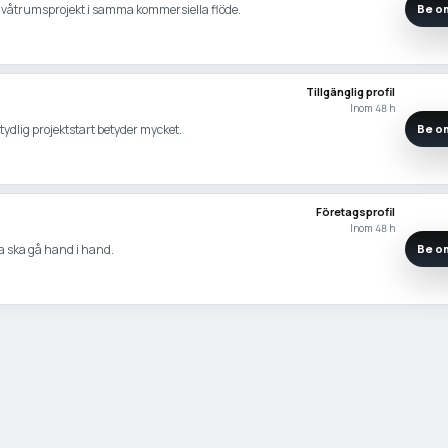
er våtrumsprojekt i samma kommersiella flöde.
Be om
Tillgänglig profil
Inom 48 h
 tydlig projektstart betyder mycket.
Be om
Företagsprofil
Inom 48 h
la ska gå hand i hand.
Be om