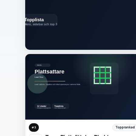
Topprankad
#
3