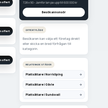
 offert
728 x 90 - Jamfor lan pa upp till 600 000 kr
Besök annonsör
OFFERTFLÖDE
 offert
Besökaren kan välja ett företag direkt
eller skicka en bred förfrågan till
kategorin.
 offert
RELATERADE STÄDER
Plattsättare i Norrköping
Plattsättare i Gävle
Plattsättare i Sundsvall