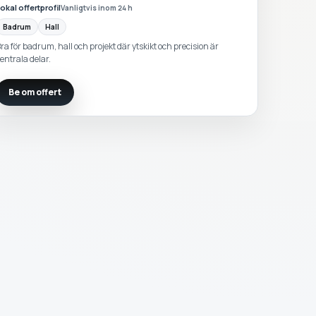
okal offertprofil
Vanligtvis inom 24 h
Badrum
Hall
ra för badrum, hall och projekt där ytskikt och precision är
entrala delar.
Be om offert