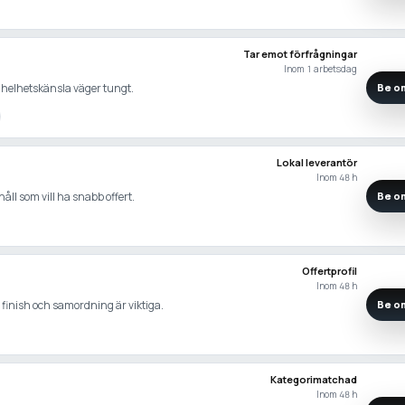
Tar emot förfrågningar
Inom 1 arbetsdag
 helhetskänsla väger tungt.
Be om
Lokal leverantör
Inom 48 h
åll som vill ha snabb offert.
Be om
Offertprofil
Inom 48 h
 finish och samordning är viktiga.
Be om
Kategorimatchad
Inom 48 h