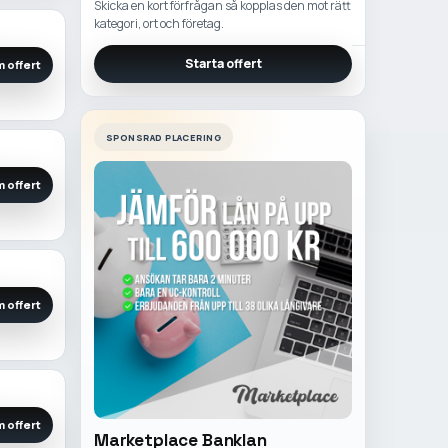
Skicka en kort förfrågan så kopplas den mot rätt
kategori, ort och företag.
Starta offert
 offert
SPONSRAD PLACERING
 offert
 offert
 offert
Marketplace Banklan