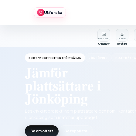
Utforska
KÖP & SÄLJ
BOENDE
Annonser
Bostad
KOSTNADSFRI OFFERTFÖRFRÅGAN
JÖNKÖPING
PLATTSÄTTA
Jämför
plattsättare i
Jönköping
Beskriv ditt projekt inom plattsättare och kom i kontak
i Jönköping som matchar uppdraget.
Be om offert
Se topplista