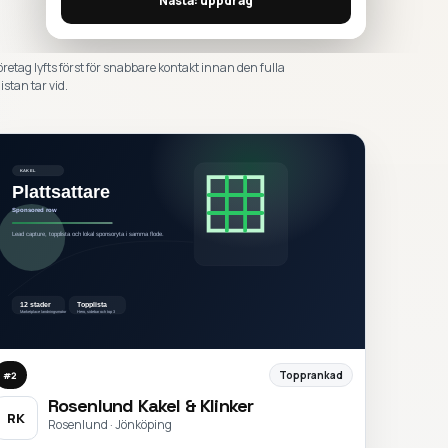
Nästa: uppdrag
öretag lyfts först för snabbare kontakt innan den fulla
istan tar vid.
Topprankad
#
2
Rosenlund Kakel & Klinker
RK
Rosenlund · Jönköping