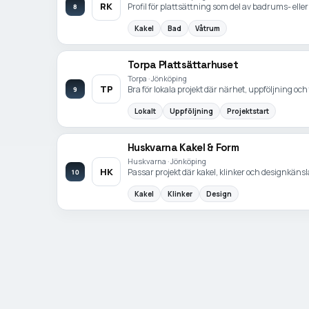
RK
Profil för plattsättning som del av badrums- ell
8
Kakel
Bad
Våtrum
Torpa Plattsättarhuset
Torpa · Jönköping
TP
Bra för lokala projekt där närhet, uppföljning och
9
Lokalt
Uppföljning
Projektstart
Huskvarna Kakel & Form
Huskvarna · Jönköping
HK
Passar projekt där kakel, klinker och designkäns
10
Kakel
Klinker
Design