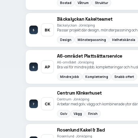
Bostad
Våtrum
Struktur
Bäckalyckan Kakelteamet
Bäckalyckan · Jönköping
BK
Passar projekt där design, mönsterpassning och
5
Design
Mönsterpassning
Helhetskänsla
A6-området Plattsättarservice
A6-området · Jönköping
AP
Bra val för mindre jobb, kompletteringar och hush
6
Mindre jobb
Komplettering
Snabb offert
Centrum Klinkerhuset
Centrum · Jönköping
CK
Arbetar med golv, vägg och kombinerade ytor där
7
Golv
Vägg
Finish
Rosenlund Kakel & Bad
Rosenlund · Jönköping