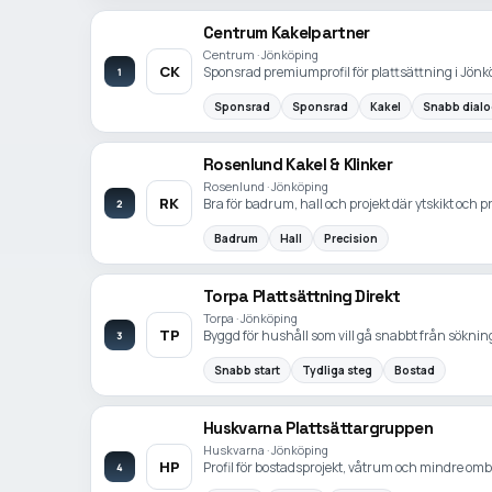
Centrum Kakelpartner
Centrum · Jönköping
CK
Sponsrad premiumprofil för plattsättning i Jönkö
1
Sponsrad
Sponsrad
Kakel
Snabb dial
Rosenlund Kakel & Klinker
Rosenlund · Jönköping
RK
Bra för badrum, hall och projekt där ytskikt och pr
2
Badrum
Hall
Precision
Torpa Plattsättning Direkt
Torpa · Jönköping
TP
Byggd för hushåll som vill gå snabbt från sökning t
3
Snabb start
Tydliga steg
Bostad
Huskvarna Plattsättargruppen
Huskvarna · Jönköping
HP
Profil för bostadsprojekt, våtrum och mindre o
4