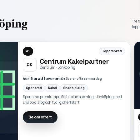
öping
Tre f
toppl
Topprankad
#
1
Centrum Kakelpartner
CK
Centrum · Jönköping
Verifierad leverantör
Svarar ofta samma dag
Sponsrad
Kakel
Snabb dialog
Sponsrad premiumprofil för plattsättning i Jönköping med
snabb dialog och tydlig offertstart.
Be om offert