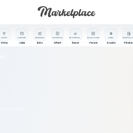
LOKALT
KARRIÄR
MARKNAD
BE OM PRIS
DESTINATIONER
DISKUSSION
COINS
Hitta
Jobb
Börs
Offert
Resor
Forum
Krypto
Företa
RE
t med företag