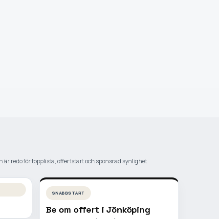
 är redo för topplista, offertstart och sponsrad synlighet.
SNABBSTART
Be om offert i
Jönköping