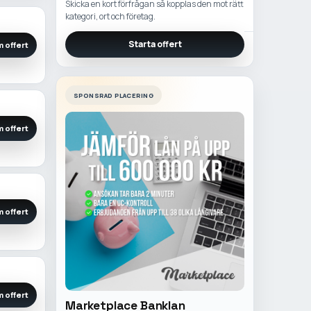
Skicka en kort förfrågan så kopplas den mot rätt
kategori, ort och företag.
Starta offert
 offert
SPONSRAD PLACERING
 offert
 offert
 offert
Marketplace Banklan