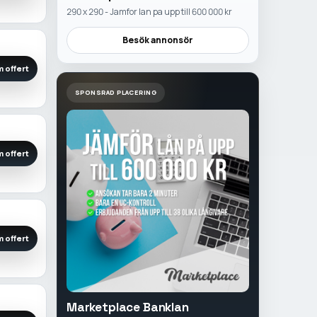
290 x 290 - Jamfor lan pa upp till 600 000 kr
Besök annonsör
 offert
SPONSRAD PLACERING
 offert
 offert
Marketplace Banklan