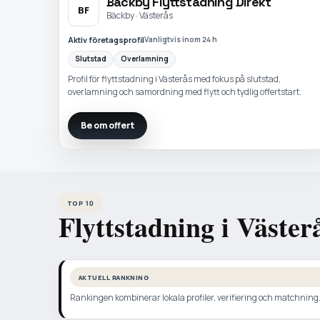
Bäckby Flyttstadning Direkt
BF
Bäckby · Västerås
Aktiv företagsprofil
Vanligtvis inom 24 h
Slutstad
Overlamning
Profil för flyttstadning i Västerås med fokus på slutstad,
overlamning och samordning med flytt och tydlig offertstart.
Be om offert
TOP 10
Flyttstadning i Väster
AKTUELL RANKNING
Rankingen kombinerar lokala profiler, verifiering och matchning. N