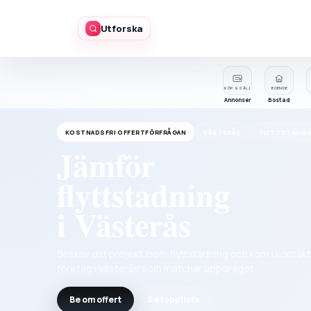
Utforska
KÖP & SÄLJ
BOENDE
Annonser
Bostad
KOSTNADSFRI OFFERTFÖRFRÅGAN
VÄSTERÅS
FLYTTSTADNI
Jämför
flyttstadning
i Västerås
Beskriv ditt projekt inom flyttstadning och kom i konta
företag i Västerås som matchar uppdraget.
Be om offert
Se topplista