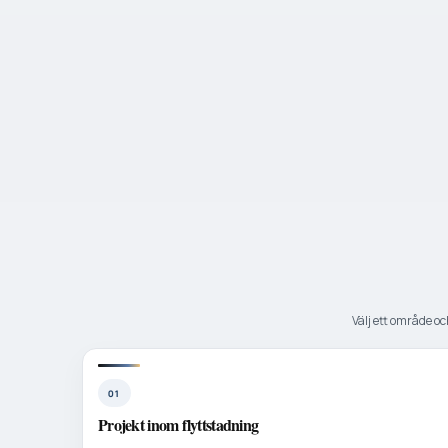
Välj ett område och
01
Projekt inom flyttstadning