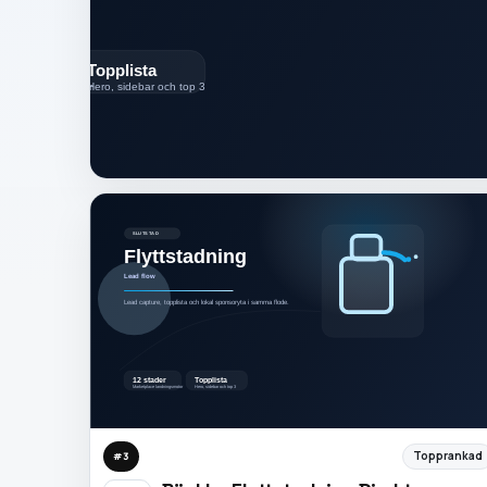
Topprankad
#
3