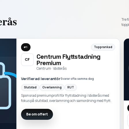
erås
Tre f
toppl
Topprankad
#
1
Centrum Flyttstadning
CF
Premium
Centrum · Västerås
Verifierad leverantör
Svarar ofta samma dag
Slutstad
Overlamning
RUT
Sponsrad premiumprofil för flyttstadning i Västerås med
fokus på slutstad, overlamning och samordning med flytt.
Be om offert