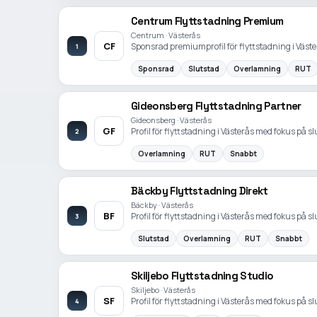
Centrum Flyttstadning Premium
Centrum · Västerås
CF
Sponsrad premiumprofil för flyttstadning i Väst
1
Sponsrad
Slutstad
Overlamning
RUT
Gideonsberg Flyttstadning Partner
Gideonsberg · Västerås
GF
Profil för flyttstadning i Västerås med fokus på 
2
Overlamning
RUT
Snabbt
Bäckby Flyttstadning Direkt
Bäckby · Västerås
BF
Profil för flyttstadning i Västerås med fokus på 
3
Slutstad
Overlamning
RUT
Snabbt
Skiljebo Flyttstadning Studio
Skiljebo · Västerås
SF
Profil för flyttstadning i Västerås med fokus på 
4