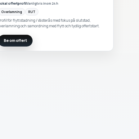
okal offertprofil
Vanligtvis inom 24 h
Overlamning
RUT
rofil för flyttstadning i Västerås med fokus på slutstad,
verlamning och samordning med flytt och tydlig offertstart.
Be om offert