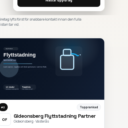
Nästa: uppdrag
öretag lyfts först för snabbare kontakt innan den fulla
istan tar vid.
Topprankad
#
2
Gideonsberg Flyttstadning Partner
GF
Gideonsberg · Västerås