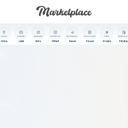
LOKALT
KARRIÄR
MARKNAD
BE OM PRIS
DESTINATIONER
DISKUSSION
COINS
Hitta
Jobb
Börs
Offert
Resor
Forum
Krypto
Företa
NG
kt med