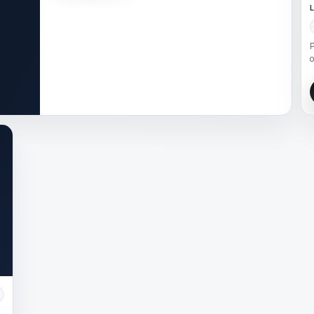
L
P
o