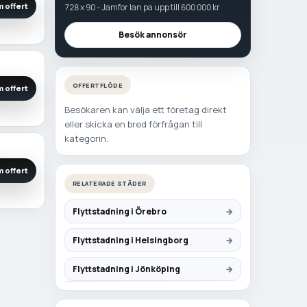
 offert
728 x 90 - Jamfor lan pa upp till 600 000 kr
Besök annonsör
OFFERTFLÖDE
 offert
Besökaren kan välja ett företag direkt
eller skicka en bred förfrågan till
kategorin.
 offert
RELATERADE STÄDER
Flyttstadning i Örebro
Flyttstadning i Helsingborg
Flyttstadning i Jönköping