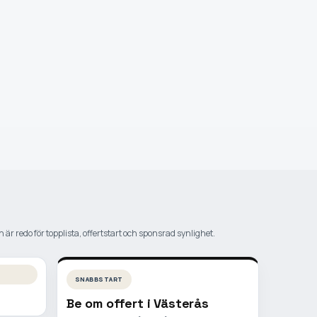
 är redo för topplista, offertstart och sponsrad synlighet.
SNABBSTART
Be om offert i
Västerås