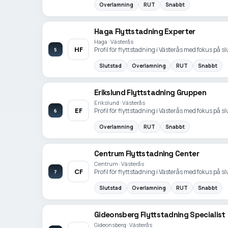
Overlamning
RUT
Snabbt
Haga Flyttstadning Experter
Haga · Västerås
HF
Profil för flyttstadning i Västerås med fokus på 
5
Slutstad
Overlamning
RUT
Snabbt
Erikslund Flyttstadning Gruppen
Erikslund · Västerås
EF
Profil för flyttstadning i Västerås med fokus på 
6
Overlamning
RUT
Snabbt
Centrum Flyttstadning Center
Centrum · Västerås
CF
Profil för flyttstadning i Västerås med fokus på 
7
Slutstad
Overlamning
RUT
Snabbt
Gideonsberg Flyttstadning Specialist
Gideonsberg · Västerås