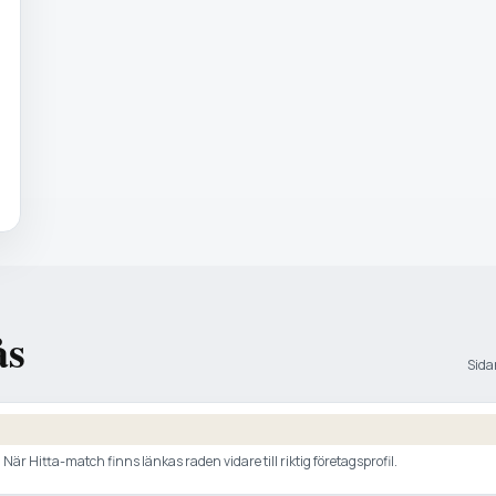
ås
Sidan
är Hitta-match finns länkas raden vidare till riktig företagsprofil.