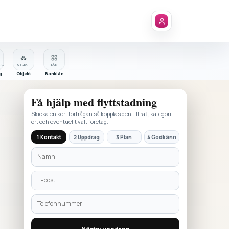
FÖRETAGSREGISTER
OBJEKT
LÅN
g
Objekt
Banklån
Få hjälp med
flyttstadning
Skicka en kort förfrågan så kopplas den till rätt kategori,
ort och eventuellt valt företag.
1 Kontakt
2 Uppdrag
3 Plan
4 Godkänn