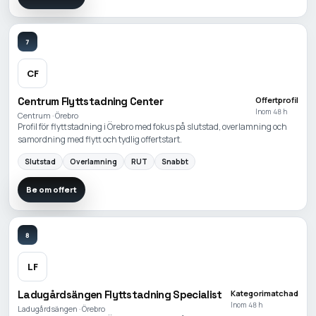
7
CF
Centrum Flyttstadning Center
Offertprofil
Inom 48 h
Centrum · Örebro
Profil för flyttstadning i Örebro med fokus på slutstad, overlamning och
samordning med flytt och tydlig offertstart.
Slutstad
Overlamning
RUT
Snabbt
Be om offert
8
LF
Ladugårdsängen Flyttstadning Specialist
Kategorimatchad
Inom 48 h
Ladugårdsängen · Örebro