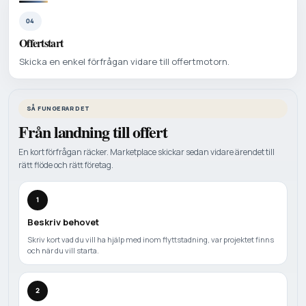
04
Offertstart
Skicka en enkel förfrågan vidare till offertmotorn.
SÅ FUNGERAR DET
Från landning till offert
En kort förfrågan räcker. Marketplace skickar sedan vidare ärendet till
rätt flöde och rätt företag.
1
Beskriv behovet
Skriv kort vad du vill ha hjälp med inom flyttstadning, var projektet finns
och när du vill starta.
2