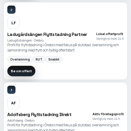
2
LF
Ladugårdsängen Flyttstadning Partner
Lokal offertprofil
Vanligtvis inom 24 h
Ladugårdsängen · Örebro
Profil för flyttstadning i Örebro med fokus på slutstad, overlamning och
samordning med flytt och tydlig offertstart.
Overlamning
RUT
Snabbt
Be om offert
3
AF
Adolfsberg Flyttstadning Direkt
Aktiv företagsprofil
Vanligtvis inom 24 h
Adolfsberg · Örebro
Profil för flyttstadning i Örebro med fokus på slutstad, overlamning och
samordning med flytt och tydlig offertstart.