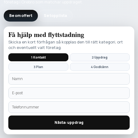
företag i Örebro som matchar uppdraget.
Be om offert
Se topplista
Få hjälp med
flyttstadning
Skicka en kort förfrågan så kopplas den till rätt kategori, ort
och eventuellt valt företag.
1 Kontakt
2 Uppdrag
3 Plan
4 Godkänn
Nästa: uppdrag