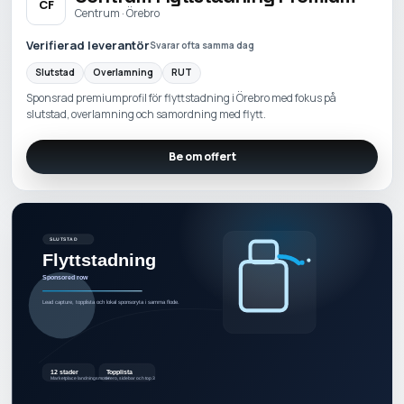
CF
Centrum · Örebro
Verifierad leverantör
Svarar ofta samma dag
Slutstad
Overlamning
RUT
Sponsrad premiumprofil för flyttstadning i Örebro med fokus på
slutstad, overlamning och samordning med flytt.
Be om offert