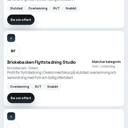
Slutstad
Overlamning
RUT
Snabbt
Be om offert
4
BF
Brickebacken Flyttstadning Studio
Matchar kategorin
Inom 1 arbetsdag
Brickebacken · Örebro
Profil för flyttstadning i Örebro med fokus på slutstad, overlamning och
samordning med flytt och tydlig offertstart.
Overlamning
RUT
Snabbt
Be om offert
5