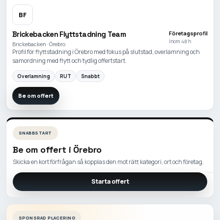
BF
Brickebacken Flyttstadning Team
Företagsprofil
Inom 48 h
Brickebacken · Örebro
Profil för flyttstadning i Örebro med fokus på slutstad, overlamning och
samordning med flytt och tydlig offertstart.
Overlamning
RUT
Snabbt
Be om offert
SNABBSTART
Be om offert i
Örebro
Skicka en kort förfrågan så kopplas den mot rätt kategori, ort och företag.
Starta offert
SPONSRAD PLACERING