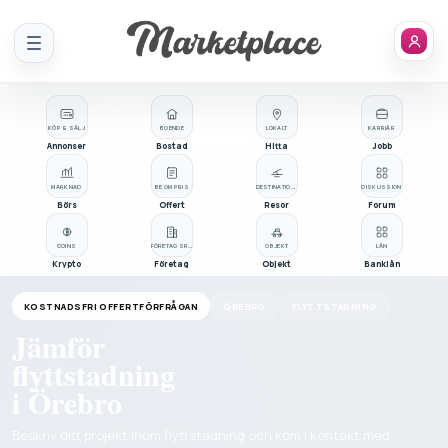
Meny
KÖP & SÄLJ
BOENDE
LOKALT
KARRIÄR
Annonser
Bostad
Hitta
Jobb
MARKNAD
BE OM PRIS
DESTINATIONER
DISKUSSION
Börs
Offert
Resor
Forum
COINS
FÖRETAGSREGISTER
OBJEKT
LÅN
Krypto
Företag
Objekt
Banklån
KOSTNADSFRI OFFERTFÖRFRÅGAN
ÖREBRO
FLYTTSTADNING
Jämför
flyttstadning
i Örebro
Beskriv ditt projekt inom flyttstadning och kom i kontakt med