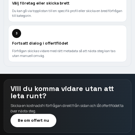
Välj företag eller skicka brett
Du kan gå via topplistan till en specifik profil eller skicka en bred förfrågan
till kategorin.
3
Fortsatt dialog i offertflödet
Förfrågan skickas vidare med rätt metadata så att nästa steg kan tas
utan manuell omväg.
Vill du komma vidare utan att
leta runt?
Skicka en kostnadsfri förfrågan direkt från sidan och låt offertflödet ta
över nästa steg.
Be om offert nu