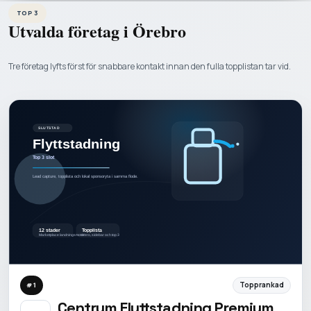
TOP 3
Utvalda företag i
Örebro
Tre företag lyfts först för snabbare kontakt innan den fulla topplistan tar vid.
Topprankad
#
1
Centrum Flyttstadning Premium