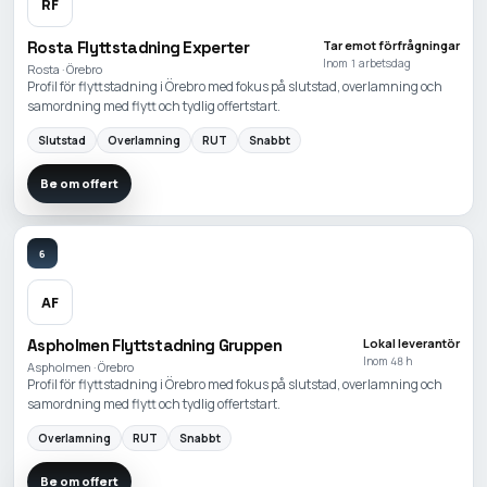
RF
Rosta Flyttstadning Experter
Tar emot förfrågningar
Inom 1 arbetsdag
Rosta · Örebro
Profil för flyttstadning i Örebro med fokus på slutstad, overlamning och
samordning med flytt och tydlig offertstart.
Slutstad
Overlamning
RUT
Snabbt
Be om offert
6
AF
Aspholmen Flyttstadning Gruppen
Lokal leverantör
Inom 48 h
Aspholmen · Örebro
Profil för flyttstadning i Örebro med fokus på slutstad, overlamning och
samordning med flytt och tydlig offertstart.
Overlamning
RUT
Snabbt
Be om offert