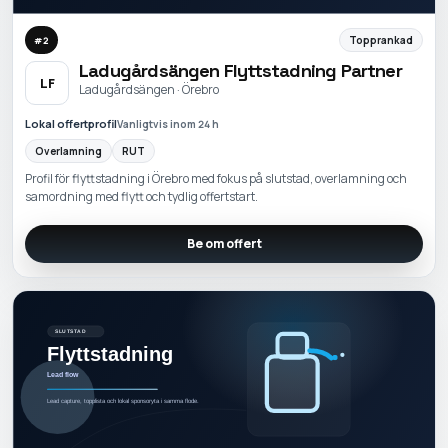
Topprankad
#
2
Ladugårdsängen Flyttstadning Partner
LF
Ladugårdsängen · Örebro
Lokal offertprofil
Vanligtvis inom 24 h
Overlamning
RUT
Profil för flyttstadning i Örebro med fokus på slutstad, overlamning och
samordning med flytt och tydlig offertstart.
Be om offert