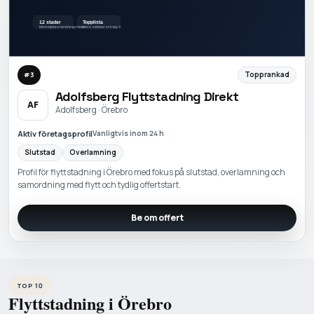
Topprankad
#
3
Adolfsberg Flyttstadning Direkt
AF
Adolfsberg · Örebro
Aktiv företagsprofil
Vanligtvis inom 24 h
Slutstad
Overlamning
Profil för flyttstadning i Örebro med fokus på slutstad, overlamning och
samordning med flytt och tydlig offertstart.
Be om offert
TOP 10
Flyttstadning i Örebro