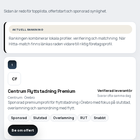
Sidan är redo för topplista, offertstart och sponsrad synlighet.
AKTUELL RANKNING
Rankingen kombinerar lokala profiler, verifiering och matchning. När
Hitta-match finns länkas raden vidare till riktig företagsprofil.
1
CF
Centrum Flyttstadning Premium
Verifierad leverantör
Svarar ofta samma dag
Centrum · Örebro
Sponsrad premiumprofil för flyttstadning i Örebro med fokus på slutstad,
overlamning och samordning med flytt.
Sponsrad
Slutstad
Overlamning
RUT
Snabbt
Be om offert