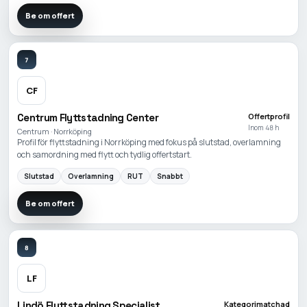
Be om offert
7
CF
Centrum Flyttstadning Center
Offertprofil
Inom 48 h
Centrum · Norrköping
Profil för flyttstadning i Norrköping med fokus på slutstad, overlamning
och samordning med flytt och tydlig offertstart.
Slutstad
Overlamning
RUT
Snabbt
Be om offert
8
LF
Lindö Flyttstadning Specialist
Kategorimatchad