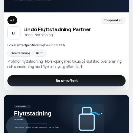
Topprankad
#
2
Lindö Flyttstadning Partner
LF
Lindö · Norrköping
Lokal offertprofil
Vanligtvis inom 24 h
Overlamning
RUT
Profil för flyttstadning i Norrköping med fokus på slutstad, overlamning
och samordning med flytt och tydlig offertstart.
Be om offert