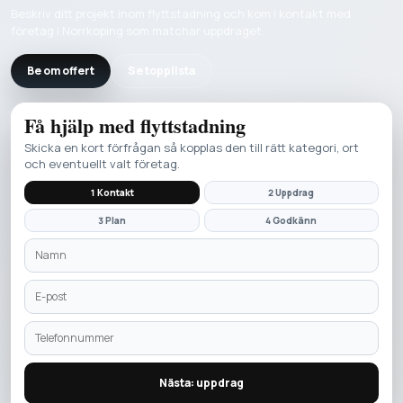
Beskriv ditt projekt inom flyttstadning och kom i kontakt med
företag i Norrkoping som matchar uppdraget.
Be om offert
Se topplista
Få hjälp med
flyttstadning
Skicka en kort förfrågan så kopplas den till rätt kategori, ort
och eventuellt valt företag.
1 Kontakt
2 Uppdrag
3 Plan
4 Godkänn
Nästa: uppdrag