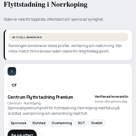
Flyttstadning i Norrkoping
Sidan är redo för topplista, offertstart och sponsrad synlighet.
AKTUELL RANKNING
Rankingen kombinerar lokala profiler, verifiering och matchning. När
Hitta-match finns länkas raden vidare till riktig företagsprofil.
1
CF
Centrum Flyttstadning Premium
Verifierad leverantör
Svarar ofta samma dag
Centrum · Norrköping
Sponsrad premiumprofil för flyttstadning i Norrköping med fokus på
slutstad, overlamning och samordning med flytt.
Sponsrad
Slutstad
Overlamning
RUT
Snabbt
Be om offert