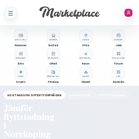
Meny
KÖP & SÄLJ
BOENDE
LOKALT
KARRIÄR
Annonser
Bostad
Hitta
Jobb
MARKNAD
BE OM PRIS
DESTINATIONER
DISKUSSION
Börs
Offert
Resor
Forum
COINS
FÖRETAGSREGISTER
OBJEKT
LÅN
Krypto
Företag
Objekt
Banklån
KOSTNADSFRI OFFERTFÖRFRÅGAN
NORRKOPING
FLYTTSTADNING
Jämför
flyttstadning
i
Norrkoping