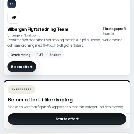
10
VF
Vilbergen Flyttstadning Team
Företagsprofil
Inom 48 h
Vilbergen · Norrköping
Profil för flyttstadning i Norrköping med fokus på slutstad, overlamning
och samordning med flytt och tydlig offertstart.
Overlamning
RUT
Snabbt
Be om offert
SNABBSTART
Be om offert i
Norrkoping
Skicka en kort förfrågan så kopplas den mot rätt kategori, ort och företag.
Starta offert