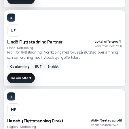
2
LF
Lindö Flyttstadning Partner
Lokal offertprofil
Vanligtvis inom 24 h
Lindö · Norrköping
Profil för flyttstadning i Norrköping med fokus på slutstad, overlamning
och samordning med flytt och tydlig offertstart.
Overlamning
RUT
Snabbt
Be om offert
3
HF
Hageby Flyttstadning Direkt
Aktiv företagsprofil
Vanligtvis inom 24 h
Hageby · Norrköping