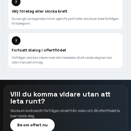
2
Välj företag eller skicka brett
Du kan gå via topplistan till en specifik profil eller skicka en bred förfrågan
till kategorin.
3
Fortsatt dialog i offertflödet
Förfrågan skickas vidare med rätt metadata så att nästa steg kan tas
utan manuell omväg.
Vill du komma vidare utan att
leta runt?
Skicka en kostnadsfri förfrågan direkt från sidan och låt offertflödet ta
över nästa steg.
Be om offert nu