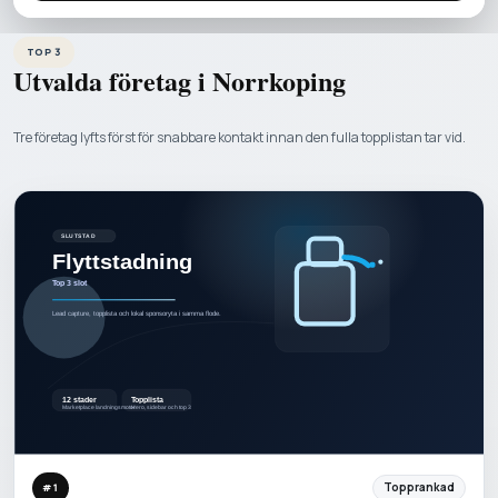
TOP 3
Utvalda företag i
Norrkoping
Tre företag lyfts först för snabbare kontakt innan den fulla topplistan tar vid.
Topprankad
#
1