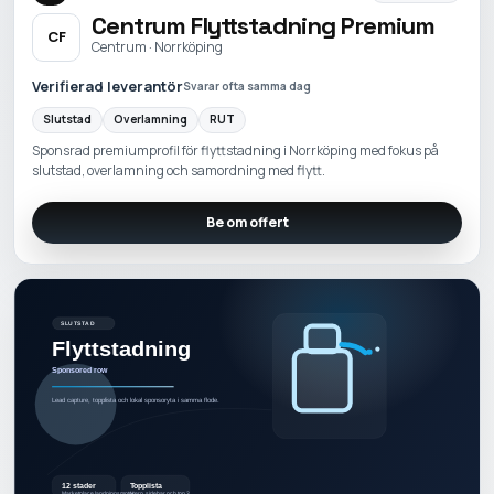
Centrum Flyttstadning Premium
CF
Centrum · Norrköping
Verifierad leverantör
Svarar ofta samma dag
Slutstad
Overlamning
RUT
Sponsrad premiumprofil för flyttstadning i Norrköping med fokus på
slutstad, overlamning och samordning med flytt.
Be om offert