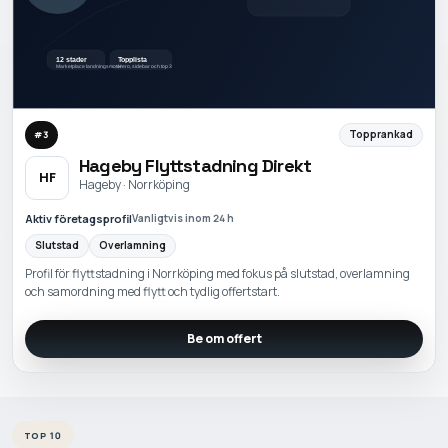
Topprankad
#
3
Hageby Flyttstadning Direkt
HF
Hageby · Norrköping
Aktiv företagsprofil
Vanligtvis inom 24 h
Slutstad
Overlamning
Profil för flyttstadning i Norrköping med fokus på slutstad, overlamning
och samordning med flytt och tydlig offertstart.
Be om offert
TOP 10