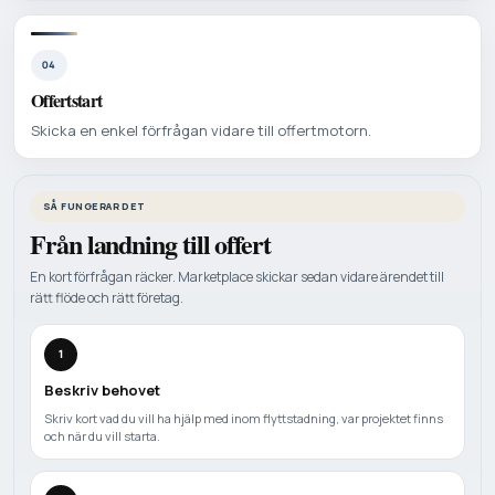
04
Offertstart
Skicka en enkel förfrågan vidare till offertmotorn.
SÅ FUNGERAR DET
Från landning till offert
En kort förfrågan räcker. Marketplace skickar sedan vidare ärendet till
rätt flöde och rätt företag.
1
Beskriv behovet
Skriv kort vad du vill ha hjälp med inom flyttstadning, var projektet finns
och när du vill starta.