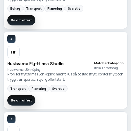
Bohag
Transport
Planering
Svarstid
Be om offert
4
HF
Huskvarna Flyttfirma Studio
Matchar kategorin
Inom 1 arbetsdag
Huskvarna · Jönköping
Profil för flyttfirma i Jönköping med fokus på bostadsflytt, kontorsflytt och
trygg transport och tydlig offertstart.
Transport
Planering
Svarstid
Be om offert
5