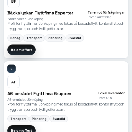
BF
Bäckalyckan Flyttfirma Experter
Tar emot förfrågningar
Inom 1 arbetsdag
Bäckalyckan · Jönköping
Profil för flyttfirma i Jönköping med fokus på bostadsflytt, kontorsflytt och
trygg transport och tydlig offertstart.
Bohag
Transport
Planering
Svarstid
Be om offert
6
AF
A6-området Flyttfirma Gruppen
Lokal leverantör
Inom 48 h
A6-området · Jönköping
Profil för flyttfirma i Jönköping med fokus på bostadsflytt, kontorsflytt och
trygg transport och tydlig offertstart.
Transport
Planering
Svarstid
Be om offert