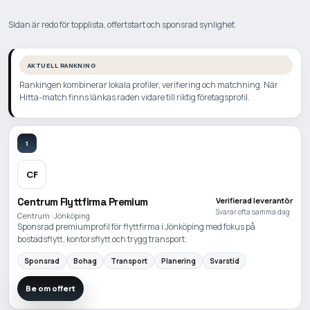
Sidan är redo för topplista, offertstart och sponsrad synlighet.
AKTUELL RANKNING
Rankingen kombinerar lokala profiler, verifiering och matchning. När
Hitta-match finns länkas raden vidare till riktig företagsprofil.
1
CF
Centrum Flyttfirma Premium
Verifierad leverantör
Svarar ofta samma dag
Centrum · Jönköping
Sponsrad premiumprofil för flyttfirma i Jönköping med fokus på
bostadsflytt, kontorsflytt och trygg transport.
Sponsrad
Bohag
Transport
Planering
Svarstid
Be om offert