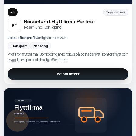
Topprankad
#
2
Rosenlund Flyttfirma Partner
RF
Rosenlund · Jönköping
Lokal offertprofil
Vanligtvis inom 24 h
Transport
Planering
Profil för flyttfirma i Jönköping med fokus på bostadsflytt, kontorsflytt och
trygg transport och tydlig offertstart.
Be om offert