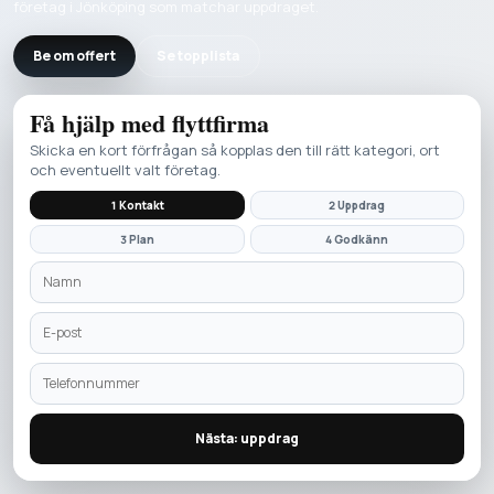
företag i Jönköping som matchar uppdraget.
Be om offert
Se topplista
Få hjälp med
flyttfirma
Skicka en kort förfrågan så kopplas den till rätt kategori, ort
och eventuellt valt företag.
1 Kontakt
2 Uppdrag
3 Plan
4 Godkänn
Nästa: uppdrag