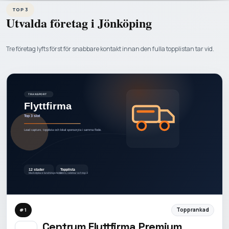
TOP 3
Utvalda företag i
Jönköping
Tre företag lyfts först för snabbare kontakt innan den fulla topplistan tar vid.
Topprankad
#
1
Centrum Flyttfirma Premium