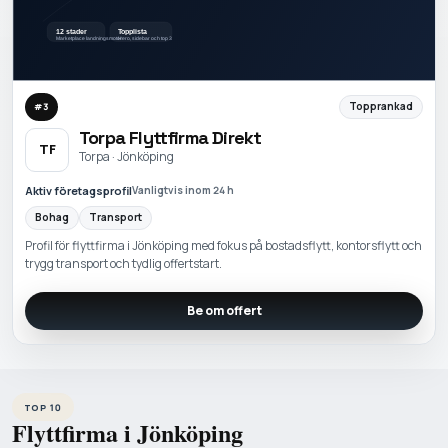
Topprankad
#
3
Torpa Flyttfirma Direkt
TF
Torpa · Jönköping
Aktiv företagsprofil
Vanligtvis inom 24 h
Bohag
Transport
Profil för flyttfirma i Jönköping med fokus på bostadsflytt, kontorsflytt och
trygg transport och tydlig offertstart.
Be om offert
TOP 10
Flyttfirma i Jönköping