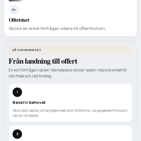
04
Offertstart
Skicka en enkel förfrågan vidare till offertmotorn.
SÅ FUNGERAR DET
Från landning till offert
En kort förfrågan räcker. Marketplace skickar sedan vidare ärendet till
rätt flöde och rätt företag.
1
Beskriv behovet
Skriv kort vad du vill ha hjälp med inom flyttfirma, var projektet finns och
när du vill starta.
2