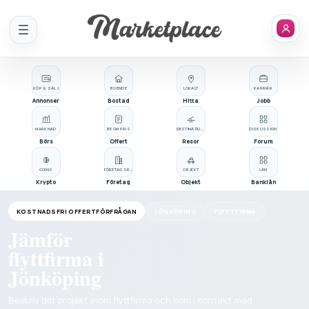
Meny
KÖP & SÄLJ
BOENDE
LOKALT
KARRIÄR
Annonser
Bostad
Hitta
Jobb
MARKNAD
BE OM PRIS
DESTINATIONER
DISKUSSION
Börs
Offert
Resor
Forum
COINS
FÖRETAGSREGISTER
OBJEKT
LÅN
Krypto
Företag
Objekt
Banklån
KOSTNADSFRI OFFERTFÖRFRÅGAN
JÖNKÖPING
FLYTTFIRMA
Jämför
flyttfirma i
Jönköping
Beskriv ditt projekt inom flyttfirma och kom i kontakt med