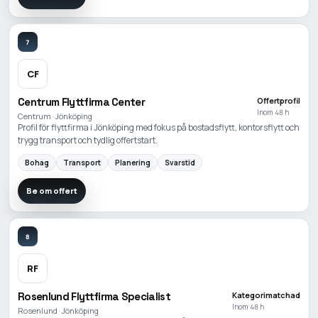
7
CF
Centrum Flyttfirma Center
Offertprofil
Inom 48 h
Centrum · Jönköping
Profil för flyttfirma i Jönköping med fokus på bostadsflytt, kontorsflytt och
trygg transport och tydlig offertstart.
Bohag
Transport
Planering
Svarstid
Be om offert
8
RF
Rosenlund Flyttfirma Specialist
Kategorimatchad
Inom 48 h
Rosenlund · Jönköping