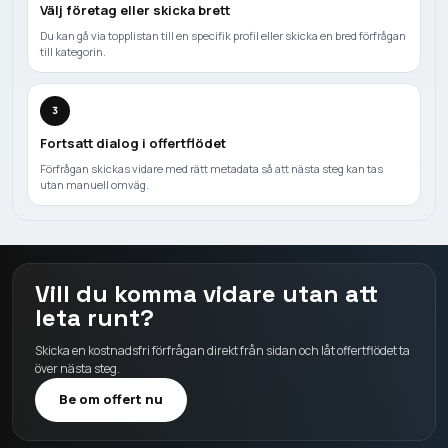
Välj företag eller skicka brett
Du kan gå via topplistan till en specifik profil eller skicka en bred förfrågan
till kategorin.
3
Fortsatt dialog i offertflödet
Förfrågan skickas vidare med rätt metadata så att nästa steg kan tas
utan manuell omväg.
Vill du komma vidare utan att
leta runt?
Skicka en kostnadsfri förfrågan direkt från sidan och låt offertflödet ta
över nästa steg.
Be om offert nu