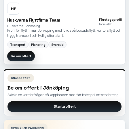
HF
Huskvarna Flyttfirma Team
Företagsprofil
Inom 48 h
Huskvarna · Jönköping
Profil för flyttfirma i Jönköping med fokus på bostadsflytt, kontorsflytt och
trygg transport och tydlig offertstart.
Transport
Planering
Svarstid
Be om offert
SNABBSTART
Be om offert i
Jönköping
Skicka en kort förfrågan så kopplas den mot rätt kategori, ort och företag.
Starta offert
SPONSRAD PLACERING