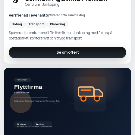
CF
Centrum · Jönköping
Verifierad leverantör
Svarar ofta samma dag
Bohag
Transport
Planering
Sponsrad premiumprofil för flyttfirma i Jönköping med fokus på
bostadsflytt, kontorsflytt och trygg transport.
Be om offert