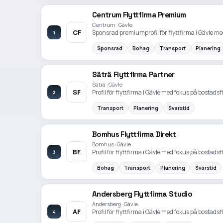
Centrum Flyttfirma Premium
Centrum · Gävle
CF
Sponsrad premiumprofil för flyttfirma i Gävle med
1
Sponsrad
Bohag
Transport
Planering
Säträ Flyttfirma Partner
Säträ · Gävle
SF
Profil för flyttfirma i Gävle med fokus på bostadsfl
2
Transport
Planering
Svarstid
Bomhus Flyttfirma Direkt
Bomhus · Gävle
BF
Profil för flyttfirma i Gävle med fokus på bostadsfl
3
Bohag
Transport
Planering
Svarstid
Andersberg Flyttfirma Studio
Andersberg · Gävle
AF
Profil för flyttfirma i Gävle med fokus på bostadsfl
4