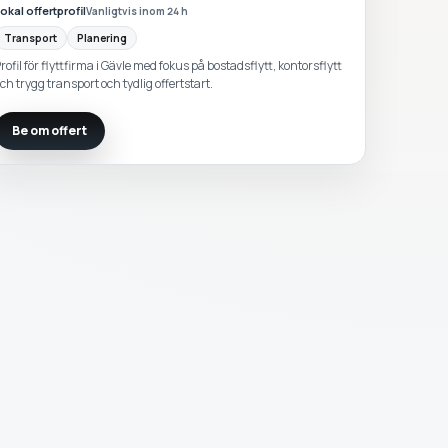
okal offertprofil
Vanligtvis inom 24 h
Transport
Planering
rofil för flyttfirma i Gävle med fokus på bostadsflytt, kontorsflytt
ch trygg transport och tydlig offertstart.
Be om offert