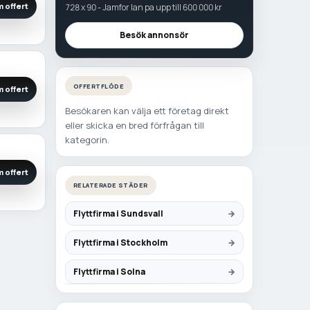
 offert
728 x 90 - Jamfor lan pa upp till 600 000 kr
Besök annonsör
OFFERTFLÖDE
 offert
Besökaren kan välja ett företag direkt
eller skicka en bred förfrågan till
kategorin.
 offert
RELATERADE STÄDER
Flyttfirma i Sundsvall
Flyttfirma i Stockholm
Flyttfirma i Solna