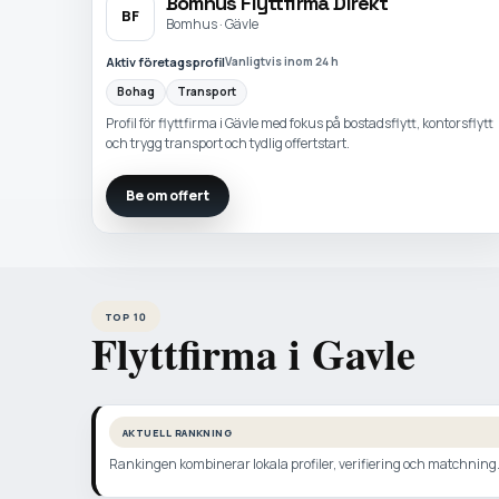
Bomhus Flyttfirma Direkt
BF
Bomhus · Gävle
Aktiv företagsprofil
Vanligtvis inom 24 h
Bohag
Transport
Profil för flyttfirma i Gävle med fokus på bostadsflytt, kontorsflytt
och trygg transport och tydlig offertstart.
Be om offert
TOP 10
Flyttfirma i Gavle
AKTUELL RANKNING
Rankingen kombinerar lokala profiler, verifiering och matchning. N