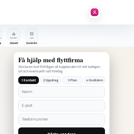
FÖRETAGSREGISTER
OBJEKT
LÅN
g
Objekt
Banklån
Få hjälp med
flyttfirma
Skicka en kort förfrågan så kopplas den till rätt kategori,
ort och eventuellt valt företag.
1 Kontakt
2 Uppdrag
3 Plan
4 Godkänn