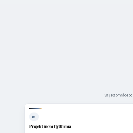
Välj ett område och
01
Projekt inom flyttfirma