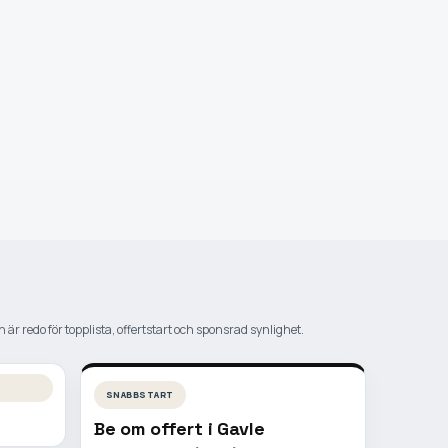
 är redo för topplista, offertstart och sponsrad synlighet.
SNABBSTART
Be om offert i
Gavle