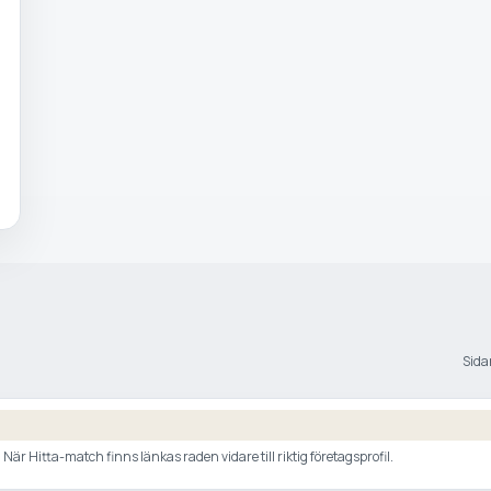
Sidan
är Hitta-match finns länkas raden vidare till riktig företagsprofil.