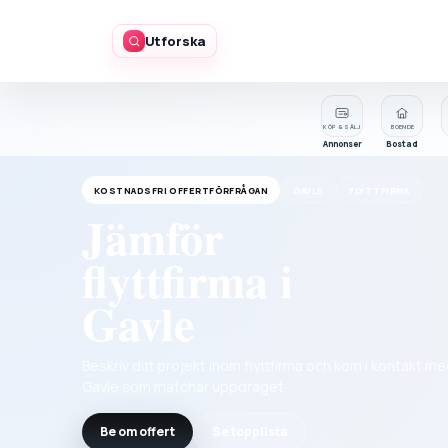
Utforska
KÖP & SÄLJ
BOENDE
Annonser
Bostad
KOSTNADSFRI OFFERTFÖRFRÅGAN
GAVLE
FLYTTFIRMA
Jämför
flyttfirma i
Gavle
Beskriv ditt projekt inom flyttfirma och kom i kontakt me
Gavle som matchar uppdraget.
Be om offert
Se topplista