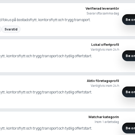
Verifierad leverantör
Svarar ofta samma dag
 fokus på bostadsflytt, kontorsflytt och trygg transport.
Be om
Svarstid
Lokal offertprofil
Vanligtvis inom 24 h
ytt, kontorsflytt och trygg transport och tydlig offertstart.
Be om
Aktiv företagsprofil
Vanligtvis inom 24 h
ytt, kontorsflytt och trygg transport och tydlig offertstart.
Be om
Matchar kategorin
Inom 1 arbetsdag
ytt, kontorsflytt och trygg transport och tydlig offertstart.
Be om