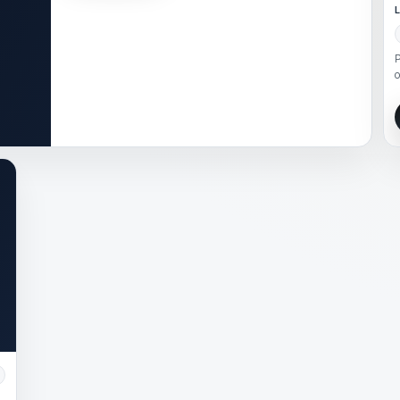
L
P
o