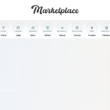
LOKALT
KARRIÄR
MARKNAD
BE OM PRIS
DESTINATIONER
DISKUSSION
COINS
Hitta
Jobb
Börs
Offert
Resor
Forum
Krypto
Företa
d företag i