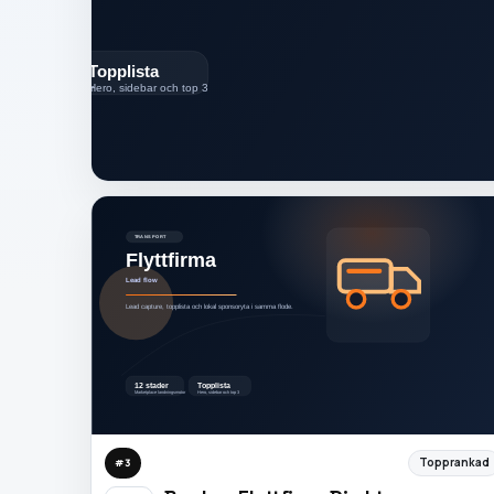
Topprankad
#
3