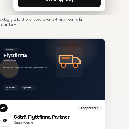
Nästa: uppdrag
öretag lyfts först för snabbare kontakt innan den fulla
istan tar vid.
Topprankad
#
2
Säträ Flyttfirma Partner
SF
Säträ · Gävle