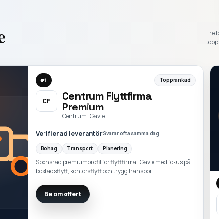
e
Tre f
toppl
Topprankad
#
1
Centrum Flyttfirma
CF
Premium
Centrum · Gävle
Verifierad leverantör
Svarar ofta samma dag
Bohag
Transport
Planering
Sponsrad premiumprofil för flyttfirma i Gävle med fokus på
bostadsflytt, kontorsflytt och trygg transport.
Be om offert