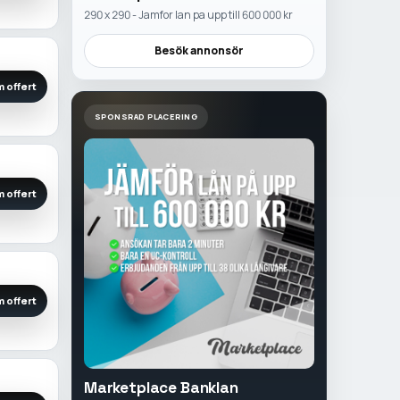
290 x 290 - Jamfor lan pa upp till 600 000 kr
Besök annonsör
 offert
SPONSRAD PLACERING
 offert
 offert
Marketplace Banklan