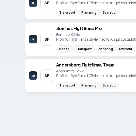
SF
Profil för flyttfirma i Gävle med fokus på bostadsfl
8
Transport
Planering
Svarstid
Bomhus Flyttfirma Pro
Bomhus · Gävle
BF
Profil för flyttfirma i Gävle med fokus på bostadsfl
9
Bohag
Transport
Planering
Svarstid
Andersberg Flyttfirma Team
Andersberg · Gävle
AF
Profil för flyttfirma i Gävle med fokus på bostadsfl
10
Transport
Planering
Svarstid