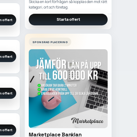
Skicka en kort förfrågan så kopplas den mot rätt
kategori, ort och företag.
Starta offert
 offert
SPONSRAD PLACERING
 offert
 offert
 offert
Marketplace Banklan