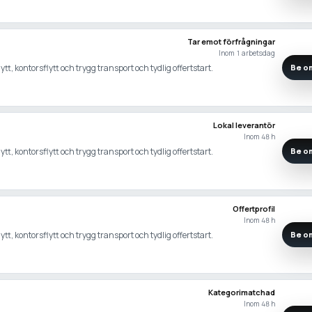
Tar emot förfrågningar
Inom 1 arbetsdag
ytt, kontorsflytt och trygg transport och tydlig offertstart.
Be om
Lokal leverantör
Inom 48 h
ytt, kontorsflytt och trygg transport och tydlig offertstart.
Be om
Offertprofil
Inom 48 h
ytt, kontorsflytt och trygg transport och tydlig offertstart.
Be om
Kategorimatchad
Inom 48 h