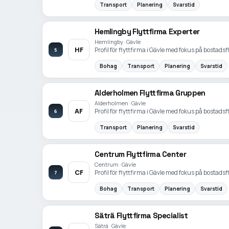
Transport
Planering
Svarstid
Hemlingby Flyttfirma Experter
Hemlingby · Gävle
HF
Profil för flyttfirma i Gävle med fokus på bostadsfl
5
Bohag
Transport
Planering
Svarstid
Alderholmen Flyttfirma Gruppen
Alderholmen · Gävle
AF
Profil för flyttfirma i Gävle med fokus på bostadsfl
6
Transport
Planering
Svarstid
Centrum Flyttfirma Center
Centrum · Gävle
CF
Profil för flyttfirma i Gävle med fokus på bostadsfl
7
Bohag
Transport
Planering
Svarstid
Säträ Flyttfirma Specialist
Säträ · Gävle