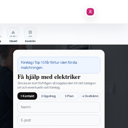
FÖRETAGSREGISTER
OBJEKT
LÅN
g
Objekt
Banklån
Företag i
Top 10
får förtur i den första
matchningen.
Få hjälp med
elektriker
Skicka en kort förfrågan så kopplas den till rätt kategori,
ort och eventuellt valt företag.
1 Kontakt
2 Uppdrag
3 Plan
4 Godkänn