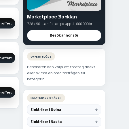
Marketplace Banklan
 offert
728 x 90 - Jamfor lan pa upp till 600 000 kr
Besök annonsör
OFFERTFLÖDE
 offert
Besökaren kan välja ett företag direkt
eller skicka en bred förfrågan till
kategorin.
 offert
RELATERADE STÄDER
Elektriker i Solna
Elektriker i Nacka