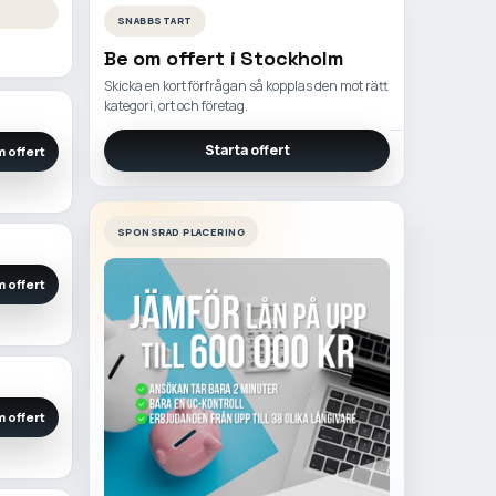
SNABBSTART
Be om offert i
Stockholm
Skicka en kort förfrågan så kopplas den mot rätt
kategori, ort och företag.
Starta offert
 offert
SPONSRAD PLACERING
 offert
 offert