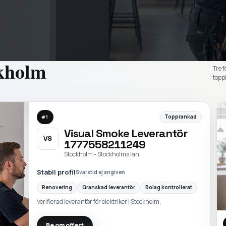
kholm
Tre f
toppl
Topprankad
#
1
Visual Smoke Leverantör
VS
1777558211249
Stockholm - Stockholms län
Stabil profil
Svarstid ej angiven
Renovering
Granskad leverantör
Bolag kontrollerat
Verifierad leverantör för elektriker i Stockholm.
Be om offert