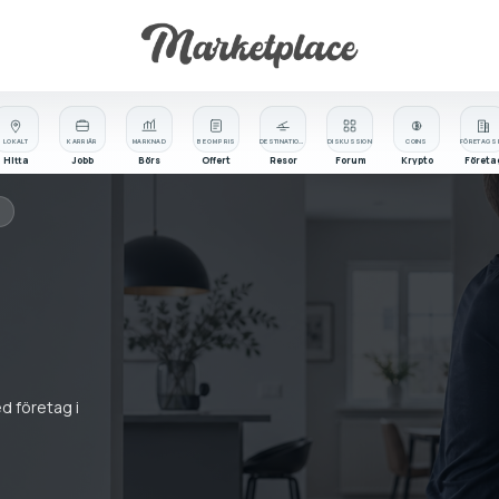
LOKALT
KARRIÄR
MARKNAD
BE OM PRIS
DESTINATIONER
DISKUSSION
COINS
Hitta
Jobb
Börs
Offert
Resor
Forum
Krypto
Företa
ed företag i