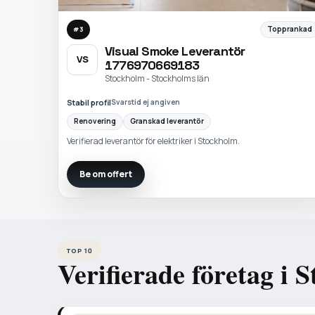
Topprankad
#
3
Visual Smoke Leverantör
VS
1776970669183
Stockholm - Stockholms län
Stabil profil
Svarstid ej angiven
Renovering
Granskad leverantör
Verifierad leverantör för elektriker i Stockholm.
Be om offert
TOP 10
Verifierade företag i 