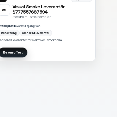
Visual Smoke Leverantör
VS
1777557687594
Stockholm - Stockholms län
tabil profil
Svarstid ej angiven
Renovering
Granskad leverantör
erifierad leverantör för elektriker i Stockholm.
Be om offert