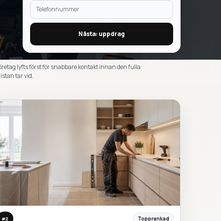
Nästa: uppdrag
öretag lyfts först för snabbare kontakt innan den fulla
istan tar vid.
Topprankad
#
2