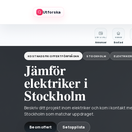
Utforska
KÖP & SÄLJ
BOENDE
Annonser
Bostad
KOSTNADSFRI OFFERTFÖRFRÅGAN
STOCKHOLM
ELEKTRIKER
Jämför
elektriker i
Stockholm
Beskriv ditt projekt inom elektriker och kom i kontakt m
Stockholm som matchar uppdraget.
Be om offert
Se topplista