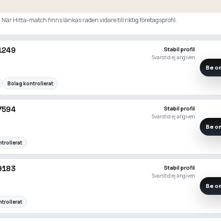
är Hitta-match finns länkas raden vidare till riktig företagsprofil.
1249
Stabil profil
Svarstid ej angiven
Be om
Bolag kontrollerat
7594
Stabil profil
Svarstid ej angiven
Be om
trollerat
9183
Stabil profil
Svarstid ej angiven
Be om
trollerat