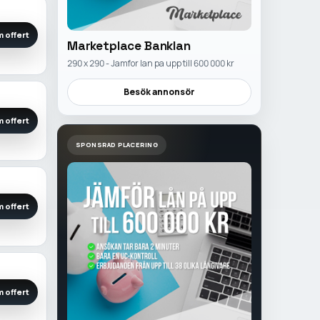
 offert
Marketplace Banklan
290 x 290 - Jamfor lan pa upp till 600 000 kr
Besök annonsör
 offert
SPONSRAD PLACERING
 offert
 offert