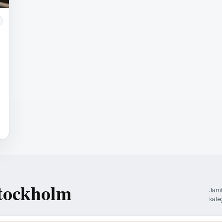
Stockholm
Jämfö
kate