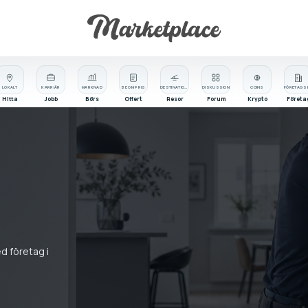
LOKALT
KARRIÄR
MARKNAD
BE OM PRIS
DESTINATIONER
DISKUSSION
COINS
Hitta
Jobb
Börs
Offert
Resor
Forum
Krypto
Företa
ed företag i