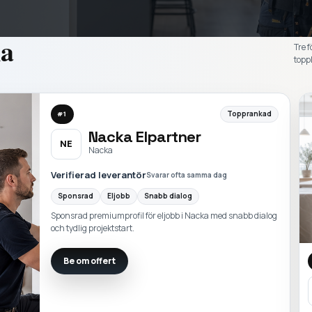
a
Tre f
toppl
Topprankad
#
1
Nacka Elpartner
NE
Nacka
Verifierad leverantör
Svarar ofta samma dag
Sponsrad
Eljobb
Snabb dialog
Sponsrad premiumprofil för eljobb i Nacka med snabb dialog
och tydlig projektstart.
Be om offert