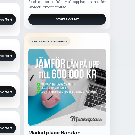
Skicka en kort förfrågan så kopplas den mot rätt
kategori, ort och företag.
Starta offert
 offert
SPONSRAD PLACERING
 offert
 offert
 offert
Marketplace Banklan