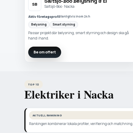
Saltsjö-Boo Belysning & El
SB
Saltsjö-Boo · Nacka
Aktiv företagsprofil
Vanligtvis inom 24 h
Belysning
Smart styrning
Passar projekt där belysning, smart styrning och design ska gå
hand i hand.
Be om offert
TOP 10
Elektriker i Nacka
AKTUELL RANKNING
Rankingen kombinerar lokala profiler, verifiering och matchning. N