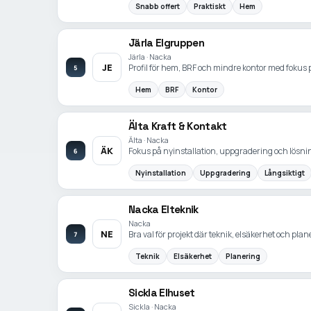
Snabb offert
Praktiskt
Hem
Järla Elgruppen
Järla · Nacka
JE
Profil för hem, BRF och mindre kontor med fokus p
5
Hem
BRF
Kontor
Älta Kraft & Kontakt
Älta · Nacka
ÄK
Fokus på nyinstallation, uppgradering och lösnin
6
Nyinstallation
Uppgradering
Långsiktigt
Nacka Elteknik
Nacka
NE
Bra val för projekt där teknik, elsäkerhet och plan
7
Teknik
Elsäkerhet
Planering
Sickla Elhuset
Sickla · Nacka