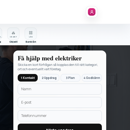
FÖRETAGSREGISTER
OBJEKT
LÅN
g
Objekt
Banklån
Få hjälp med
elektriker
Skicka en kort förfrågan så kopplas den till rätt kategori,
ort och eventuellt valt företag.
1 Kontakt
2 Uppdrag
3 Plan
4 Godkänn