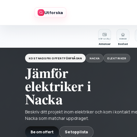
Utforska
KÖP & SÄLJ
BOENDE
Annonser
Bostad
KOSTNADSFRI OFFERTFÖRFRÅGAN
NACKA
ELEKTRIKER
Jämför
elektriker i
Nacka
Beskriv ditt projekt inom elektriker och kom i kontakt m
Nacka som matchar uppdraget.
Be om offert
Se topplista