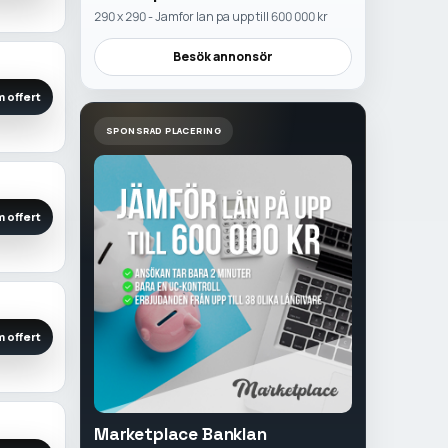
290 x 290 - Jamfor lan pa upp till 600 000 kr
Besök annonsör
 offert
SPONSRAD PLACERING
 offert
 offert
Marketplace Banklan