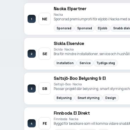
Nacka Elpartner
Nacka
NE
Sponsrad premiumprofil för eljobb i Nacka med sn
1
Sponsrad
Sponsrad
Eljobb
Snabb dial
Sickla Elservice
Sickla · Nacka
SE
Bra för mindre installationer, service och hushåll 
2
Installation
Service
Tydliga steg
Saltsjö-Boo Belysning & El
Saltsjö-Boo · Nacka
SB
Passar projekt där belysning, smart styrning oc
3
Belysning
Smart styrning
Design
Finnboda El Direkt
Finnboda · Nacka
FE
Byggd för besökare som vill komma vidare snabbt f
4