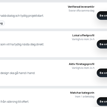
Verifierad leverantör
Svarar ofta samma dag
abb dialog och tydlig projektstart.
Be om
og
Lokal offertprofil
Vanligtvis inom 24 h
som vill ha tydlig nästa steg direkt.
Be om
Aktiv företagsprofil
Vanligtvis inom 24 h
h design ska gå hand i hand.
Be om
Matchar kategorin
Inom 1 arbetsdag
rån sökning till offert.
Be om