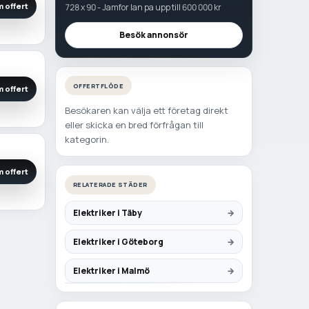
 offert
728 x 90 - Jamfor lan pa upp till 600 000 kr
Besök annonsör
OFFERTFLÖDE
 offert
Besökaren kan välja ett företag direkt
eller skicka en bred förfrågan till
kategorin.
 offert
RELATERADE STÄDER
Elektriker i Täby
Elektriker i Göteborg
Elektriker i Malmö