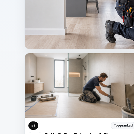
Topprankad
#
3