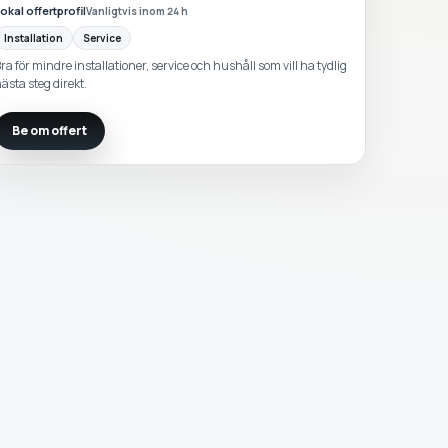
okal offertprofil
Vanligtvis inom 24 h
Installation
Service
ra för mindre installationer, service och hushåll som vill ha tydlig
ästa steg direkt.
Be om offert