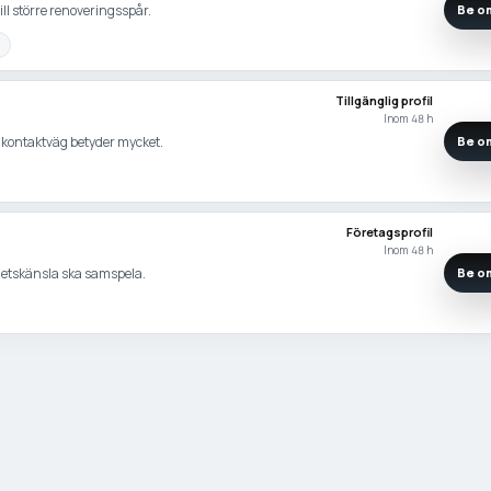
ll större renoveringsspår.
Be om
Tillgänglig profil
Inom 48 h
ig kontaktväg betyder mycket.
Be om
Företagsprofil
Inom 48 h
hetskänsla ska samspela.
Be om