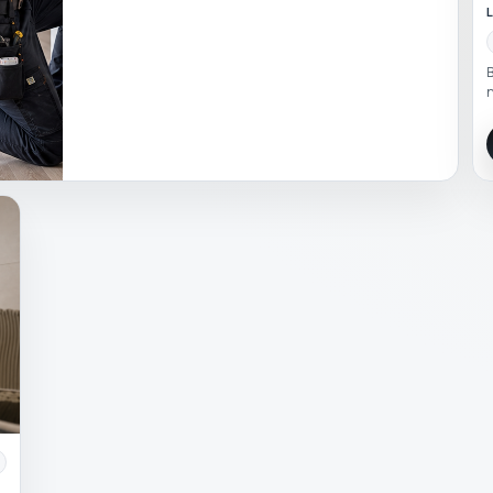
L
B
n