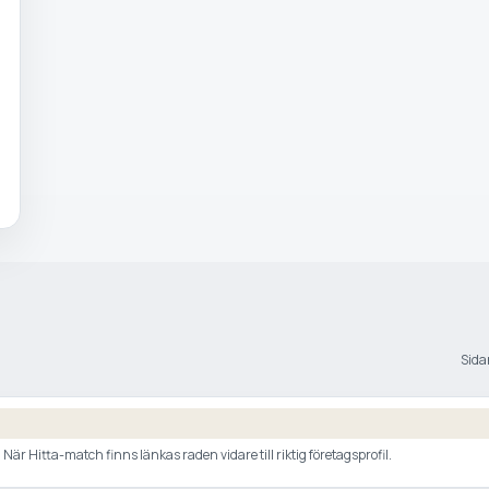
Sidan
är Hitta-match finns länkas raden vidare till riktig företagsprofil.