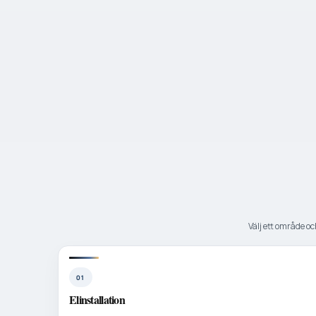
Välj ett område och
01
Elinstallation