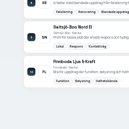
SE
Arbetar med blandade uppdrag från felsökning ti
8
Felsökning
Renovering
Blandade uppdrag
Saltsjö-Boo Nord El
Saltsjö-Boo · Nacka
SN
Profil för lokala jobb där snabb respons och tydl
9
Lokal
Respons
Kontaktväg
Finnboda Ljus & Kraft
Finnboda · Nacka
FL
Bra för uppdrag där funktion, belysning och hel
10
Funktion
Belysning
Helhetskänsla