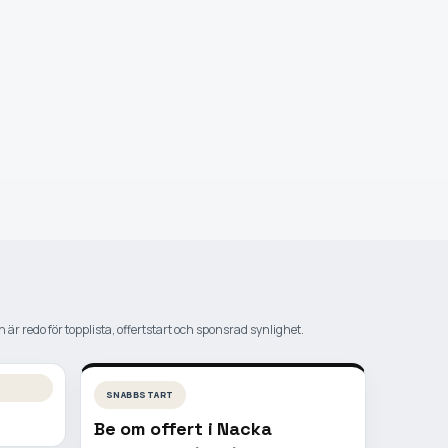
 är redo för topplista, offertstart och sponsrad synlighet.
SNABBSTART
Be om offert i
Nacka