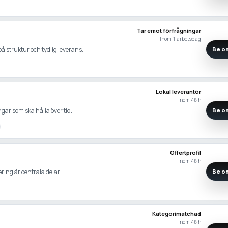
Tar emot förfrågningar
Inom 1 arbetsdag
å struktur och tydlig leverans.
Be om
Lokal leverantör
Inom 48 h
gar som ska hålla över tid.
Be om
Offertprofil
Inom 48 h
ering är centrala delar.
Be om
Kategorimatchad
Inom 48 h