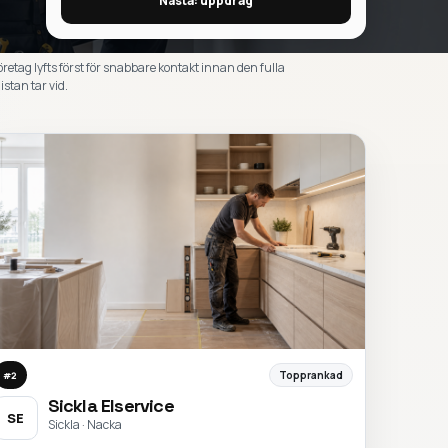
Nästa: uppdrag
öretag lyfts först för snabbare kontakt innan den fulla
istan tar vid.
Topprankad
#
2
Sickla Elservice
SE
Sickla · Nacka