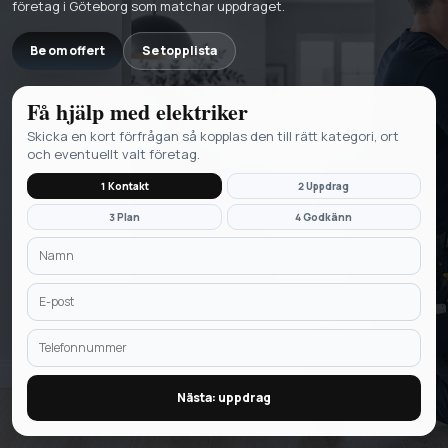
företag i Göteborg som matchar uppdraget.
Be om offert
Se topplista
Få hjälp med
elektriker
Skicka en kort förfrågan så kopplas den till rätt kategori, ort
och eventuellt valt företag.
1 Kontakt
2 Uppdrag
3 Plan
4 Godkänn
Nästa: uppdrag