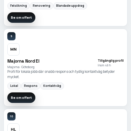
Felsökning
Renovering
Blandade uppdrag
Be om offert
9
MN
Majorna Nord El
Tillgänglig profil
Inom 48 h
Majorna · Göteborg
Profil för lokala jobb där snabb respons och tydlig kontaktväg betyder
mycket.
Lokal
Respons
Kontaktväg
Be om offert
10
HL