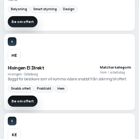
Belysning
Smart styrning
Design
Be om offert
4
HE
Hisingen El Direkt
Matchar kategorin
Inom 1 arbetsdag
Hisingen · Göteborg
Byggd för besökare som vill komma vidare snabbt från sökning till offert.
Snabb offert
Praktiskt
Hem
Be om offert
5
KE