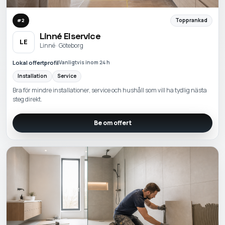
Topprankad
#
2
Linné Elservice
LE
Linné · Göteborg
Lokal offertprofil
Vanligtvis inom 24 h
Installation
Service
Bra för mindre installationer, service och hushåll som vill ha tydlig nästa
steg direkt.
Be om offert