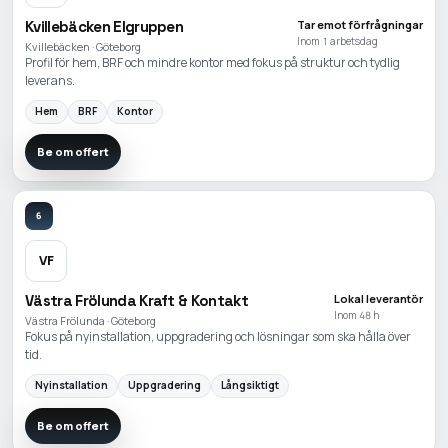
Kvillebäcken Elgruppen
Tar emot förfrågningar
Inom 1 arbetsdag
Kvillebäcken · Göteborg
Profil för hem, BRF och mindre kontor med fokus på struktur och tydlig
leverans.
Hem
BRF
Kontor
Be om offert
6
VF
Västra Frölunda Kraft & Kontakt
Lokal leverantör
Inom 48 h
Västra Frölunda · Göteborg
Fokus på nyinstallation, uppgradering och lösningar som ska hålla över
tid.
Nyinstallation
Uppgradering
Långsiktigt
Be om offert