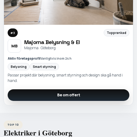
Topprankad
#
3
Majorna Belysning & El
MB
Majorna · Göteborg
Aktiv företagsprofil
Vanligtvis inom 24 h
Belysning
Smart styrning
Passar projekt där belysning, smart styrning och design ska gå hand i
hand.
Be om offert
TOP 10
Elektriker i Göteborg