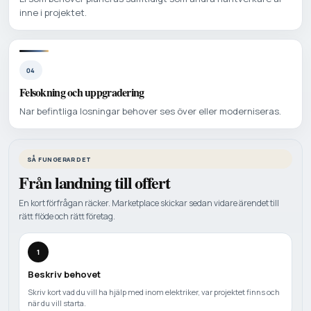
inne i projektet.
04
Felsokning och uppgradering
Nar befintliga losningar behover ses över eller moderniseras.
SÅ FUNGERAR DET
Från landning till offert
En kort förfrågan räcker. Marketplace skickar sedan vidare ärendet till
rätt flöde och rätt företag.
1
Beskriv behovet
Skriv kort vad du vill ha hjälp med inom elektriker, var projektet finns och
när du vill starta.