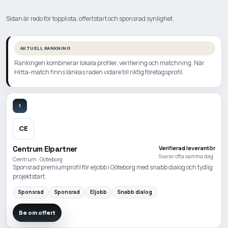
Sidan är redo för topplista, offertstart och sponsrad synlighet.
AKTUELL RANKNING
Rankingen kombinerar lokala profiler, verifiering och matchning. När
Hitta-match finns länkas raden vidare till riktig företagsprofil.
1
CE
Centrum Elpartner
Verifierad leverantör
Svarar ofta samma dag
Centrum · Göteborg
Sponsrad premiumprofil för eljobb i Göteborg med snabb dialog och tydlig
projektstart.
Sponsrad
Sponsrad
Eljobb
Snabb dialog
Be om offert