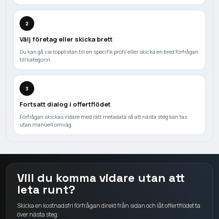
2
Välj företag eller skicka brett
Du kan gå via topplistan till en specifik profil eller skicka en bred förfrågan
till kategorin.
3
Fortsatt dialog i offertflödet
Förfrågan skickas vidare med rätt metadata så att nästa steg kan tas
utan manuell omväg.
Vill du komma vidare utan att
leta runt?
Skicka en kostnadsfri förfrågan direkt från sidan och låt offertflödet ta
över nästa steg.