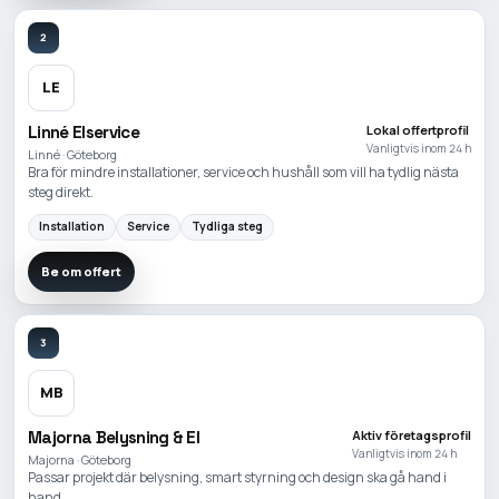
2
LE
Linné Elservice
Lokal offertprofil
Vanligtvis inom 24 h
Linné · Göteborg
Bra för mindre installationer, service och hushåll som vill ha tydlig nästa
steg direkt.
Installation
Service
Tydliga steg
Be om offert
3
MB
Majorna Belysning & El
Aktiv företagsprofil
Vanligtvis inom 24 h
Majorna · Göteborg
Passar projekt där belysning, smart styrning och design ska gå hand i
hand.