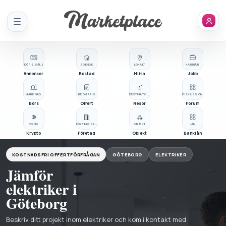
Meny
KÖP & SÄLJ
BOENDE
LOKALT
KARRIÄR
Annonser
Bostad
Hitta
Jobb
MARKNAD
BE OM PRIS
DESTINATIONER
DISKUSSION
Börs
Offert
Resor
Forum
COINS
FÖRETAGSREGISTER
OBJEKT
LÅN
Krypto
Företag
Objekt
Banklån
KOSTNADSFRI OFFERTFÖRFRÅGAN
GÖTEBORG
ELEKTRIKER
Jämför
elektriker i
Göteborg
Beskriv ditt projekt inom elektriker och kom i kontakt med