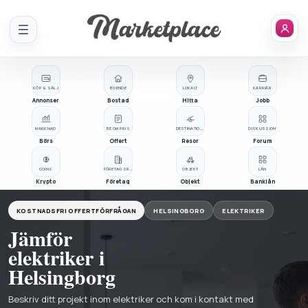
Meny
KÖP & SÄLJ
BOENDE
LOKALT
KARRIÄR
Annonser
Bostad
Hitta
Jobb
MARKNAD
BE OM PRIS
DESTINATIONER
DISKUSSION
Börs
Offert
Resor
Forum
COINS
FÖRETAGSREGISTER
OBJEKT
LÅN
Krypto
Företag
Objekt
Banklån
KOSTNADSFRI OFFERTFÖRFRÅGAN
HELSINGBORG
ELEKTRIKER
Jämför
elektriker i
Helsingborg
Beskriv ditt projekt inom elektriker och kom i kontakt med