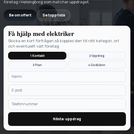
företag i Helsingborg som matchar uppdraget.
Be om offert
Se topplista
Få hjälp med
elektriker
Skicka en kort förfrågan så kopplas den till rätt kategori, ort
och eventuellt valt företag.
1 Kontakt
2 Uppdrag
3 Plan
4 Godkänn
Nästa: uppdrag