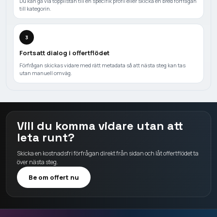
Du kan gå via topplistan till en specifik profil eller skicka en bred förfrågan
till kategorin.
3
Fortsatt dialog i offertflödet
Förfrågan skickas vidare med rätt metadata så att nästa steg kan tas
utan manuell omväg.
Vill du komma vidare utan att
leta runt?
Skicka en kostnadsfri förfrågan direkt från sidan och låt offertflödet ta
över nästa steg.
Be om offert nu