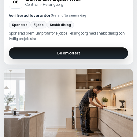
CE
Centrum · Helsingborg
Verifierad leverantör
Svarar ofta samma dag
Sponsrad
Eljobb
Snabb dialog
Sponsrad premiumprofil för eljobb i Helsingborg med snabb dialog och
tydlig projektstart.
Be om offert