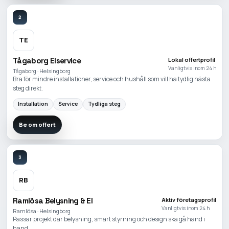
2
TE
Tågaborg Elservice
Lokal offertprofil
Vanligtvis inom 24 h
Tågaborg · Helsingborg
Bra för mindre installationer, service och hushåll som vill ha tydlig nästa
steg direkt.
Installation
Service
Tydliga steg
Be om offert
3
RB
Ramlösa Belysning & El
Aktiv företagsprofil
Vanligtvis inom 24 h
Ramlösa · Helsingborg
Passar projekt där belysning, smart styrning och design ska gå hand i
hand.