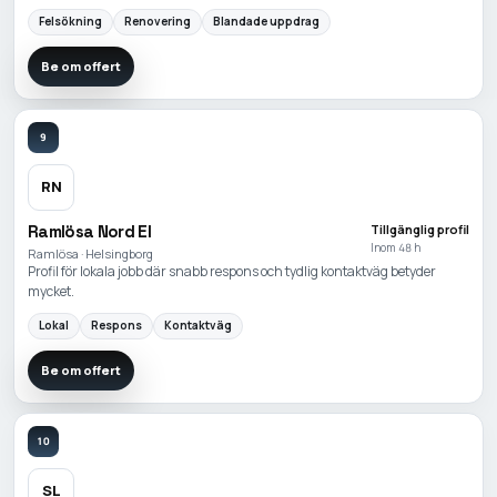
Felsökning
Renovering
Blandade uppdrag
Be om offert
9
RN
Ramlösa Nord El
Tillgänglig profil
Inom 48 h
Ramlösa · Helsingborg
Profil för lokala jobb där snabb respons och tydlig kontaktväg betyder
mycket.
Lokal
Respons
Kontaktväg
Be om offert
10
SL