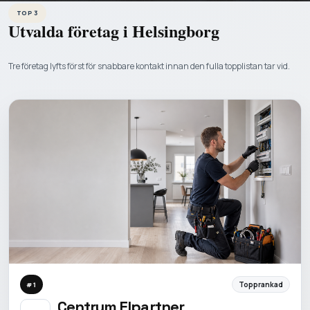
TOP 3
Utvalda företag i
Helsingborg
Tre företag lyfts först för snabbare kontakt innan den fulla topplistan tar vid.
Topprankad
#
1
Centrum Elpartner