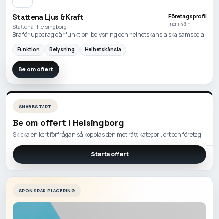
Stattena Ljus & Kraft
Företagsprofil
Inom 48 h
Stattena · Helsingborg
Bra för uppdrag där funktion, belysning och helhetskänsla ska samspela.
Funktion
Belysning
Helhetskänsla
Be om offert
SNABBSTART
Be om offert i
Helsingborg
Skicka en kort förfrågan så kopplas den mot rätt kategori, ort och företag.
Starta offert
SPONSRAD PLACERING